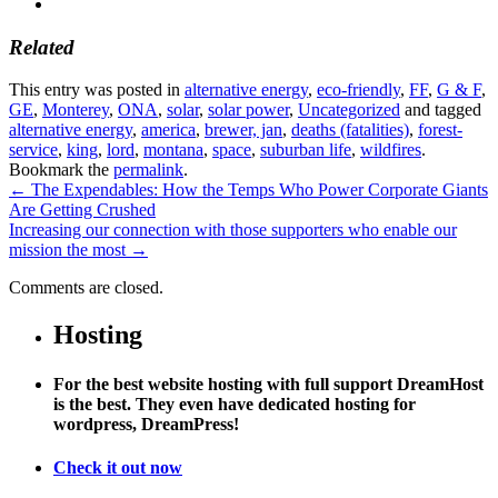
Related
This entry was posted in
alternative energy
,
eco-friendly
,
FF
,
G & F
,
GE
,
Monterey
,
ONA
,
solar
,
solar power
,
Uncategorized
and tagged
alternative energy
,
america
,
brewer, jan
,
deaths (fatalities)
,
forest-
service
,
king
,
lord
,
montana
,
space
,
suburban life
,
wildfires
.
Bookmark the
permalink
.
←
The Expendables: How the Temps Who Power Corporate Giants
Are Getting Crushed
Increasing our connection with those supporters who enable our
mission the most
→
Comments are closed.
Hosting
For the best website hosting with full support DreamHost
is the best. They even have dedicated hosting for
wordpress, DreamPress!
Check it out now