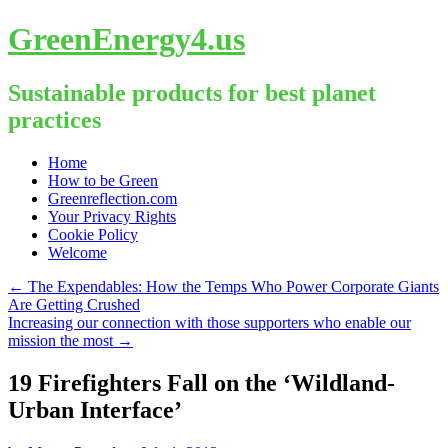
GreenEnergy4.us
Sustainable products for best planet
practices
Skip
Home
to
How to be Green
content
Greenreflection.com
Your Privacy Rights
Cookie Policy
Welcome
←
The Expendables: How the Temps Who Power Corporate Giants
Are Getting Crushed
Increasing our connection with those supporters who enable our
mission the most
→
19 Firefighters Fall on the ‘Wildland-
Urban Interface’