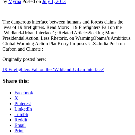
by
Myrna
Posted on
July 1, 2013
The dangerous interface between humans and forests claims the
lives of 19 firefighters. Read More: 19 Firefighters Fall on the
‘Wildland-Urban Interface’ ; ;Related ArticlesSeeking More
Presidential Action, Less Rhetoric, on WarmingObama’s Ambitious
Global Warming Action PlanKerry Proposes U.S.-India Push on
Carbon and Climate ;
Originally posted here:
19 Firefighters Fall on the ‘Wildland-Urban Interface’
Share this:
Facebook
X
Pinterest
LinkedIn
Tumblr
Reddit
Email
Print