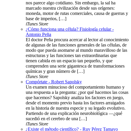
nos parece algo cotidiano. Sin embargo, la sal ha
marcado nuestra civilización desde sus orígenes:
moneda, motor de rutas comerciales, causa de guerras y
base de imperios, […]
iTunes Store
¿Cómo funciona una célula? Fisiología celular -
Antonio Peña
El doctor Peña procura acercar al lector al conocimiento
de algunas de las funciones generales de las células, de
modo que pueda asomarse al mundo maravilloso de las
estructuras y las funciones tan extraordinarias que
tienen cabida en un espacio tan pequeño, y que
comprenden una serie gigantesca de transformaciones
químicas y gran número de […]
iTunes Store
Compórtate - Robert Sapolsky
Un examen minucioso del comportamiento humano y
una respuesta a la pregunta: ¿por qué hacemos las cosas
que hacemos? Sapolsky analiza los factores en juego,
desde el momento previo hasta los factores arraigados
en la historia de nuestra especie y su legado evolutivo.
Partiendo de una explicación neurobiológica —¿qué
sucedió en el cerebro de una […]
iTunes Store
¿Existe el método científico? - Ruy Pérez Tamayo