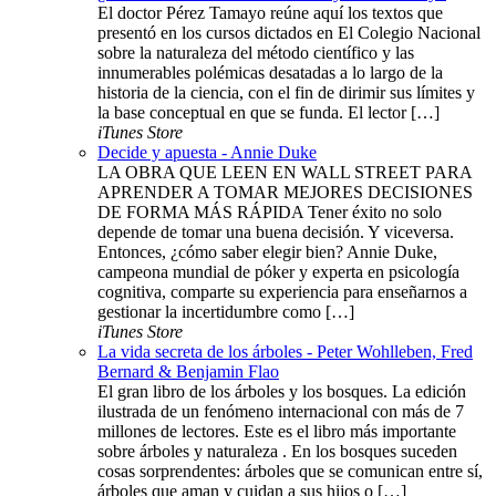
El doctor Pérez Tamayo reúne aquí los textos que
presentó en los cursos dictados en El Colegio Nacional
sobre la naturaleza del método científico y las
innumerables polémicas desatadas a lo largo de la
historia de la ciencia, con el fin de dirimir sus límites y
la base conceptual en que se funda. El lector […]
iTunes Store
Decide y apuesta - Annie Duke
LA OBRA QUE LEEN EN WALL STREET PARA
APRENDER A TOMAR MEJORES DECISIONES
DE FORMA MÁS RÁPIDA Tener éxito no solo
depende de tomar una buena decisión. Y viceversa.
Entonces, ¿cómo saber elegir bien? Annie Duke,
campeona mundial de póker y experta en psicología
cognitiva, comparte su experiencia para enseñarnos a
gestionar la incertidumbre como […]
iTunes Store
La vida secreta de los árboles - Peter Wohlleben, Fred
Bernard & Benjamin Flao
El gran libro de los árboles y los bosques. La edición
ilustrada de un fenómeno internacional con más de 7
millones de lectores. Este es el libro más importante
sobre árboles y naturaleza . En los bosques suceden
cosas sorprendentes: árboles que se comunican entre sí,
árboles que aman y cuidan a sus hijos o […]