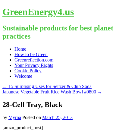
GreenEnergy4.us
Sustainable products for best planet
practices
Skip
Home
to
How to be Green
content
Greenreflection.com
Your Privacy Rights
Cookie Policy
Welcome
←
15 Surprising Uses for Seltzer & Club Soda
Japanese Vegetable Fruit Rice Wash Bowl #0800
→
28-Cell Tray, Black
by
Myrna
Posted on
March 25, 2013
[amzn_product_post]