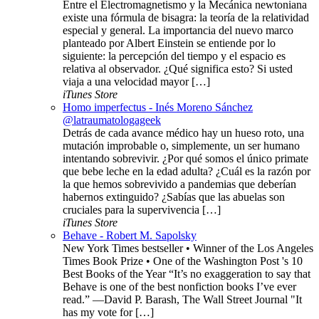
Entre el Electromagnetismo y la Mecánica newtoniana
existe una fórmula de bisagra: la teoría de la relatividad
especial y general. La importancia del nuevo marco
planteado por Albert Einstein se entiende por lo
siguiente: la percepción del tiempo y el espacio es
relativa al observador. ¿Qué significa esto? Si usted
viaja a una velocidad mayor […]
iTunes Store
Homo imperfectus - Inés Moreno Sánchez
@latraumatologageek
Detrás de cada avance médico hay un hueso roto, una
mutación improbable o, simplemente, un ser humano
intentando sobrevivir. ¿Por qué somos el único primate
que bebe leche en la edad adulta? ¿Cuál es la razón por
la que hemos sobrevivido a pandemias que deberían
habernos extinguido? ¿Sabías que las abuelas son
cruciales para la supervivencia […]
iTunes Store
Behave - Robert M. Sapolsky
New York Times bestseller • Winner of the Los Angeles
Times Book Prize • One of the Washington Post 's 10
Best Books of the Year “It’s no exaggeration to say that
Behave is one of the best nonfiction books I’ve ever
read.” —David P. Barash, The Wall Street Journal "It
has my vote for […]