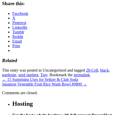
Share this:
Facebook
X
Pinterest
LinkedIn
Tumblr
Reddit
Email
Print
Related
This entry was posted in Uncategorized and tagged
28-Cell
,
black
,
gardenin
,
seed starting
,
Tray
. Bookmark the
permalink
.
←
15 Surprising Uses for Seltzer & Club Soda
Japanese Vegetable Fruit Rice Wash Bowl #0800
→
Comments are closed.
Hosting