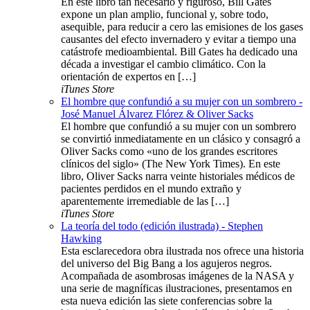
En este libro tan necesario y riguroso, Bill Gates
expone un plan amplio, funcional y, sobre todo,
asequible, para reducir a cero las emisiones de los gases
causantes del efecto invernadero y evitar a tiempo una
catástrofe medioambiental. Bill Gates ha dedicado una
década a investigar el cambio climático. Con la
orientación de expertos en […]
iTunes Store
El hombre que confundió a su mujer con un sombrero -
José Manuel Álvarez Flórez & Oliver Sacks
El hombre que confundió a su mujer con un sombrero
se convirtió inmediatamente en un clásico y consagró a
Oliver Sacks como «uno de los grandes escritores
clínicos del siglo» (The New York Times). En este
libro, Oliver Sacks narra veinte historiales médicos de
pacientes perdidos en el mundo extraño y
aparentemente irremediable de las […]
iTunes Store
La teoría del todo (edición ilustrada) - Stephen
Hawking
Esta esclarecedora obra ilustrada nos ofrece una historia
del universo del Big Bang a los agujeros negros.
Acompañada de asombrosas imágenes de la NASA y
una serie de magníficas ilustraciones, presentamos en
esta nueva edición las siete conferencias sobre la