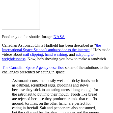
Food tray on the shuttle. Image:
NASA
Canadian Astronaut Chris Hadfield has been described as “
the
International Space Station’s ambassador to the internet
.” He’s made
videos about
nail clipping
,
hand washing
, and
adapting to
weightlessness
. Now, he’s showing you how to make a sandwich.
The Canadian Space Agency describes
some of the solutions to the
challenges presented by eating in space:
Astronauts consume mostly wet and sticky foods such
as oatmeal, scrambled eggs, puddings and stews
because they stick to an eating utensil long enough for
the astronaut to put into their mouth. Foods like bread
are rejected because they produce crumbs that can float
around; tortillas, on the other hand, are perfect for
eating in freefall. Salt and pepper are also consumed,
but the salt must be dissolved into water and the pepper