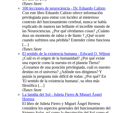
iTunes Store
100 lecciones de neurociencia - Dr. Eduardo Calixto
Con este libro Eduardo Calixto ofrece información
privilegiada para entrar con lucidez al misterioso
contexto del funcionamiento cerebral, nunca se había
explicado de manera tan brillante el increíble mundo de
las Neurociencias. ¿Por qué olvidamos cosas? ¿Cuánto
dura un momento de rabia o de llanto ? ¿Qué ocurre
cuando sufrimos una pérdida? Entender cómo funciona
[…]
iTunes Store
El sentido de la existencia humana - Edward O. Wilson
¿Cuál es el origen de la humanidad? ¿Por qué existe
una especie como la nuestra en el planeta Tierra?
¿Gozamos de una posición privilegiada, cuál es nuestro
destino en el universo? ¿Adónde nos dirigimos? Y
quizás la pregunta más difícil de todas: ¿Por qué? En
'El sentido de la existencia humana', su obra más
filosófica […]
iTunes Store
La familia del Sol - Julieta Fierro & Miguel Ángel
Herrera
El libro de Julieta Fierro y Miguel Ángel Herrera
considera los aspectos generales del funcionamiento del
Sistema Solar, así como la descripción del Sol como el