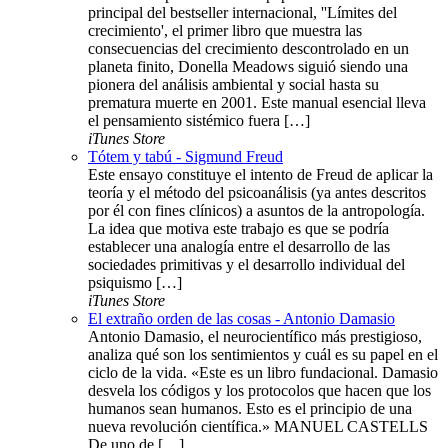
principal del bestseller internacional, ''Límites del
crecimiento', el primer libro que muestra las
consecuencias del crecimiento descontrolado en un
planeta finito, Donella Meadows siguió siendo una
pionera del análisis ambiental y social hasta su
prematura muerte en 2001. Este manual esencial lleva
el pensamiento sistémico fuera […]
iTunes Store
Tótem y tabú - Sigmund Freud
Este ensayo constituye el intento de Freud de aplicar la
teoría y el método del psicoanálisis (ya antes descritos
por él con fines clínicos) a asuntos de la antropología.
La idea que motiva este trabajo es que se podría
establecer una analogía entre el desarrollo de las
sociedades primitivas y el desarrollo individual del
psiquismo […]
iTunes Store
El extraño orden de las cosas - Antonio Damasio
Antonio Damasio, el neurocientífico más prestigioso,
analiza qué son los sentimientos y cuál es su papel en el
ciclo de la vida. «Este es un libro fundacional. Damasio
desvela los códigos y los protocolos que hacen que los
humanos sean humanos. Esto es el principio de una
nueva revolución científica.» MANUEL CASTELLS
De uno de […]