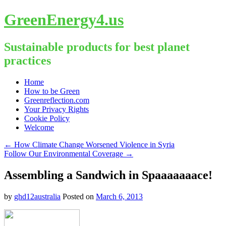
GreenEnergy4.us
Sustainable products for best planet
practices
Skip
Home
to
How to be Green
content
Greenreflection.com
Your Privacy Rights
Cookie Policy
Welcome
←
How Climate Change Worsened Violence in Syria
Follow Our Environmental Coverage
→
Assembling a Sandwich in Spaaaaaaace!
by
ghd12australia
Posted on
March 6, 2013