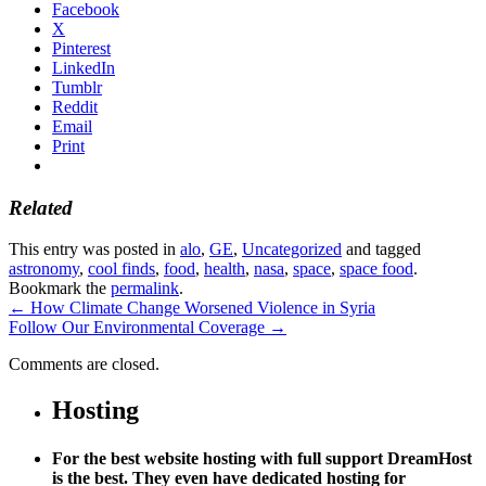
Facebook
X
Pinterest
LinkedIn
Tumblr
Reddit
Email
Print
Related
This entry was posted in
alo
,
GE
,
Uncategorized
and tagged
astronomy
,
cool finds
,
food
,
health
,
nasa
,
space
,
space food
.
Bookmark the
permalink
.
←
How Climate Change Worsened Violence in Syria
Follow Our Environmental Coverage
→
Comments are closed.
Hosting
For the best website hosting with full support DreamHost
is the best. They even have dedicated hosting for