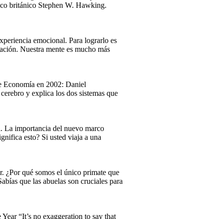
físico británico Stephen W. Hawking.
xperiencia emocional. Para lograrlo es
ersación. Nuestra mente es mucho más
 de Economía en 2002: Daniel
cerebro y explica los dos sistemas que
al. La importancia del nuevo marco
gnifica esto? Si usted viaja a una
r. ¿Por qué somos el único primate que
abías que las abuelas son cruciales para
ear “It’s no exaggeration to say that