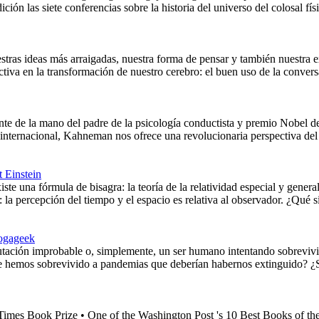
ición las siete conferencias sobre la historia del universo del colosal 
stras ideas más arraigadas, nuestra forma de pensar y también nuestra e
ctiva en la transformación de nuestro cerebro: el buen uso de la conv
nte de la mano del padre de la psicología conductista y premio Nobel
internacional, Kahneman nos ofrece una revolucionaria perspectiva del 
t Einstein
te una fórmula de bisagra: la teoría de la relatividad especial y gener
: la percepción del tiempo y el espacio es relativa al observador. ¿Qué si
ogageek
tación improbable o, simplemente, un ser humano intentando sobrevivi
ue hemos sobrevivido a pandemias que deberían habernos extinguido? ¿S
imes Book Prize • One of the Washington Post 's 10 Best Books of the Y