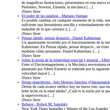
de magníficas ilustraciones, presentamos en esta nueva ed
Ptolomeo, Newton, Einstein, la mecánica […]
iTunes Store
El poder de las palabras - Mariano Sigman
Es posible cambiar, en cualquier momento de la vida, nue
suficiente una herramienta sencilla y extremadamente efe
maleable de lo que creemos y, […]
iTunes Store
Pensar rápido, pensar despacio - Daniel Kahneman
Un apasionante recorrido por el funcionamiento de la me
Kahneman. En Pensar rápido, pensar despacio , un éxito 
modelan cómo pensamos. Daniel Kahneman, […]
iTunes Store
Sobre la teoría de la relatividad especial y general - Alber
Entre el Electromagnetismo y la Mecánica newtoniana exis
planteado por Albert Einstein se entiende por lo siguiente
velocidad mayor […]
iTunes Store
Homo imperfectus - Inés Moreno Sánchez @latraumatol
Detrás de cada avance médico hay un hueso roto, una mu
bebe leche en la edad adulta? ¿Cuál es la razón por la q
la supervivencia […]
iTunes Store
Behave - Robert M. Sapolsky
New York Times bestseller • Winner of the Los Angeles T