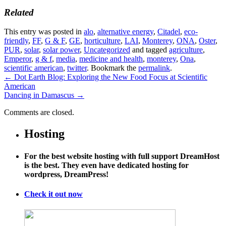
Related
This entry was posted in
alo
,
alternative energy
,
Citadel
,
eco-
friendly
,
FF
,
G & F
,
GE
,
horticulture
,
LAI
,
Monterey
,
ONA
,
Oster
,
PUR
,
solar
,
solar power
,
Uncategorized
and tagged
agriculture
,
Emperor
,
g & f
,
media
,
medicine and health
,
monterey
,
Ona
,
scientific american
,
twitter
. Bookmark the
permalink
.
←
Dot Earth Blog: Exploring the New Food Focus at Scientific
American
Dancing in Damascus
→
Comments are closed.
Hosting
For the best website hosting with full support DreamHost
is the best. They even have dedicated hosting for
wordpress, DreamPress!
Check it out now