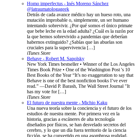
Homo imperfectus - Inés Moreno Sánchez
@latraumatologageek
Detrás de cada avance médico hay un hueso roto, una
mutación improbable o, simplemente, un ser humano
intentando sobrevivir. ¿Por qué somos el único primate
que bebe leche en la edad adulta? ¿Cuál es la razón por
la que hemos sobrevivido a pandemias que deberían
habernos extinguido? ¿Sabías que las abuelas son
cruciales para la supervivencia […]
iTunes Store
Behave - Robert M. Sapolsky
New York Times bestseller • Winner of the Los Angeles
Times Book Prize • One of the Washington Post 's 10
Best Books of the Year “It’s no exaggeration to say that
Behave is one of the best nonfiction books I’ve ever
read.” —David P. Barash, The Wall Street Journal "It
has my vote for […]
iTunes Store
El futuro de nuestra mente - Michio Kaku
Una nueva teoría sobre la conciencia y el futuro de los
estudios de nuestra mente. Por primera vez en la
historia, gracias a escáneres de alta tecnología
diseñados por físicos, se han desvelado secretos del
cerebro, y lo que un día fuera territorio de la ciencia
ficción, se ha convertido en una asombrosa realidad.