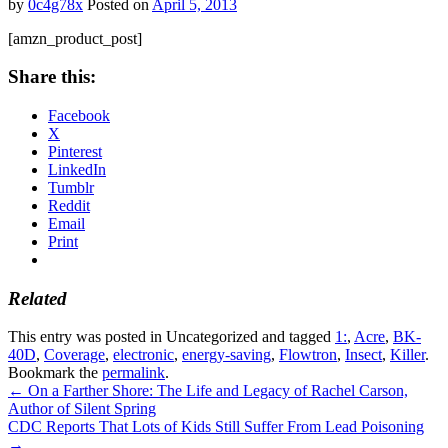
by
0c4g78x
Posted on
April 5, 2013
[amzn_product_post]
Share this:
Facebook
X
Pinterest
LinkedIn
Tumblr
Reddit
Email
Print
Related
This entry was posted in Uncategorized and tagged
1:
,
Acre
,
BK-
40D
,
Coverage
,
electronic
,
energy-saving
,
Flowtron
,
Insect
,
Killer
.
Bookmark the
permalink
.
←
On a Farther Shore: The Life and Legacy of Rachel Carson,
Author of Silent Spring
CDC Reports That Lots of Kids Still Suffer From Lead Poisoning
→