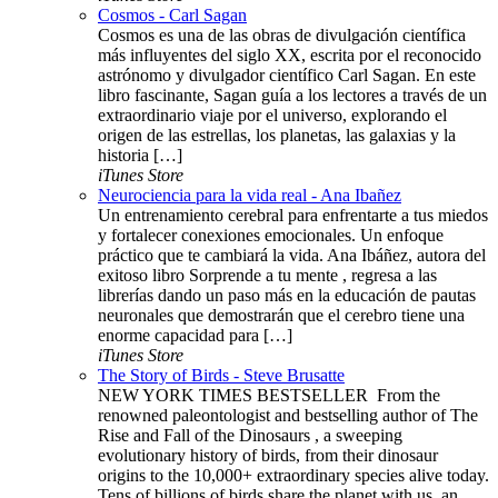
Cosmos - Carl Sagan
Cosmos es una de las obras de divulgación científica
más influyentes del siglo XX, escrita por el reconocido
astrónomo y divulgador científico Carl Sagan. En este
libro fascinante, Sagan guía a los lectores a través de un
extraordinario viaje por el universo, explorando el
origen de las estrellas, los planetas, las galaxias y la
historia […]
iTunes Store
Neurociencia para la vida real - Ana Ibañez
Un entrenamiento cerebral para enfrentarte a tus miedos
y fortalecer conexiones emocionales. Un enfoque
práctico que te cambiará la vida. Ana Ibáñez, autora del
exitoso libro Sorprende a tu mente , regresa a las
librerías dando un paso más en la educación de pautas
neuronales que demostrarán que el cerebro tiene una
enorme capacidad para […]
iTunes Store
The Story of Birds - Steve Brusatte
NEW YORK TIMES BESTSELLER ​​​ From the
renowned paleontologist and bestselling author of The
Rise and Fall of the Dinosaurs , a sweeping
evolutionary history of birds, from their dinosaur
origins to the 10,000+ extraordinary species alive today.
Tens of billions of birds share the planet with us, an