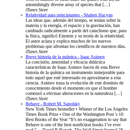
astonishingly diverse array of species that […]
iTunes Store
Relatividad para principiantes - Shahen Hacyan
Las ideas que, además del tiempo, se tenían sobre la
materia y la energía, el espacio y la gravitación, han
cambiado radicalmente a partir del cataclismo que, para
la física, significó Einstein y su teoría de la relatividad.
El autor aclara y explica muchos de los nuevos
problemas que afrontan los científicos de nuestros días.
iTunes Store
Breve historia de la química - Isaac Asimov
La concisión, amenidad y eficacia didáctica
características de Isaac Asimov hacen de esta Breve
historia de la química un instrumento inmejorable para
todo aquel que esté interesado en aproximarse a esta
ciencia. Asimov traza la evolución de este dominio de
conocimiento desde el momento en que el hombre
comenzó a efectuar alteraciones en la naturaleza […]
iTunes Store
Behave - Robert M. Sapolsky
New York Times bestseller • Winner of the Los Angeles
Times Book Prize • One of the Washington Post 's 10
Best Books of the Year “It’s no exaggeration to say that
Behave is one of the best nonfiction books I’ve ever
read.” —David P. Barash, The Wall Street Journal "It