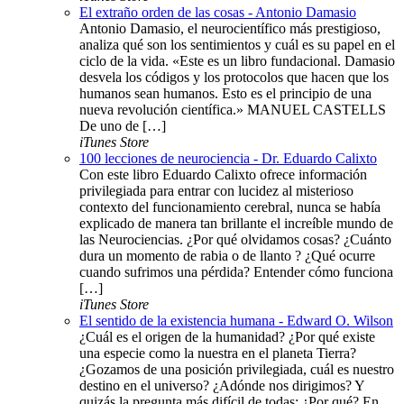
El extraño orden de las cosas - Antonio Damasio
Antonio Damasio, el neurocientífico más prestigioso,
analiza qué son los sentimientos y cuál es su papel en el
ciclo de la vida. «Este es un libro fundacional. Damasio
desvela los códigos y los protocolos que hacen que los
humanos sean humanos. Esto es el principio de una
nueva revolución científica.» MANUEL CASTELLS
De uno de […]
iTunes Store
100 lecciones de neurociencia - Dr. Eduardo Calixto
Con este libro Eduardo Calixto ofrece información
privilegiada para entrar con lucidez al misterioso
contexto del funcionamiento cerebral, nunca se había
explicado de manera tan brillante el increíble mundo de
las Neurociencias. ¿Por qué olvidamos cosas? ¿Cuánto
dura un momento de rabia o de llanto ? ¿Qué ocurre
cuando sufrimos una pérdida? Entender cómo funciona
[…]
iTunes Store
El sentido de la existencia humana - Edward O. Wilson
¿Cuál es el origen de la humanidad? ¿Por qué existe
una especie como la nuestra en el planeta Tierra?
¿Gozamos de una posición privilegiada, cuál es nuestro
destino en el universo? ¿Adónde nos dirigimos? Y
quizás la pregunta más difícil de todas: ¿Por qué? En