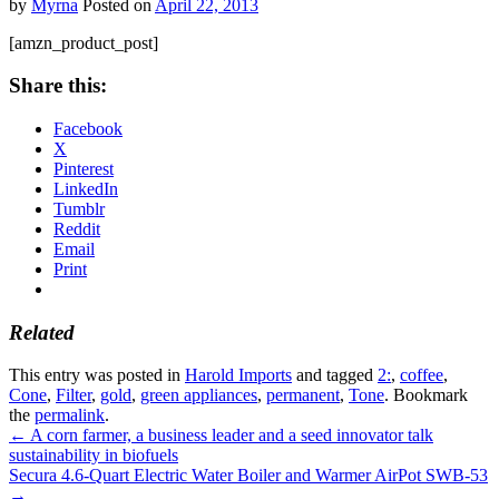
by
Myrna
Posted on
April 22, 2013
[amzn_product_post]
Share this:
Facebook
X
Pinterest
LinkedIn
Tumblr
Reddit
Email
Print
Related
This entry was posted in
Harold Imports
and tagged
2:
,
coffee
,
Cone
,
Filter
,
gold
,
green appliances
,
permanent
,
Tone
. Bookmark
the
permalink
.
←
A corn farmer, a business leader and a seed innovator talk
sustainability in biofuels
Secura 4.6-Quart Electric Water Boiler and Warmer AirPot SWB-53
→