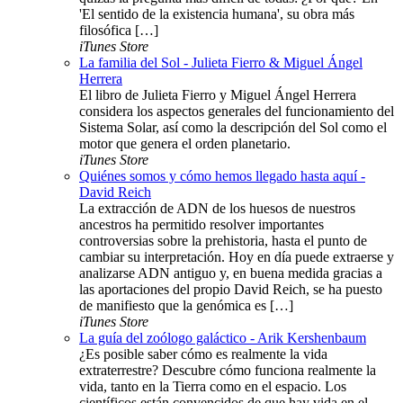
'El sentido de la existencia humana', su obra más
filosófica […]
iTunes Store
La familia del Sol - Julieta Fierro & Miguel Ángel
Herrera
El libro de Julieta Fierro y Miguel Ángel Herrera
considera los aspectos generales del funcionamiento del
Sistema Solar, así como la descripción del Sol como el
motor que genera el orden planetario.
iTunes Store
Quiénes somos y cómo hemos llegado hasta aquí -
David Reich
La extracción de ADN de los huesos de nuestros
ancestros ha permitido resolver importantes
controversias sobre la prehistoria, hasta el punto de
cambiar su interpretación. Hoy en día puede extraerse y
analizarse ADN antiguo y, en buena medida gracias a
las aportaciones del propio David Reich, se ha puesto
de manifiesto que la genómica es […]
iTunes Store
La guía del zoólogo galáctico - Arik Kershenbaum
¿Es posible saber cómo es realmente la vida
extraterrestre? Descubre cómo funciona realmente la
vida, tanto en la Tierra como en el espacio. Los
científicos están convencidos de que hay vida en el