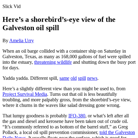
Slick Vid
Here’s a shorebird’s-eye view of the
Galveston oil spill
By
Amelia Urry
When an oil barge collided with a container ship on Saturday in
Galveston, Texas, as many as 168,000 gallons of fuel were spilled
into the estuary,
threatening wildlife
and shutting down the busy port
for days.
Yadda yadda. Different spill,
same
old
spill
news
.
Here’s a slightly different view than you might be used to, from
Project Survival Media
. Turns out that oil is less beautifully
troubling, and more palpably gross, from the shorebird’s-eye view,
where it churns in the waves like salad dressing gone wrong.
That lumpy goodness is probably
IFO-380
, or what’s left after all
the gas and diesel and kerosene have been taken out of crude oil.
“It’s commonly referred to as bottom of the barrel stuff,” as Greg
Pollack, a local oil spill prevention commissioner,
told the Galveston
Daily News
. It usually floats near the surface, which is good for