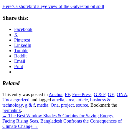
Here’s a shorebird’s-eye view of the Galveston oil spill
Share this:
Facebook
X
Pinterest
LinkedIn
Tumblr
Reddit
Email
Print
Related
This entry was posted in
Anchor
,
FF
,
Free Press
,
G & F
,
GE
,
ONA
,
Uncategorized
and tagged
amelia
,
area
,
article
,
business &
technology
,
g & f
,
media
,
Ona
,
project
,
source
. Bookmark the
permalink
.
←
The Best Window Shades & Curtains for Saving Energy
Facing Rising Seas, Bangladesh Confronts the Consequences of
Climate Change
→