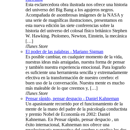
Esta esclarecedora obra ilustrada nos ofrece una historia
del universo del Big Bang a los agujeros negros.
Acompañada de asombrosas imágenes de la NASA y
una serie de magníficas ilustraciones, presentamos en
esta nueva edición las siete conferencias sobre la
historia del universo del colosal físico británico Stephen
W. Hawking. Ptolomeo, Newton, Einstein, la mecánica
[…]
iTunes Store
El poder de las palabras - Mariano Sigman
Es posible cambiar, en cualquier momento de la vida,
nuestras ideas más arraigadas, nuestra forma de pensar
y también nuestra experiencia emocional. Para lograrlo
es suficiente una herramienta sencilla y extremadamente
efectiva en la transformación de nuestro cerebro: el
buen uso de la conversación. Nuestra mente es mucho
más maleable de lo que creemos y, […]
iTunes Store
Pensar rápido, pensar despacio - Daniel Kahneman
Un apasionante recorrido por el funcionamiento de la
mente de la mano del padre de la psicología conductista
y premio Nobel de Economía en 2002: Daniel
Kahneman. En Pensar rápido, pensar despacio , un
éxito internacional, Kahneman nos ofrece una
revolucionaria perspectiva del cerebro y explica los dos