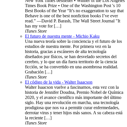
New York Times bestseller • Winner of the Los Angeles
Times Book Prize • One of the Washington Post 's 10
Best Books of the Year “It’s no exaggeration to say that
Behave is one of the best nonfiction books I’ve ever
read.” —David P. Barash, The Wall Street Journal "It
has my vote for […]
iTunes Store
El futuro de nuestra mente - Michio Kaku
Una nueva teoría sobre la conciencia y el futuro de los
estudios de nuestra mente. Por primera vez en la
historia, gracias a escáneres de alta tecnología
diseñados por físicos, se han desvelado secretos del
cerebro, y lo que un día fuera territorio de la ciencia
ficción, se ha convertido en una asombrosa realidad.
Grabación […]
iTunes Store
El código de la vida - Walter Isaacson
Walter Isaacson vuelve a fascinarnos, esta vez con la
historia de Jennifer Doudna, Premio Nobel de Química
2020, y el avance científico más importante del último
siglo. Hay una revolución en marcha, una tecnología
prodigiosa que nos va a permitir curar enfermedades,
derrotar virus y tener hijos más sanos. A su cabeza está
la reciente […]
iTunes Store