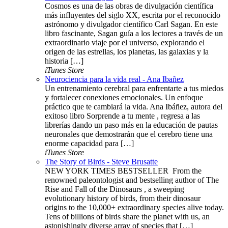
Cosmos es una de las obras de divulgación científica
más influyentes del siglo XX, escrita por el reconocido
astrónomo y divulgador científico Carl Sagan. En este
libro fascinante, Sagan guía a los lectores a través de un
extraordinario viaje por el universo, explorando el
origen de las estrellas, los planetas, las galaxias y la
historia […]
iTunes Store
Neurociencia para la vida real - Ana Ibañez
Un entrenamiento cerebral para enfrentarte a tus miedos
y fortalecer conexiones emocionales. Un enfoque
práctico que te cambiará la vida. Ana Ibáñez, autora del
exitoso libro Sorprende a tu mente , regresa a las
librerías dando un paso más en la educación de pautas
neuronales que demostrarán que el cerebro tiene una
enorme capacidad para […]
iTunes Store
The Story of Birds - Steve Brusatte
NEW YORK TIMES BESTSELLER ​​​ From the
renowned paleontologist and bestselling author of The
Rise and Fall of the Dinosaurs , a sweeping
evolutionary history of birds, from their dinosaur
origins to the 10,000+ extraordinary species alive today.
Tens of billions of birds share the planet with us, an
astonishingly diverse array of species that […]