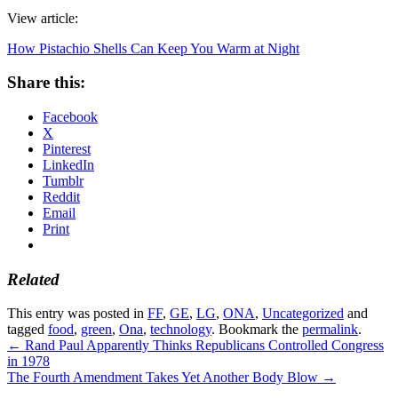
View article:
How Pistachio Shells Can Keep You Warm at Night
Share this:
Facebook
X
Pinterest
LinkedIn
Tumblr
Reddit
Email
Print
Related
This entry was posted in
FF
,
GE
,
LG
,
ONA
,
Uncategorized
and
tagged
food
,
green
,
Ona
,
technology
. Bookmark the
permalink
.
←
Rand Paul Apparently Thinks Republicans Controlled Congress
in 1978
The Fourth Amendment Takes Yet Another Body Blow
→