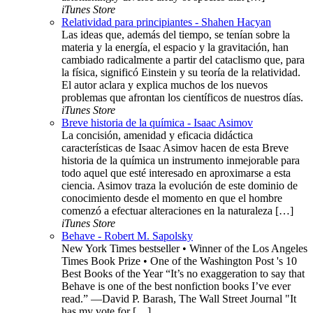
iTunes Store
Relatividad para principiantes - Shahen Hacyan
Las ideas que, además del tiempo, se tenían sobre la
materia y la energía, el espacio y la gravitación, han
cambiado radicalmente a partir del cataclismo que, para
la física, significó Einstein y su teoría de la relatividad.
El autor aclara y explica muchos de los nuevos
problemas que afrontan los científicos de nuestros días.
iTunes Store
Breve historia de la química - Isaac Asimov
La concisión, amenidad y eficacia didáctica
características de Isaac Asimov hacen de esta Breve
historia de la química un instrumento inmejorable para
todo aquel que esté interesado en aproximarse a esta
ciencia. Asimov traza la evolución de este dominio de
conocimiento desde el momento en que el hombre
comenzó a efectuar alteraciones en la naturaleza […]
iTunes Store
Behave - Robert M. Sapolsky
New York Times bestseller • Winner of the Los Angeles
Times Book Prize • One of the Washington Post 's 10
Best Books of the Year “It’s no exaggeration to say that
Behave is one of the best nonfiction books I’ve ever
read.” —David P. Barash, The Wall Street Journal "It
has my vote for […]