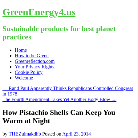
GreenEnergy4.us
Sustainable products for best planet
practices
Skip
Home
to
How to be Green
content
Greenreflection.com
Your Privacy Rights
Cookie Policy
Welcome
←
Rand Paul Apparently Thinks Republicans Controlled Congress
in 1978
The Fourth Amendment Takes Yet Another Body Blow
→
How Pistachio Shells Can Keep You
Warm at Night
by
THEZulmakdhb
Posted on
April 23, 2014