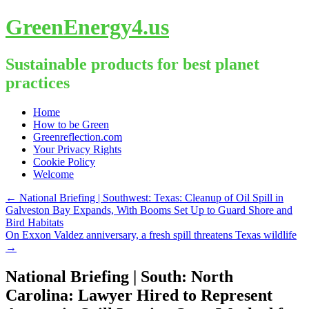
GreenEnergy4.us
Sustainable products for best planet
practices
Skip
Home
to
How to be Green
content
Greenreflection.com
Your Privacy Rights
Cookie Policy
Welcome
←
National Briefing | Southwest: Texas: Cleanup of Oil Spill in
Galveston Bay Expands, With Booms Set Up to Guard Shore and
Bird Habitats
On Exxon Valdez anniversary, a fresh spill threatens Texas wildlife
→
National Briefing | South: North
Carolina: Lawyer Hired to Represent