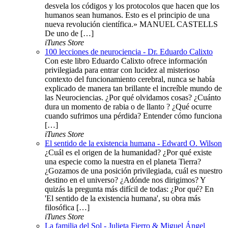
desvela los códigos y los protocolos que hacen que los
humanos sean humanos. Esto es el principio de una
nueva revolución científica.» MANUEL CASTELLS
De uno de […]
iTunes Store
100 lecciones de neurociencia - Dr. Eduardo Calixto
Con este libro Eduardo Calixto ofrece información
privilegiada para entrar con lucidez al misterioso
contexto del funcionamiento cerebral, nunca se había
explicado de manera tan brillante el increíble mundo de
las Neurociencias. ¿Por qué olvidamos cosas? ¿Cuánto
dura un momento de rabia o de llanto ? ¿Qué ocurre
cuando sufrimos una pérdida? Entender cómo funciona
[…]
iTunes Store
El sentido de la existencia humana - Edward O. Wilson
¿Cuál es el origen de la humanidad? ¿Por qué existe
una especie como la nuestra en el planeta Tierra?
¿Gozamos de una posición privilegiada, cuál es nuestro
destino en el universo? ¿Adónde nos dirigimos? Y
quizás la pregunta más difícil de todas: ¿Por qué? En
'El sentido de la existencia humana', su obra más
filosófica […]
iTunes Store
La familia del Sol - Julieta Fierro & Miguel Ángel