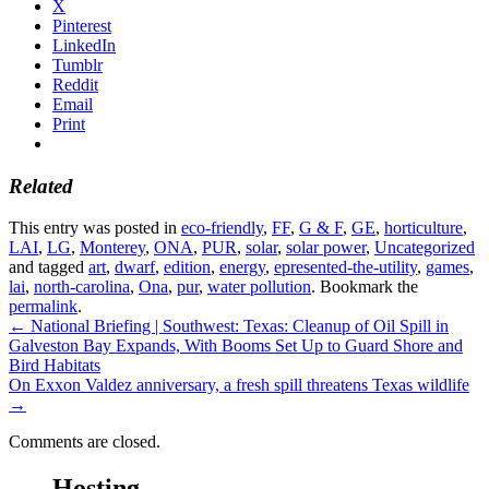
X
Pinterest
LinkedIn
Tumblr
Reddit
Email
Print
Related
This entry was posted in
eco-friendly
,
FF
,
G & F
,
GE
,
horticulture
,
LAI
,
LG
,
Monterey
,
ONA
,
PUR
,
solar
,
solar power
,
Uncategorized
and tagged
art
,
dwarf
,
edition
,
energy
,
epresented-the-utility
,
games
,
lai
,
north-carolina
,
Ona
,
pur
,
water pollution
. Bookmark the
permalink
.
←
National Briefing | Southwest: Texas: Cleanup of Oil Spill in
Galveston Bay Expands, With Booms Set Up to Guard Shore and
Bird Habitats
On Exxon Valdez anniversary, a fresh spill threatens Texas wildlife
→
Comments are closed.
Hosting