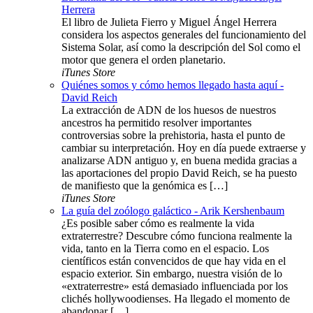
Herrera
El libro de Julieta Fierro y Miguel Ángel Herrera
considera los aspectos generales del funcionamiento del
Sistema Solar, así como la descripción del Sol como el
motor que genera el orden planetario.
iTunes Store
Quiénes somos y cómo hemos llegado hasta aquí -
David Reich
La extracción de ADN de los huesos de nuestros
ancestros ha permitido resolver importantes
controversias sobre la prehistoria, hasta el punto de
cambiar su interpretación. Hoy en día puede extraerse y
analizarse ADN antiguo y, en buena medida gracias a
las aportaciones del propio David Reich, se ha puesto
de manifiesto que la genómica es […]
iTunes Store
La guía del zoólogo galáctico - Arik Kershenbaum
¿Es posible saber cómo es realmente la vida
extraterrestre? Descubre cómo funciona realmente la
vida, tanto en la Tierra como en el espacio. Los
científicos están convencidos de que hay vida en el
espacio exterior. Sin embargo, nuestra visión de lo
«extraterrestre» está demasiado influenciada por los
clichés hollywoodienses. Ha llegado el momento de
abandonar […]