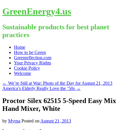
GreenEnergy4.us
Sustainable products for best planet
practices
Skip
Home
to
How to be Green
content
Greenreflection.com
Your Privacy Rights
Cookie Policy
Welcome
←
We’re Still at War: Photo of the Day for August 21, 2013
America’s Elderly Really Love the ’50s
→
Proctor Silex 62515 5-Speed Easy Mix
Hand Mixer, White
by
Myrna
Posted on
August 21, 2013