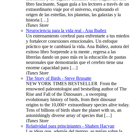
libro fascinante, Sagan guía a los lectores a través de un
extraordinario viaje por el universo, explorando el
origen de las estrellas, los planetas, las galaxias y la
historia […]
iTunes Store
Neurociencia para la vida real - Ana Ibañez
Un entrenamiento cerebral para enfrentarte a tus miedos
y fortalecer conexiones emocionales. Un enfoque
práctico que te cambiará la vida. Ana Ibáñez, autora del
exitoso libro Sorprende a tu mente , regresa a las
librerías dando un paso más en la educación de pautas
neuronales que demostrarán que el cerebro tiene una
enorme capacidad para […]
iTunes Store
The Story of Birds - Steve Brusatte
NEW YORK TIMES BESTSELLER ​​​ From the
renowned paleontologist and bestselling author of The
Rise and Fall of the Dinosaurs , a sweeping
evolutionary history of birds, from their dinosaur
origins to the 10,000+ extraordinary species alive today.
Tens of billions of birds share the planet with us, an
astonishingly diverse array of species that […]
iTunes Store
Relatividad para principiantes - Shahen Hacyan
Las ideas que, además del tiempo, se tenían sobre la