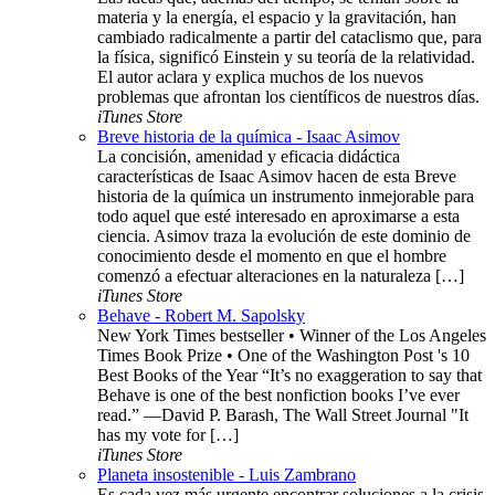
materia y la energía, el espacio y la gravitación, han
cambiado radicalmente a partir del cataclismo que, para
la física, significó Einstein y su teoría de la relatividad.
El autor aclara y explica muchos de los nuevos
problemas que afrontan los científicos de nuestros días.
iTunes Store
Breve historia de la química - Isaac Asimov
La concisión, amenidad y eficacia didáctica
características de Isaac Asimov hacen de esta Breve
historia de la química un instrumento inmejorable para
todo aquel que esté interesado en aproximarse a esta
ciencia. Asimov traza la evolución de este dominio de
conocimiento desde el momento en que el hombre
comenzó a efectuar alteraciones en la naturaleza […]
iTunes Store
Behave - Robert M. Sapolsky
New York Times bestseller • Winner of the Los Angeles
Times Book Prize • One of the Washington Post 's 10
Best Books of the Year “It’s no exaggeration to say that
Behave is one of the best nonfiction books I’ve ever
read.” —David P. Barash, The Wall Street Journal "It
has my vote for […]
iTunes Store
Planeta insostenible - Luis Zambrano
Es cada vez más urgente encontrar soluciones a la crisis