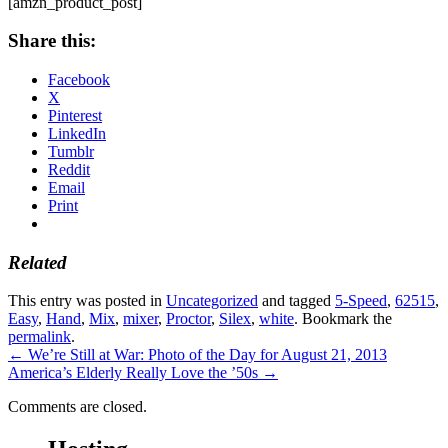
[amzn_product_post]
Share this:
Facebook
X
Pinterest
LinkedIn
Tumblr
Reddit
Email
Print
Related
This entry was posted in
Uncategorized
and tagged
5-Speed
,
62515
,
Easy
,
Hand
,
Mix
,
mixer
,
Proctor
,
Silex
,
white
. Bookmark the
permalink
.
←
We’re Still at War: Photo of the Day for August 21, 2013
America’s Elderly Really Love the ’50s
→
Comments are closed.