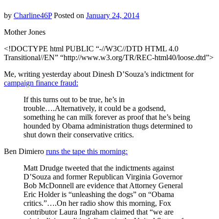
by
Charline46P
Posted on
January 24, 2014
Mother Jones
<!DOCTYPE html PUBLIC “-//W3C//DTD HTML 4.0
Transitional//EN” “http://www.w3.org/TR/REC-html40/loose.dtd”>
Me, writing yesterday about Dinesh D’Souza’s indictment for
campaign finance fraud:
If this turns out to be true, he’s in
trouble….Alternatively, it could be a godsend,
something he can milk forever as proof that he’s being
hounded by Obama administration thugs determined to
shut down their conservative critics.
Ben Dimiero
runs the tape this morning:
Matt Drudge tweeted that the indictments against
D’Souza and former Republican Virginia Governor
Bob McDonnell are evidence that Attorney General
Eric Holder is “unleashing the dogs” on “Obama
critics.”….On her radio show this morning, Fox
contributor Laura Ingraham claimed that “we are