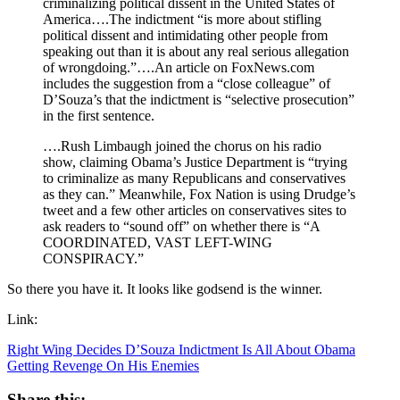
criminalizing political dissent in the United States of
America….The indictment “is more about stifling
political dissent and intimidating other people from
speaking out than it is about any real serious allegation
of wrongdoing.”….An article on FoxNews.com
includes the suggestion from a “close colleague” of
D’Souza’s that the indictment is “selective prosecution”
in the first sentence.
….Rush Limbaugh joined the chorus on his radio
show, claiming Obama’s Justice Department is “trying
to criminalize as many Republicans and conservatives
as they can.” Meanwhile, Fox Nation is using Drudge’s
tweet and a few other articles on conservatives sites to
ask readers to “sound off” on whether there is “A
COORDINATED, VAST LEFT-WING
CONSPIRACY.”
So there you have it. It looks like godsend is the winner.
Link:
Right Wing Decides D’Souza Indictment Is All About Obama
Getting Revenge On His Enemies
Share this: