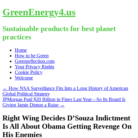
GreenEnergy4.us
Sustainable products for best planet
practices
Skip
Home
to
How to be Green
content
Greenreflection.com
Your Privacy Rights
Cookie Policy
Welcome
←
How NSA Surveillance Fits Into a Long History of American
Global Political Strategy
JPMorgan Paid $20 Billion in Fines Last Year—So Its Board Is
Giving Jamie Dimon a Raise
→
Right Wing Decides D’Souza Indictment
Is All About Obama Getting Revenge On
His Enemies