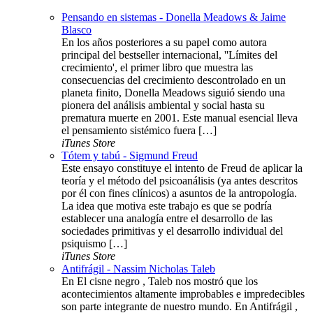
Pensando en sistemas - Donella Meadows & Jaime
Blasco
En los años posteriores a su papel como autora
principal del bestseller internacional, ''Límites del
crecimiento', el primer libro que muestra las
consecuencias del crecimiento descontrolado en un
planeta finito, Donella Meadows siguió siendo una
pionera del análisis ambiental y social hasta su
prematura muerte en 2001. Este manual esencial lleva
el pensamiento sistémico fuera […]
iTunes Store
Tótem y tabú - Sigmund Freud
Este ensayo constituye el intento de Freud de aplicar la
teoría y el método del psicoanálisis (ya antes descritos
por él con fines clínicos) a asuntos de la antropología.
La idea que motiva este trabajo es que se podría
establecer una analogía entre el desarrollo de las
sociedades primitivas y el desarrollo individual del
psiquismo […]
iTunes Store
Antifrágil - Nassim Nicholas Taleb
En El cisne negro , Taleb nos mostró que los
acontecimientos altamente improbables e impredecibles
son parte integrante de nuestro mundo. En Antifrágil ,