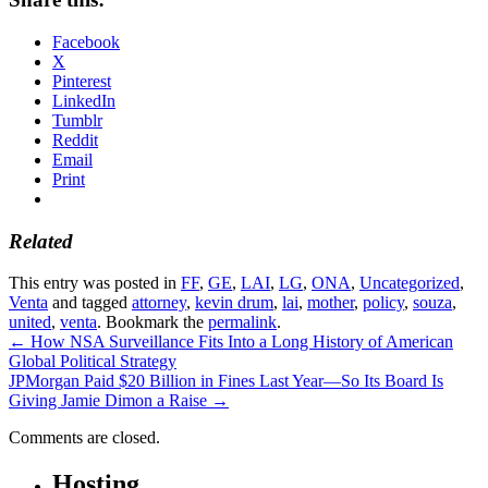
Facebook
X
Pinterest
LinkedIn
Tumblr
Reddit
Email
Print
Related
This entry was posted in
FF
,
GE
,
LAI
,
LG
,
ONA
,
Uncategorized
,
Venta
and tagged
attorney
,
kevin drum
,
lai
,
mother
,
policy
,
souza
,
united
,
venta
. Bookmark the
permalink
.
←
How NSA Surveillance Fits Into a Long History of American
Global Political Strategy
JPMorgan Paid $20 Billion in Fines Last Year—So Its Board Is
Giving Jamie Dimon a Raise
→
Comments are closed.
Hosting