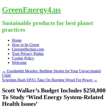
GreenEnergy4.us
Sustainable products for best planet
practices
Skip
Home
to
How to be Green
content
Greenreflection.com
Your Privacy Rights
Cookie Policy
Welcome
←
Goodnight Measles: Bedtime Stories for Your Unvaccinated
Child
Scientists Bash EPA’s Take On Burning Wood For Power
→
Scott Walker’s Budget Includes $250,000
To Study ‘Wind Energy System-Related
Health Issues’