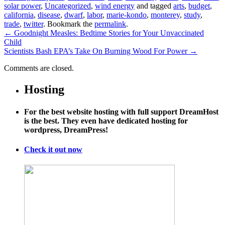
solar power
,
Uncategorized
,
wind energy
and tagged
arts
,
budget
,
california
,
disease
,
dwarf
,
labor
,
marie-kondo
,
monterey
,
study
,
trade
,
twitter
. Bookmark the
permalink
.
←
Goodnight Measles: Bedtime Stories for Your Unvaccinated
Child
Scientists Bash EPA’s Take On Burning Wood For Power
→
Comments are closed.
Hosting
For the best website hosting with full support DreamHost
is the best. They even have dedicated hosting for
wordpress, DreamPress!
Check it out now