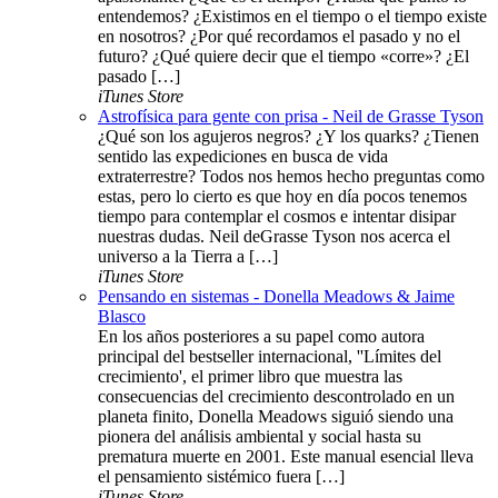
entendemos? ¿Existimos en el tiempo o el tiempo existe
en nosotros? ¿Por qué recordamos el pasado y no el
futuro? ¿Qué quiere decir que el tiempo «corre»? ¿El
pasado […]
iTunes Store
Astrofísica para gente con prisa - Neil de Grasse Tyson
¿Qué son los agujeros negros? ¿Y los quarks? ¿Tienen
sentido las expediciones en busca de vida
extraterrestre? Todos nos hemos hecho preguntas como
estas, pero lo cierto es que hoy en día pocos tenemos
tiempo para contemplar el cosmos e intentar disipar
nuestras dudas. Neil deGrasse Tyson nos acerca el
universo a la Tierra a […]
iTunes Store
Pensando en sistemas - Donella Meadows & Jaime
Blasco
En los años posteriores a su papel como autora
principal del bestseller internacional, ''Límites del
crecimiento', el primer libro que muestra las
consecuencias del crecimiento descontrolado en un
planeta finito, Donella Meadows siguió siendo una
pionera del análisis ambiental y social hasta su
prematura muerte en 2001. Este manual esencial lleva
el pensamiento sistémico fuera […]
iTunes Store