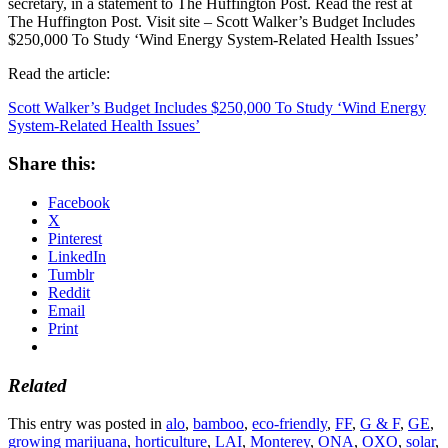
secretary, in a statement to The Huffington Post. Read the rest at
The Huffington Post. Visit site – Scott Walker’s Budget Includes
$250,000 To Study ‘Wind Energy System-Related Health Issues’
Read the article:
Scott Walker’s Budget Includes $250,000 To Study ‘Wind Energy
System-Related Health Issues’
Share this:
Facebook
X
Pinterest
LinkedIn
Tumblr
Reddit
Email
Print
Related
This entry was posted in
alo
,
bamboo
,
eco-friendly
,
FF
,
G & F
,
GE
,
growing marijuana
,
horticulture
,
LAI
,
Monterey
,
ONA
,
OXO
,
solar
,