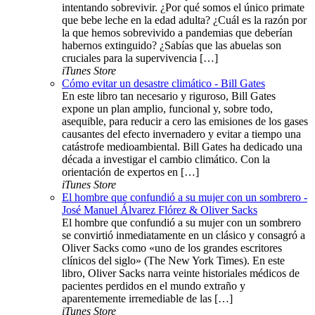
intentando sobrevivir. ¿Por qué somos el único primate
que bebe leche en la edad adulta? ¿Cuál es la razón por
la que hemos sobrevivido a pandemias que deberían
habernos extinguido? ¿Sabías que las abuelas son
cruciales para la supervivencia […]
iTunes Store
Cómo evitar un desastre climático - Bill Gates
En este libro tan necesario y riguroso, Bill Gates
expone un plan amplio, funcional y, sobre todo,
asequible, para reducir a cero las emisiones de los gases
causantes del efecto invernadero y evitar a tiempo una
catástrofe medioambiental. Bill Gates ha dedicado una
década a investigar el cambio climático. Con la
orientación de expertos en […]
iTunes Store
El hombre que confundió a su mujer con un sombrero -
José Manuel Álvarez Flórez & Oliver Sacks
El hombre que confundió a su mujer con un sombrero
se convirtió inmediatamente en un clásico y consagró a
Oliver Sacks como «uno de los grandes escritores
clínicos del siglo» (The New York Times). En este
libro, Oliver Sacks narra veinte historiales médicos de
pacientes perdidos en el mundo extraño y
aparentemente irremediable de las […]
iTunes Store