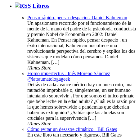
Libros
Pensar rápido, pensar despacio - Daniel Kahneman
Un apasionante recorrido por el funcionamiento de la
mente de la mano del padre de la psicología conductista
y premio Nobel de Economía en 2002: Daniel
Kahneman. En Pensar rápido, pensar despacio , un
éxito internacional, Kahneman nos ofrece una
revolucionaria perspectiva del cerebro y explica los dos
sistemas que modelan cómo pensamos. Daniel
Kahneman, […]
iTunes Store
Homo imperfectus - Inés Moreno Sánchez
@latraumatologageek
Detrás de cada avance médico hay un hueso roto, una
mutación improbable o, simplemente, un ser humano
intentando sobrevivir. ¿Por qué somos el único primate
que bebe leche en la edad adulta? ¿Cuál es la razón por
la que hemos sobrevivido a pandemias que deberían
habernos extinguido? ¿Sabías que las abuelas son
cruciales para la supervivencia […]
iTunes Store
Cómo evitar un desastre climático - Bill Gates
En este libro tan necesario y riguroso, Bill Gates