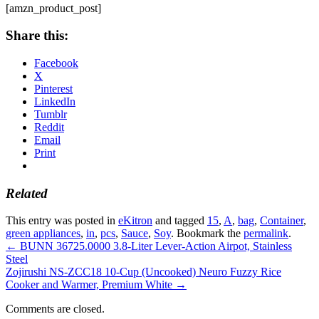
[amzn_product_post]
Share this:
Facebook
X
Pinterest
LinkedIn
Tumblr
Reddit
Email
Print
Related
This entry was posted in
eKitron
and tagged
15
,
A
,
bag
,
Container
,
green appliances
,
in
,
pcs
,
Sauce
,
Soy
. Bookmark the
permalink
.
←
BUNN 36725.0000 3.8-Liter Lever-Action Airpot, Stainless
Steel
Zojirushi NS-ZCC18 10-Cup (Uncooked) Neuro Fuzzy Rice
Cooker and Warmer, Premium White
→
Comments are closed.