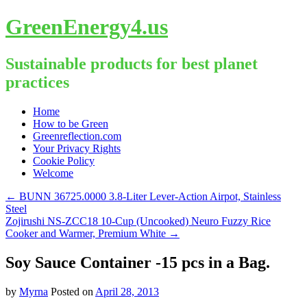
GreenEnergy4.us
Sustainable products for best planet
practices
Skip
Home
to
How to be Green
content
Greenreflection.com
Your Privacy Rights
Cookie Policy
Welcome
←
BUNN 36725.0000 3.8-Liter Lever-Action Airpot, Stainless
Steel
Zojirushi NS-ZCC18 10-Cup (Uncooked) Neuro Fuzzy Rice
Cooker and Warmer, Premium White
→
Soy Sauce Container -15 pcs in a Bag.
by
Myrna
Posted on
April 28, 2013