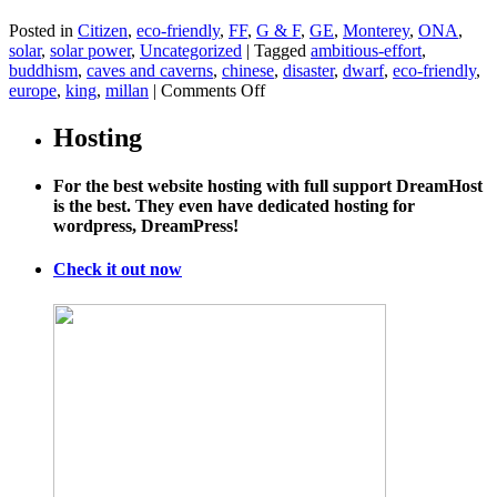
Posted in
Citizen
,
eco-friendly
,
FF
,
G & F
,
GE
,
Monterey
,
ONA
,
solar
,
solar power
,
Uncategorized
|
Tagged
ambitious-effort
,
buddhism
,
caves and caverns
,
chinese
,
disaster
,
dwarf
,
eco-friendly
,
on
europe
,
king
,
millan
|
Comments Off
Outlasting
Dynasties,
Hosting
Now
Emerging
For the best website hosting with full support DreamHost
From
is the best. They even have dedicated hosting for
Soot
wordpress, DreamPress!
Check it out now