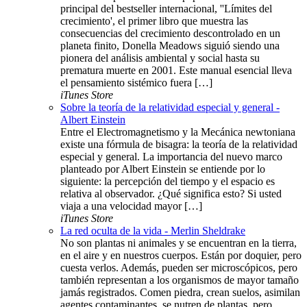
principal del bestseller internacional, ''Límites del
crecimiento', el primer libro que muestra las
consecuencias del crecimiento descontrolado en un
planeta finito, Donella Meadows siguió siendo una
pionera del análisis ambiental y social hasta su
prematura muerte en 2001. Este manual esencial lleva
el pensamiento sistémico fuera […]
iTunes Store
Sobre la teoría de la relatividad especial y general -
Albert Einstein
Entre el Electromagnetismo y la Mecánica newtoniana
existe una fórmula de bisagra: la teoría de la relatividad
especial y general. La importancia del nuevo marco
planteado por Albert Einstein se entiende por lo
siguiente: la percepción del tiempo y el espacio es
relativa al observador. ¿Qué significa esto? Si usted
viaja a una velocidad mayor […]
iTunes Store
La red oculta de la vida - Merlin Sheldrake
No son plantas ni animales y se encuentran en la tierra,
en el aire y en nuestros cuerpos. Están por doquier, pero
cuesta verlos. Además, pueden ser microscópicos, pero
también representan a los organismos de mayor tamaño
jamás registrados. Comen piedra, crean suelos, asimilan
agentes contaminantes, se nutren de plantas, pero