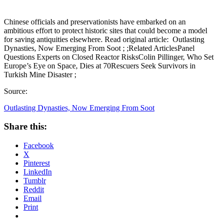
Chinese officials and preservationists have embarked on an
ambitious effort to protect historic sites that could become a model
for saving antiquities elsewhere. Read original article: Outlasting
Dynasties, Now Emerging From Soot ; ;Related ArticlesPanel
Questions Experts on Closed Reactor RisksColin Pillinger, Who Set
Europe’s Eye on Space, Dies at 70Rescuers Seek Survivors in
Turkish Mine Disaster ;
Source:
Outlasting Dynasties, Now Emerging From Soot
Share this:
Facebook
X
Pinterest
LinkedIn
Tumblr
Reddit
Email
Print