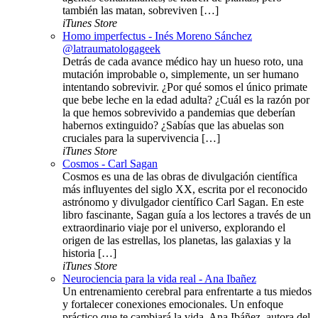
también las matan, sobreviven […]
iTunes Store
Homo imperfectus - Inés Moreno Sánchez
@latraumatologageek
Detrás de cada avance médico hay un hueso roto, una
mutación improbable o, simplemente, un ser humano
intentando sobrevivir. ¿Por qué somos el único primate
que bebe leche en la edad adulta? ¿Cuál es la razón por
la que hemos sobrevivido a pandemias que deberían
habernos extinguido? ¿Sabías que las abuelas son
cruciales para la supervivencia […]
iTunes Store
Cosmos - Carl Sagan
Cosmos es una de las obras de divulgación científica
más influyentes del siglo XX, escrita por el reconocido
astrónomo y divulgador científico Carl Sagan. En este
libro fascinante, Sagan guía a los lectores a través de un
extraordinario viaje por el universo, explorando el
origen de las estrellas, los planetas, las galaxias y la
historia […]
iTunes Store
Neurociencia para la vida real - Ana Ibañez
Un entrenamiento cerebral para enfrentarte a tus miedos
y fortalecer conexiones emocionales. Un enfoque
práctico que te cambiará la vida. Ana Ibáñez, autora del