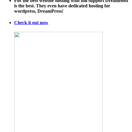
For the best website hosting with full support DreamHost
the
is the best. They even have dedicated hosting for
Cancer
wordpress, DreamPress!
Check it out now