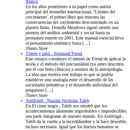
Blasco
En los años posteriores a su papel como autora
principal del bestseller internacional, ''Límites del
crecimiento', el primer libro que muestra las
consecuencias del crecimiento descontrolado en un
planeta finito, Donella Meadows siguió siendo una
pionera del análisis ambiental y social hasta su
prematura muerte en 2001. Este manual esencial lleva
el pensamiento sistémico fuera […]
iTunes Store
Tótem y tabú - Sigmund Freud
Este ensayo constituye el intento de Freud de aplicar la
teoría y el método del psicoanálisis (ya antes descritos
por él con fines clínicos) a asuntos de la antropología.
La idea que motiva este trabajo es que se podría
establecer una analogía entre el desarrollo de las
sociedades primitivas y el desarrollo individual del
psiquismo […]
iTunes Store
Antifrágil - Nassim Nicholas Taleb
En El cisne negro , Taleb nos mostró que los
acontecimientos altamente improbables e impredecibles
son parte integrante de nuestro mundo. En Antifrágil ,
Taleb da la vuelta a la incertidumbre y la hace deseable,
incluso necesaria. Igual que los huesos humanos se