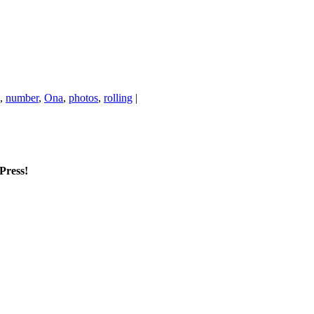
,
number
,
Ona
,
photos
,
rolling
|
mPress!