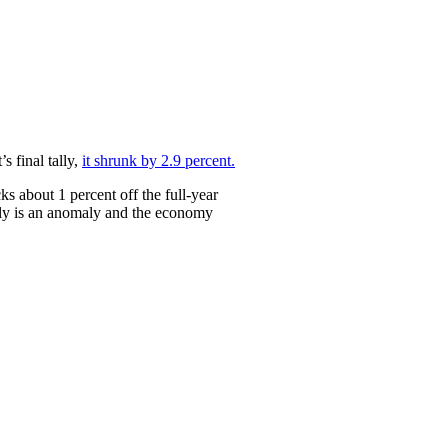
 final tally,
it shrunk by 2.9 percent.
ks about 1 percent off the full-year
eally is an anomaly and the economy