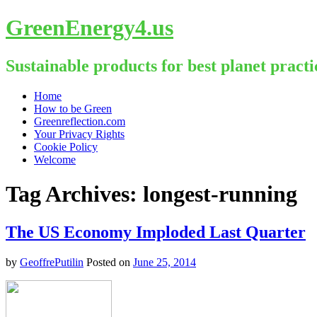
GreenEnergy4.us
Sustainable products for best planet practi
Skip
Home
to
How to be Green
content
Greenreflection.com
Your Privacy Rights
Cookie Policy
Welcome
Tag Archives:
longest-running
The US Economy Imploded Last Quarter
by
GeoffrePutilin
Posted on
June 25, 2014