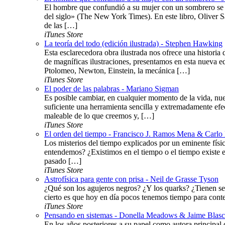
El hombre que confundió a su mujer con un sombrero se c
del siglo» (The New York Times). En este libro, Oliver S
de las […]
iTunes Store
La teoría del todo (edición ilustrada) - Stephen Hawking
Esta esclarecedora obra ilustrada nos ofrece una histor
de magníficas ilustraciones, presentamos en esta nueva ed
Ptolomeo, Newton, Einstein, la mecánica […]
iTunes Store
El poder de las palabras - Mariano Sigman
Es posible cambiar, en cualquier momento de la vida, nue
suficiente una herramienta sencilla y extremadamente efe
maleable de lo que creemos y, […]
iTunes Store
El orden del tiempo - Francisco J. Ramos Mena & Carlo 
Los misterios del tiempo explicados por un eminente fís
entendemos? ¿Existimos en el tiempo o el tiempo existe 
pasado […]
iTunes Store
Astrofísica para gente con prisa - Neil de Grasse Tyson
¿Qué son los agujeros negros? ¿Y los quarks? ¿Tienen se
cierto es que hoy en día pocos tenemos tiempo para conte
iTunes Store
Pensando en sistemas - Donella Meadows & Jaime Blas
En los años posteriores a su papel como autora principal d