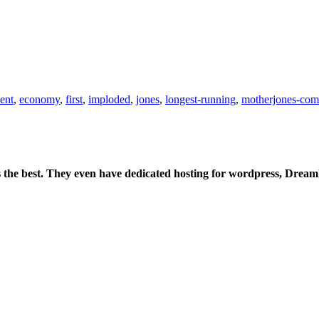
ent
,
economy
,
first
,
imploded
,
jones
,
longest-running
,
motherjones-com
is the best. They even have dedicated hosting for wordpress, Drea