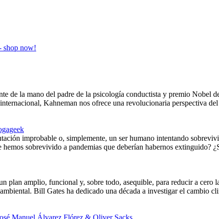
nte de la mano del padre de la psicología conductista y premio Nobel
internacional, Kahneman nos ofrece una revolucionaria perspectiva del 
ogageek
tación improbable o, simplemente, un ser humano intentando sobrevivi
ue hemos sobrevivido a pandemias que deberían habernos extinguido? ¿S
un plan amplio, funcional y, sobre todo, asequible, para reducir a cero 
oambiental. Bill Gates ha dedicado una década a investigar el cambio cl
José Manuel Álvarez Flórez & Oliver Sacks