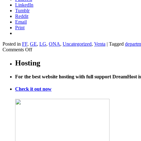
LinkedIn
Tumblr
Reddit
Email
Print
Posted in
FF
,
GE
,
LG
,
ONA
,
Uncategorized
,
Venta
|
Tagged
departm
on
Comments Off
The
US
Hosting
Economy
Imploded
For the best website hosting with full support DreamHost 
Last
Quarter
Check it out now