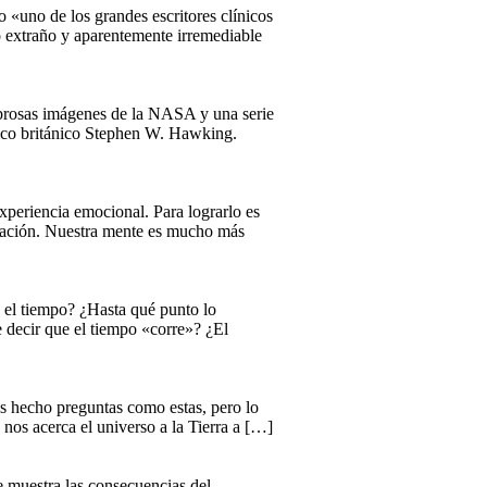
«uno de los grandes escritores clínicos
o extraño y aparentemente irremediable
mbrosas imágenes de la NASA y una serie
físico británico Stephen W. Hawking.
xperiencia emocional. Para lograrlo es
ersación. Nuestra mente es mucho más
 el tiempo? ¿Hasta qué punto lo
 decir que el tiempo «corre»? ¿El
s hecho preguntas como estas, pero lo
nos acerca el universo a la Tierra a […]
ue muestra las consecuencias del