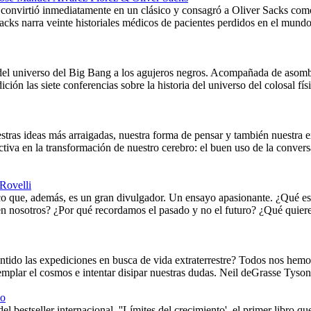
onvirtió inmediatamente en un clásico y consagró a Oliver Sacks como 
acks narra veinte historiales médicos de pacientes perdidos en el mund
ia del universo del Big Bang a los agujeros negros. Acompañada de aso
ición las siete conferencias sobre la historia del universo del colosal 
stras ideas más arraigadas, nuestra forma de pensar y también nuestra e
ctiva en la transformación de nuestro cerebro: el buen uso de la conv
Rovelli
ico que, además, es un gran divulgador. Un ensayo apasionante. ¿Qué es
en nosotros? ¿Por qué recordamos el pasado y no el futuro? ¿Qué quiere
ntido las expediciones en busca de vida extraterrestre? Todos nos hemo
mplar el cosmos e intentar disipar nuestras dudas. Neil deGrasse Tyson 
co
el bestseller internacional, ''Límites del crecimiento', el primer libro q