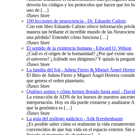
desvela los códigos y los protocolos que hacen que lo
uno de […]
iTunes Store
100 lecciones de neurociencia - Dr. Eduardo Calixto
Con este libro Eduardo Calixto ofrece información privil
manera tan brillante el increíble mundo de las Neurocie
una pérdida? Entender cómo funciona […]
iTunes Store
El sentido de la existencia humana - Edward O. Wilson
¿Cuál es el origen de la humanidad? ¿Por qué existe una 
el universo? ¿Adónde nos dirigimos? Y quizás la pregunta
iTunes Store
La familia del Sol - Julieta Fierro & Miguel Ángel Herre
El libro de Julieta Fierro y Miguel Ángel Herrera consid
que genera el orden planetario.
iTunes Store
Quiénes somos y cómo hemos llegado hasta aquí - Davi
La extracción de ADN de los huesos de nuestros ancestros
interpretación. Hoy en día puede extraerse y analizarse 
que la genómica es […]
iTunes Store
La guía del zoólogo galáctico - Arik Kershenbaum
¿Es posible saber cómo es realmente la vida extraterrestr
convencidos de que hay vida en el espacio exterior. Sin 
llegado el momento de abandonar […]