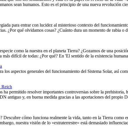
s humanos sean humanos. Esto es el principio de una nueva revoluci
egiada para entrar con lucidez al misterioso contexto del funcionamient
ncias. ¿Por qué olvidamos cosas? ¿Cuánto dura un momento de rabia o d
especie como la nuestra en el planeta Tierra? ¿Gozamos de una posición 
 más difícil de todas: ¿Por qué? En 'El sentido de la existencia humana
ra
era los aspectos generales del funcionamiento del Sistema Solar, así co
d Reich
 ha permitido resolver importantes controversias sobre la prehistoria, 
ADN antiguo y, en buena medida gracias a las aportaciones del propio D
e? Descubre cómo funciona realmente la vida, tanto en la Tierra como en
embargo, nuestra visión de lo «extraterrestre» está demasiado influenci