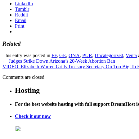
LinkedIn
Tumblr
Reddit
Email
Print
Related
This entry was posted in
FF
,
GE
,
ONA
,
PUR
,
Uncategorized
,
Venta
←
Judges Strike Down Arizona’s 20-Week Abortion Ban
VIDEO: Elizabeth Warren Grills Treasury Secretary On Too Big To 
Comments are closed.
Hosting
For the best website hosting with full support DreamHost 
Check it out now