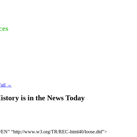
ces
Fail
→
story is in the News Today
N” “http://www.w3.org/TR/REC-html40/loose.dtd”>