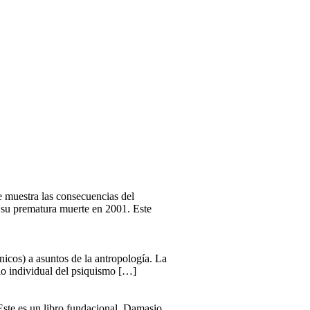
ue muestra las consecuencias del
a su prematura muerte en 2001. Este
ínicos) a asuntos de la antropología. La
llo individual del psiquismo […]
«Este es un libro fundacional. Damasio