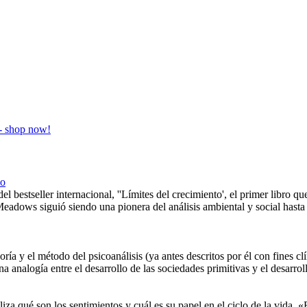
co
el bestseller internacional, ''Límites del crecimiento', el primer libro q
Meadows siguió siendo una pionera del análisis ambiental y social hast
oría y el método del psicoanálisis (ya antes descritos por él con fines cl
na analogía entre el desarrollo de las sociedades primitivas y el desarro
iza qué son los sentimientos y cuál es su papel en el ciclo de la vida. 