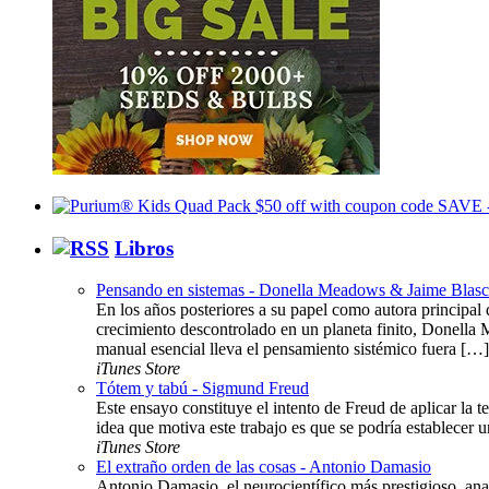
Libros
Pensando en sistemas - Donella Meadows & Jaime Blas
En los años posteriores a su papel como autora principal d
crecimiento descontrolado en un planeta finito, Donella 
manual esencial lleva el pensamiento sistémico fuera […]
iTunes Store
Tótem y tabú - Sigmund Freud
Este ensayo constituye el intento de Freud de aplicar la te
idea que motiva este trabajo es que se podría establecer u
iTunes Store
El extraño orden de las cosas - Antonio Damasio
Antonio Damasio, el neurocientífico más prestigioso, anal