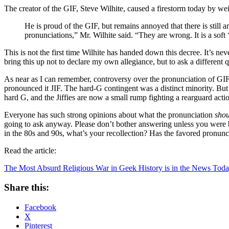
The creator of the GIF, Steve Wilhite, caused a firestorm today by we
He is proud of the GIF, but remains annoyed that there is still
pronunciations,” Mr. Wilhite said. “They are wrong. It is a soft 
This is not the first time Wilhite has handed down this decree. It’s neve
bring this up not to declare my own allegiance, but to ask a different 
As near as I can remember, controversy over the pronunciation of GIF h
pronounced it JIF. The hard-G contingent was a distinct minority. But
hard G, and the Jiffies are now a small rump fighting a rearguard acti
Everyone has such strong opinions about what the pronunciation
shou
going to ask anyway. Please don’t bother answering unless you were 
in the 80s and 90s, what’s your recollection? Has the favored pronun
Read the article:
The Most Absurd Religious War in Geek History is in the News Tod
Share this:
Facebook
X
Pinterest