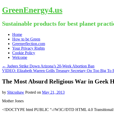
GreenEnergy4.us
Sustainable products for best planet practi
Skip
Home
to
How to be Green
content
Greenreflection.com
Your Privacy Rights
Cookie Policy
Welcome
←
Judges Strike Down Arizona’s 20-Week Abortion Ban
VIDEO: Elizabeth Warren Grills Treasury Secretary On Too Big To 
The Most Absurd Religious War in Geek Hi
by
Shicsshaw
Posted on
May 21, 2013
Mother Jones
<!DOCTYPE html PUBLIC “-//W3C//DTD HTML 4.0 Transitional//E