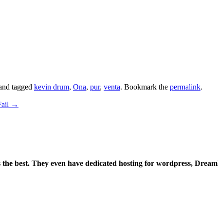
and tagged
kevin drum
,
Ona
,
pur
,
venta
. Bookmark the
permalink
.
Fail
→
is the best. They even have dedicated hosting for wordpress, Drea