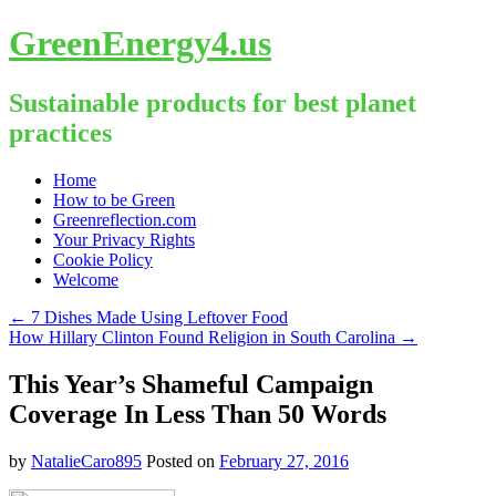
GreenEnergy4.us
Sustainable products for best planet
practices
Skip
Home
to
How to be Green
content
Greenreflection.com
Your Privacy Rights
Cookie Policy
Welcome
←
7 Dishes Made Using Leftover Food
How Hillary Clinton Found Religion in South Carolina
→
This Year’s Shameful Campaign
Coverage In Less Than 50 Words
by
NatalieCaro895
Posted on
February 27, 2016