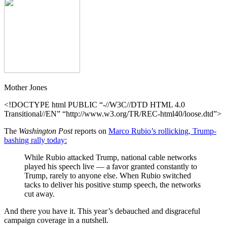
Mother Jones
<!DOCTYPE html PUBLIC “-//W3C//DTD HTML 4.0
Transitional//EN” “http://www.w3.org/TR/REC-html40/loose.dtd”>
The
Washington Post
reports on
Marco Rubio’s rollicking, Trump-
bashing rally today:
While Rubio attacked Trump, national cable networks
played his speech live — a favor granted constantly to
Trump, rarely to anyone else. When Rubio switched
tacks to deliver his positive stump speech, the networks
cut away.
And there you have it. This year’s debauched and disgraceful
campaign coverage in a nutshell.