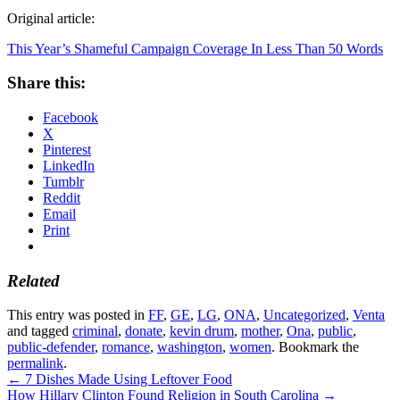
Original article:
This Year’s Shameful Campaign Coverage In Less Than 50 Words
Share this:
Facebook
X
Pinterest
LinkedIn
Tumblr
Reddit
Email
Print
Related
This entry was posted in
FF
,
GE
,
LG
,
ONA
,
Uncategorized
,
Venta
and tagged
criminal
,
donate
,
kevin drum
,
mother
,
Ona
,
public
,
public-defender
,
romance
,
washington
,
women
. Bookmark the
permalink
.
←
7 Dishes Made Using Leftover Food
How Hillary Clinton Found Religion in South Carolina
→