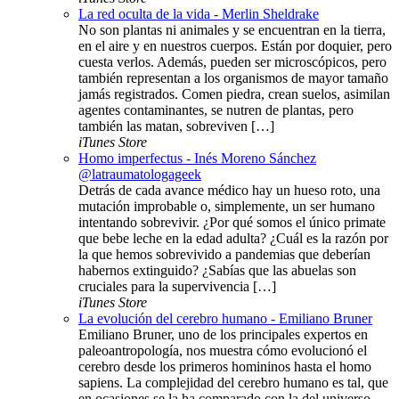
La red oculta de la vida - Merlin Sheldrake
No son plantas ni animales y se encuentran en la tierra,
en el aire y en nuestros cuerpos. Están por doquier, pero
cuesta verlos. Además, pueden ser microscópicos, pero
también representan a los organismos de mayor tamaño
jamás registrados. Comen piedra, crean suelos, asimilan
agentes contaminantes, se nutren de plantas, pero
también las matan, sobreviven […]
iTunes Store
Homo imperfectus - Inés Moreno Sánchez
@latraumatologageek
Detrás de cada avance médico hay un hueso roto, una
mutación improbable o, simplemente, un ser humano
intentando sobrevivir. ¿Por qué somos el único primate
que bebe leche en la edad adulta? ¿Cuál es la razón por
la que hemos sobrevivido a pandemias que deberían
habernos extinguido? ¿Sabías que las abuelas son
cruciales para la supervivencia […]
iTunes Store
La evolución del cerebro humano - Emiliano Bruner
Emiliano Bruner, uno de los principales expertos en
paleoantropología, nos muestra cómo evolucionó el
cerebro desde los primeros homininos hasta el homo
sapiens. La complejidad del cerebro humano es tal, que
en ocasiones se la ha comparado con la del universo