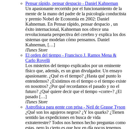
Pensar rápido, pensar despacio - Daniel Kahneman
Un apasionante recorrido por el funcionamiento de la
mente de la mano del padre de la psicología conductista
y premio Nobel de Economía en 2002: Daniel
Kahneman. En Pensar rápido, pensar despacio , un
éxito internacional, Kahneman nos ofrece una
revolucionaria perspectiva del cerebro y explica los dos
sistemas que modelan cómo pensamos. Daniel
Kahneman, […]
iTunes Store
El orden del tiempo - Francisco J. Ramos Mena &
Carlo Rovelli
Los misterios del tiempo explicados por un eminente
físico que, además, es un gran divulgador. Un ensayo
apasionante. ¿Qué es el tiempo? ¿Hasta qué punto lo
entendemos? ¿Existimos en el tiempo o el tiempo existe
en nosotros? ¿Por qué recordamos el pasado y no el
futuro? ¿Qué quiere decir que el tiempo «corre»? ¿El
pasado […]
iTunes Store
Astrofísica para gente con prisa - Neil de Grasse Tyson
¿Qué son los agujeros negros? ¿Y los quarks? ¿Tienen
sentido las expediciones en busca de vida
extraterrestre? Todos nos hemos hecho preguntas como
estas, pero lo cierto es que hoy en día pocos tenemos