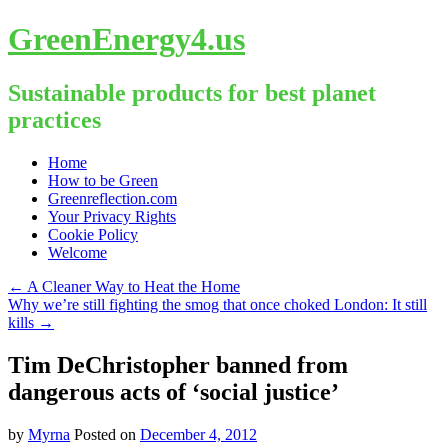
GreenEnergy4.us
Sustainable products for best planet
practices
Skip
Home
to
How to be Green
content
Greenreflection.com
Your Privacy Rights
Cookie Policy
Welcome
←
A Cleaner Way to Heat the Home
Why we’re still fighting the smog that once choked London: It still
kills
→
Tim DeChristopher banned from
dangerous acts of ‘social justice’
by
Myrna
Posted on
December 4, 2012