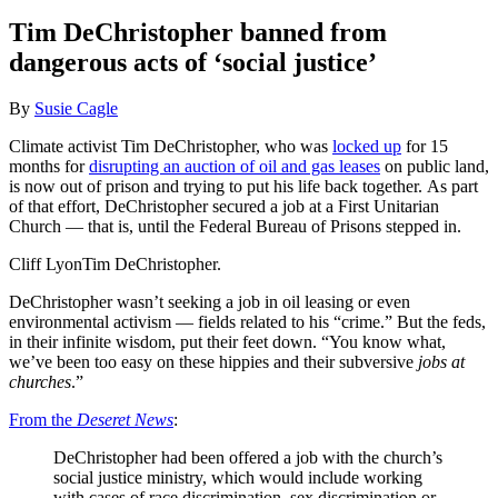
Tim DeChristopher banned from
dangerous acts of ‘social justice’
By
Susie Cagle
Climate activist Tim DeChristopher, who was
locked up
for 15
months for
disrupting an auction of oil and gas leases
on public land,
is now out of prison and trying to put his life back together. As part
of that effort, DeChristopher secured a job at a First Unitarian
Church — that is, until the Federal Bureau of Prisons stepped in.
Cliff LyonTim DeChristopher.
DeChristopher wasn’t seeking a job in oil leasing or even
environmental activism — fields related to his “crime.” But the feds,
in their infinite wisdom, put their feet down. “You know what,
we’ve been too easy on these hippies and their subversive
jobs at
churches
.”
From the
Deseret News
:
DeChristopher had been offered a job with the church’s
social justice ministry, which would include working
with cases of race discrimination, sex discrimination or