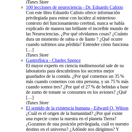
iTunes Store
100 lecciones de neurociencia - Dr. Eduardo Calixto
Con este libro Eduardo Calixto ofrece información
privilegiada para entrar con lucidez al misterioso
contexto del funcionamiento cerebral, nunca se había
explicado de manera tan brillante el increíble mundo de
las Neurociencias. ¿Por qué olvidamos cosas? ¿Cuánto
dura un momento de rabia o de llanto ? ¿Qué ocurre
cuando sufrimos una pérdida? Entender cómo funciona
[…]
iTunes Store
Gastrofísica - Charles Spence
El mayor experto en ciencia multisensorial sale de su
laboratorio para descubrirnos los secretos mejor
guardados de la comida. ¿Por qué comemos un 35 %
más cuando comemos con otra persona, y un 75 % más
cuando somos tres? ¿Por qué el 27 % de bebidas a base
de zumo de tomate se consumen en los aviones? ¿Qué
[…]
iTunes Store
El sentido de la existencia humana - Edward O. Wilson
¿Cuál es el origen de la humanidad? ¿Por qué existe
una especie como la nuestra en el planeta Tierra?
¿Gozamos de una posición privilegiada, cuál es nuestro
destino en el universo? ¿Adónde nos dirigimos? Y