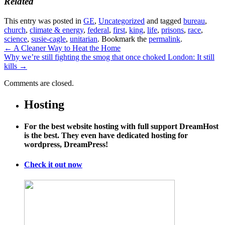
Related
This entry was posted in
GE
,
Uncategorized
and tagged
bureau
,
church
,
climate & energy
,
federal
,
first
,
king
,
life
,
prisons
,
race
,
science
,
susie-cagle
,
unitarian
. Bookmark the
permalink
.
←
A Cleaner Way to Heat the Home
Why we’re still fighting the smog that once choked London: It still
kills
→
Comments are closed.
Hosting
For the best website hosting with full support DreamHost
is the best. They even have dedicated hosting for
wordpress, DreamPress!
Check it out now