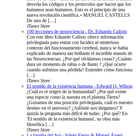
desvela los códigos y los protocolos que hacen que los
humanos sean humanos. Esto es el principio de una
nueva revolución científica.» MANUEL CASTELLS
De uno de […]
iTunes Store
100 lecciones de neurociencia - Dr. Eduardo Calixto
Con este libro Eduardo Calixto ofrece información
privilegiada para entrar con lucidez al misterioso
contexto del funcionamiento cerebral, nunca se había
explicado de manera tan brillante el increíble mundo de
las Neurociencias. ¿Por qué olvidamos cosas? ¿Cuánto
dura un momento de rabia o de llanto ? ¿Qué ocurre
cuando sufrimos una pérdida? Entender cómo funciona
[…]
iTunes Store
El sentido de la existencia humana - Edward O. Wilson
¿Cuál es el origen de la humanidad? ¿Por qué existe
una especie como la nuestra en el planeta Tierra?
¿Gozamos de una posición privilegiada, cuál es nuestro
destino en el universo? ¿Adónde nos dirigimos? Y
quizás la pregunta más difícil de todas: ¿Por qué? En
'El sentido de la existencia humana', su obra más
filosófica […]
iTunes Store
La familia del Sol - Julieta Fierro & Miguel Ángel