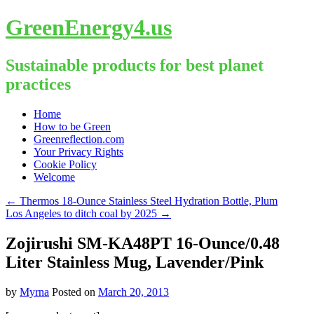
GreenEnergy4.us
Sustainable products for best planet
practices
Skip
Home
to
How to be Green
content
Greenreflection.com
Your Privacy Rights
Cookie Policy
Welcome
←
Thermos 18-Ounce Stainless Steel Hydration Bottle, Plum
Los Angeles to ditch coal by 2025
→
Zojirushi SM-KA48PT 16-Ounce/0.48
Liter Stainless Mug, Lavender/Pink
by
Myrna
Posted on
March 20, 2013