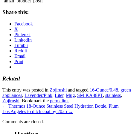
[amzn_product_post]
Share this:
Facebook
X
Pinterest
LinkedIn
Tumblr
Reddit
Email
Print
Related
This entry was posted in
Zojirushi
and tagged
16-Ounce/0.48
,
green
appliances
,
Lavender/Pink
,
Liter
,
Mug
,
SM-KA48PT
,
stainless
,
Zojirushi
. Bookmark the
permalink
.
←
Thermos 18-Ounce Stainless Steel Hydration Bottle, Plum
Los Angeles to ditch coal by 2025
→
Comments are closed.