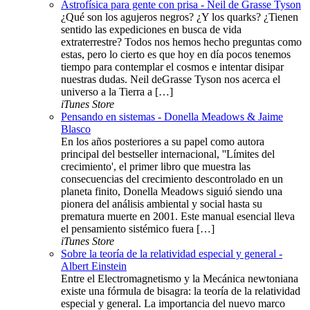
Astrofísica para gente con prisa - Neil de Grasse Tyson
¿Qué son los agujeros negros? ¿Y los quarks? ¿Tienen
sentido las expediciones en busca de vida
extraterrestre? Todos nos hemos hecho preguntas como
estas, pero lo cierto es que hoy en día pocos tenemos
tiempo para contemplar el cosmos e intentar disipar
nuestras dudas. Neil deGrasse Tyson nos acerca el
universo a la Tierra a […]
iTunes Store
Pensando en sistemas - Donella Meadows & Jaime
Blasco
En los años posteriores a su papel como autora
principal del bestseller internacional, ''Límites del
crecimiento', el primer libro que muestra las
consecuencias del crecimiento descontrolado en un
planeta finito, Donella Meadows siguió siendo una
pionera del análisis ambiental y social hasta su
prematura muerte en 2001. Este manual esencial lleva
el pensamiento sistémico fuera […]
iTunes Store
Sobre la teoría de la relatividad especial y general -
Albert Einstein
Entre el Electromagnetismo y la Mecánica newtoniana
existe una fórmula de bisagra: la teoría de la relatividad
especial y general. La importancia del nuevo marco