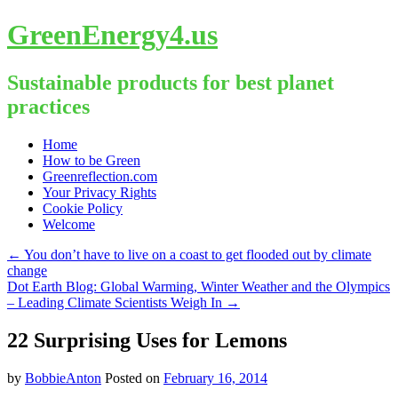
GreenEnergy4.us
Sustainable products for best planet
practices
Skip
Home
to
How to be Green
content
Greenreflection.com
Your Privacy Rights
Cookie Policy
Welcome
←
You don’t have to live on a coast to get flooded out by climate
change
Dot Earth Blog: Global Warming, Winter Weather and the Olympics
– Leading Climate Scientists Weigh In
→
22 Surprising Uses for Lemons
by
BobbieAnton
Posted on
February 16, 2014