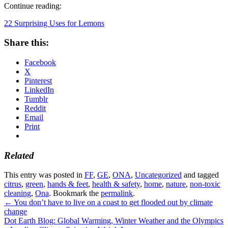
Continue reading:
22 Surprising Uses for Lemons
Share this:
Facebook
X
Pinterest
LinkedIn
Tumblr
Reddit
Email
Print
Related
This entry was posted in
FF
,
GE
,
ONA
,
Uncategorized
and tagged
citrus
,
green
,
hands & feet
,
health & safety
,
home
,
nature
,
non-toxic
cleaning
,
Ona
. Bookmark the
permalink
.
←
You don’t have to live on a coast to get flooded out by climate
change
Dot Earth Blog: Global Warming, Winter Weather and the Olympics