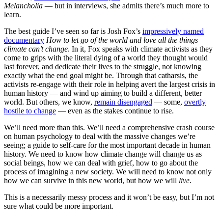
Melancholia
— but in interviews, she admits there’s much more to
learn.
The best guide I’ve seen so far is Josh Fox’s
impressively named
documentary
How to let go of the world and love all the things
climate can’t change
. In it, Fox speaks with climate activists as they
come to grips with the literal dying of a world they thought would
last forever, and dedicate their lives to the struggle, not knowing
exactly what the end goal might be. Through that catharsis, the
activists re-engage with their role in helping avert the largest crisis in
human history — and wind up aiming to build a different, better
world. But others, we know,
remain disengaged
— some,
overtly
hostile to change
— even as the stakes continue to rise.
We’ll need more than this. We’ll need a comprehensive crash course
on human psychology to deal with the massive changes we’re
seeing; a guide to self-care for the most important decade in human
history. We need to know how climate change will change us as
social beings, how we can deal with grief, how to go about the
process of imagining a new society. We will need to know not only
how we can survive in this new world, but how we will
live
.
This is a necessarily messy process and it won’t be easy, but I’m not
sure what could be more important.