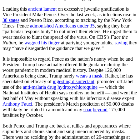
Leading this
ancient lament
on excessive juvenile gratification is
Vice President Mike Pence. Over the last week, as infections rose in
38 states
and Puerto Rico, according to tracking by the New York
Times, Pence
admonished Americans under 35
, saying they bear
“particular responsibility” to not infect their elders. He urged them to
wear masks to blunt the spread of the virus. On CBS’s
Face the
Nation
, he
wagged his finger
at partying younger adults,
saying
they
may “have disregarded the guidance that we gave.”
It is impossible to regard Pence as the nation’s nanny when he and
President Trump have actually offered little guidance during the
worst pandemic in modern medical history. Despite 126,000
Americans being dead, Trump rarely
wears a mask
. Rather, he has
speculated on efficacy of
ingesting disinfectant,
promoted off-label
use of the
anti-malaria drug hydroxychloroquine
— which the
National Institutes of Health says confers no benefit — and went the
last half of May without speaking with his infectious disease expert
Anthony Fauci
. The president’s March prediction of 50,000 deaths
will likely be tripled in a month and may
soar
beyond
175,000
fatalities by October.
Both Pence and Trump are back at rallies and appearances where
supporters and choirs shout and sing unencumbered by masks.
There was no scolding by the administration of 20-somethings at