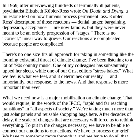
In 1969, after interviewing hundreds of terminally ill patients,
psychiatrist Elisabeth Kübler-Ross wrote
On Death and Dying
, a
milestone text on how humans process permanent loss. Kübler-
Ross’ description of those reactions — denial, anger, bargaining,
depression, acceptance — are now famous, but they were never
meant to be an orderly progression of “stages.” There is no
“correct,” linear way to grieve. Our reactions are complicated
because people are complicated.
There’s no one-size-fits-all approach for taking in something like the
looming existential threat of climate change. I’ve been listening to a
lot of ’90s country music. One of my colleagues has substantially
upped her sleep, while one of our Grist editors “stress bakes.” What
we feel is what we feel, and it determines our reality — and
importantly, our response, to the news. And that response is more
important than ever.
What we need now is a major mobilization on climate change. That
would require, in the words of the IPCC, “rapid and far-reaching
transitions” in “all aspects of society.” We’re taking much more than
just solar panels and reusable shopping bags here. After decades of
delay, the scale of changes that are necessary will force us to rethink
everything. To put in the changes necessary, we have to be able to
connect our emotions to our actions. We have to process our grief.
We have to somehow move through it, and we have to do all that