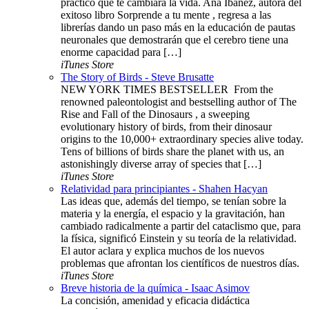
práctico que te cambiará la vida. Ana Ibáñez, autora del
exitoso libro Sorprende a tu mente , regresa a las
librerías dando un paso más en la educación de pautas
neuronales que demostrarán que el cerebro tiene una
enorme capacidad para […]
iTunes Store
The Story of Birds - Steve Brusatte
NEW YORK TIMES BESTSELLER ​​​ From the
renowned paleontologist and bestselling author of The
Rise and Fall of the Dinosaurs , a sweeping
evolutionary history of birds, from their dinosaur
origins to the 10,000+ extraordinary species alive today.
Tens of billions of birds share the planet with us, an
astonishingly diverse array of species that […]
iTunes Store
Relatividad para principiantes - Shahen Hacyan
Las ideas que, además del tiempo, se tenían sobre la
materia y la energía, el espacio y la gravitación, han
cambiado radicalmente a partir del cataclismo que, para
la física, significó Einstein y su teoría de la relatividad.
El autor aclara y explica muchos de los nuevos
problemas que afrontan los científicos de nuestros días.
iTunes Store
Breve historia de la química - Isaac Asimov
La concisión, amenidad y eficacia didáctica