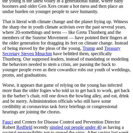
the young is the latest volley in a generational battle, where baby
boomers and older Gen Xers create a hot mess and then place an
undue burden on younger people to save humanity.
That is literal with climate change and the planet frying up. Witness
the sharp rise in youth climate activism over the past several years,
where 20-somethings and teens — like Greta Thunberg and the
members of the Sunrise Movement — have pointed their fingers at
the older generation for dragging its feet on climate change. Instead
of being moved by the pleas of the young,
Trump
and
Treasury
Secretary Steven Mnuchin
have belittled them, specifically
Thunberg. Our supposed leaders, instead of mandating or modeling
the behaviors needed to stem a crisis, are passing the buck to
younger people even as their cowardice robs our youth of weddings,
proms, and graduations.
Worse, it appears that game of relying on the young has infected
more than the older fogies who told us to get back to work, get back
in the barber’s chair, roll one down the bowling alley, and eat, drink
and be merry. Administration officials who still have some
credibility at coronavirus task force briefings or congressional
hearings are joining the chorus.
Fauci
and Centers for Disease Control and Prevention Director
Robert
Redfield
recently
singled out people under 40
as having a
societal responsibility not to spread the virus. After saying last week