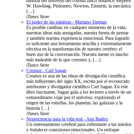
historia del universo del colosal físico británico Stephen
W. Hawking. Ptolomeo, Newton, Einstein, la mecánica
[…]
iTunes Store
El poder de las palabras - Mariano Sigman
Es posible cambiar, en cualquier momento de la vida,
nuestras ideas más arraigadas, nuestra forma de pensar
y también nuestra experiencia emocional. Para lograrlo
es suficiente una herramienta sencilla y extremadamente
efectiva en la transformación de nuestro cerebro: el
buen uso de la conversación. Nuestra mente es mucho
más maleable de lo que creemos y, […]
iTunes Store
Cosmos - Carl Sagan
Cosmos es una de las obras de divulgación científica
más influyentes del siglo XX, escrita por el reconocido
astrónomo y divulgador científico Carl Sagan. En este
libro fascinante, Sagan guía a los lectores a través de un
extraordinario viaje por el universo, explorando el
origen de las estrellas, los planetas, las galaxias y la
historia […]
iTunes Store
Neurociencia para la vida real - Ana Ibañez
Un entrenamiento cerebral para enfrentarte a tus miedos
y fortalecer conexiones emocionales. Un enfoque