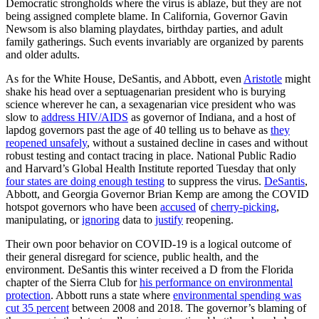
Democratic strongholds where the virus is ablaze, but they are not
being assigned complete blame. In California, Governor Gavin
Newsom is also blaming playdates, birthday parties, and adult
family gatherings. Such events invariably are organized by parents
and older adults.
As for the White House, DeSantis, and Abbott, even
Aristotle
might
shake his head over a septuagenarian president who is burying
science wherever he can, a sexagenarian vice president who was
slow to
address HIV/AIDS
as governor of Indiana, and a host of
lapdog governors past the age of 40 telling us to behave as
they
reopened unsafely
, without a sustained decline in cases and without
robust testing and contact tracing in place. National Public Radio
and Harvard’s Global Health Institute reported Tuesday that only
four states are doing enough testing
to suppress the virus.
DeSantis
,
Abbott, and Georgia Governor Brian Kemp are among the COVID
hotspot governors who have been
accused
of
cherry-picking
,
manipulating, or
ignoring
data to
justify
reopening.
Their own poor behavior on COVID-19 is a logical outcome of
their general disregard for science, public health, and the
environment. DeSantis this winter received a D from the Florida
chapter of the Sierra Club for
his performance on environmental
protection
. Abbott runs a state where
environmental spending was
cut 35 percent
between 2008 and 2018. The governor’s blaming of