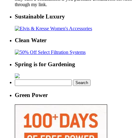
grief,
through my link.
you’re
not
Sustainable Luxury
alone
Clean Water
Spring is for Gardening
Search
for:
Green Power