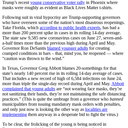
Trump’s recent
young conservative voter rally
in Phoenix where
masks were roughly as evident as Black Lives Matter t-shirts.
Following suit in viral hypocrisy are Trump-supporting governors
who have overseen some of the nation’s most disastrous reopenings.
Take Florida, which
according to public health experts
, has had a
more than 200 percent spike in cases in its rolling 14-day average.
The state saw 9,585 new coronavirus cases on June 27, seven-and-
a-half times more than the previous high during April and May.
Governor Ron DeSantis
blamed younger adults
for creating
cramped conditions in bars – that, mind you, he reopened — where
“caution was thrown to the wind.”
In Texas, Governor Greg Abbott blames 20-somethings for that
state’s nearly 140 percent rise in its rolling 14-day average of cases.
That includes a new record of high of 6,584 infections on June 24,
more than triple the single-day record during April and May.
Abbott
complained that young adults
are “not wearing face masks, they’re
not sanitizing their hands, they’re not maintaining the safe distancing
practices.” (This is quite the umbrage from a governor who
banned
municipalities from issuing mandatory mask orders with penalties,
and only just now is looking the other way as
localities are
implementing
them anyway in a desperate bid to fight the virus.)
To be clear, the frolicking of the young is being noticed in