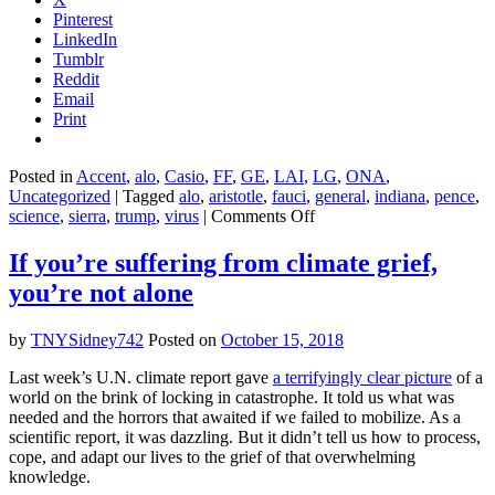
Pinterest
LinkedIn
Tumblr
Reddit
Email
Print
Posted in
Accent
,
alo
,
Casio
,
FF
,
GE
,
LAI
,
LG
,
ONA
,
Uncategorized
|
Tagged
alo
,
aristotle
,
fauci
,
general
,
indiana
,
pence
,
on
science
,
sierra
,
trump
,
virus
|
Comments Off
Republican
lawmakers’
If you’re suffering from climate grief,
familiar
you’re not alone
blame
game
hangs
by
TNYSidney742
Posted on
October 15, 2018
COVID’s
spread
Last week’s U.N. climate report gave
a terrifyingly clear picture
of a
on
world on the brink of locking in catastrophe. It told us what was
young
needed and the horrors that awaited if we failed to mobilize. As a
people
scientific report, it was dazzling. But it didn’t tell us how to process,
cope, and adapt our lives to the grief of that overwhelming
knowledge.