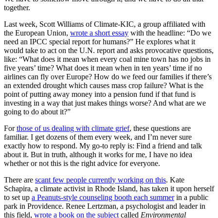
together.
Last week, Scott Williams of Climate-KIC, a group affiliated with
the European Union,
wrote a short essay
with the headline: “Do we
need an IPCC special report for humans?” He explores what it
would take to act on the U.N. report and asks provocative questions,
like: “What does it mean when every coal mine town has no jobs in
five years’ time? What does it mean when in ten years’ time if no
airlines can fly over Europe? How do we feed our families if there’s
an extended drought which causes mass crop failure? What is the
point of putting away money into a pension fund if that fund is
investing in a way that just makes things worse? And what are we
going to do about it?”
For
those of us dealing with climate grief
, these questions are
familiar. I get dozens of them every week, and I’m never sure
exactly how to respond. My go-to reply is: Find a friend and talk
about it. But in truth, although it works for me, I have no idea
whether or not this is the right advice for everyone.
There are
scant few people currently working on this
. Kate
Schapira, a climate activist in Rhode Island, has taken it upon herself
to set up
a Peanuts-style counseling booth each summer
in a public
park in Providence. Renee Lertzman, a psychologist and leader in
this field,
wrote a book on the subject
called
Environmental