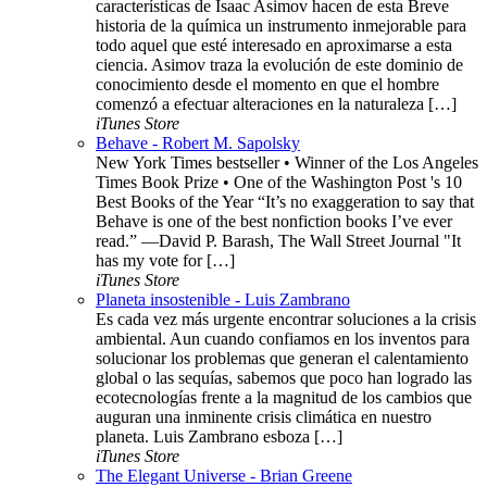
características de Isaac Asimov hacen de esta Breve
historia de la química un instrumento inmejorable para
todo aquel que esté interesado en aproximarse a esta
ciencia. Asimov traza la evolución de este dominio de
conocimiento desde el momento en que el hombre
comenzó a efectuar alteraciones en la naturaleza […]
iTunes Store
Behave - Robert M. Sapolsky
New York Times bestseller • Winner of the Los Angeles
Times Book Prize • One of the Washington Post 's 10
Best Books of the Year “It’s no exaggeration to say that
Behave is one of the best nonfiction books I’ve ever
read.” —David P. Barash, The Wall Street Journal "It
has my vote for […]
iTunes Store
Planeta insostenible - Luis Zambrano
Es cada vez más urgente encontrar soluciones a la crisis
ambiental. Aun cuando confiamos en los inventos para
solucionar los problemas que generan el calentamiento
global o las sequías, sabemos que poco han logrado las
ecotecnologías frente a la magnitud de los cambios que
auguran una inminente crisis climática en nuestro
planeta. Luis Zambrano esboza […]
iTunes Store
The Elegant Universe - Brian Greene