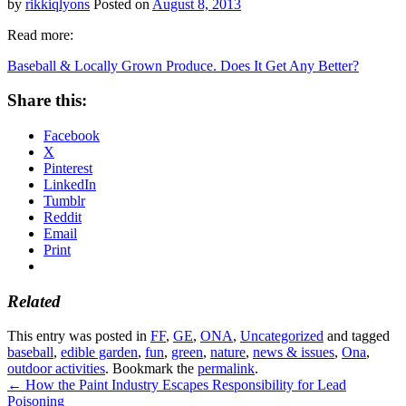
by
rikkiqlyons
Posted on
August 8, 2013
Read more:
Baseball & Locally Grown Produce. Does It Get Any Better?
Share this:
Facebook
X
Pinterest
LinkedIn
Tumblr
Reddit
Email
Print
Related
This entry was posted in
FF
,
GE
,
ONA
,
Uncategorized
and tagged
baseball
,
edible garden
,
fun
,
green
,
nature
,
news & issues
,
Ona
,
outdoor activities
. Bookmark the
permalink
.
←
How the Paint Industry Escapes Responsibility for Lead
Poisoning