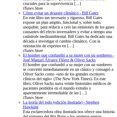
cruciales para la supervivencia […]
iTunes Store
Cómo evitar un desastre climático - Bill Gates
En este libro tan necesario y riguroso, Bill Gates
expone un plan amplio, funcional y, sobre todo,
asequible, para reducir a cero las emisiones de los gases
causantes del efecto invernadero y evitar a tiempo una
catástrofe medioambiental. Bill Gates ha dedicado una
década a investigar el cambio climático. Con la
orientación de expertos en […]
iTunes Store
El hombre que confundió a su mujer con un sombrero -
José Manuel Álvarez Flórez & Oliver Sacks
El hombre que confundió a su mujer con un sombrero
se convirtió inmediatamente en un clásico y consagró a
Oliver Sacks como «uno de los grandes escritores
clínicos del siglo» (The New York Times). En este
libro, Oliver Sacks narra veinte historiales médicos de
pacientes perdidos en el mundo extraño y
aparentemente irremediable de las […]
iTunes Store
La teoría del todo (edición ilustrada) - Stephen
Hawking
Esta esclarecedora obra ilustrada nos ofrece una historia
del universo del Big Bang a los agujeros negros.