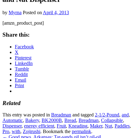
by
Myrna
Posted on
April 4, 2013
[amzn_product_post]
Share this:
Facebook
X
Pinterest
LinkedIn
Tumblr
Reddit
Email
Print
Related
This entry was posted in
Breadman
and tagged
2-1/2-Pound
,
and
,
Automatic
,
Bakery
,
BK2000B
,
Bread
,
Breadman
,
Collapsible
,
Dispenser
,
energy efficient
,
Fruit
,
Kneading
,
Maker
,
Nut
,
Paddles
,
Pro
,
with
,
Zojirushi
. Bookmark the
permalink
.
←
Good news, Arkansas: Tar-sands oil isn’t oil-oil