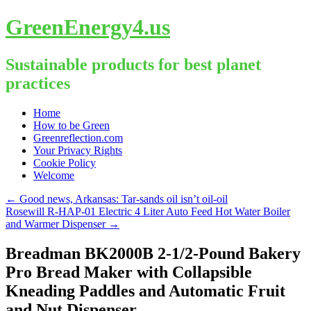
GreenEnergy4.us
Sustainable products for best planet
practices
Skip
Home
to
How to be Green
content
Greenreflection.com
Your Privacy Rights
Cookie Policy
Welcome
←
Good news, Arkansas: Tar-sands oil isn’t oil-oil
Rosewill R-HAP-01 Electric 4 Liter Auto Feed Hot Water Boiler
and Warmer Dispenser
→
Breadman BK2000B 2-1/2-Pound Bakery
Pro Bread Maker with Collapsible
Kneading Paddles and Automatic Fruit
and Nut Dispenser