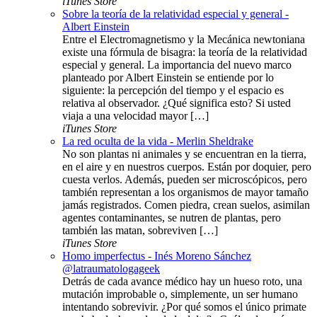
iTunes Store
Sobre la teoría de la relatividad especial y general -
Albert Einstein
Entre el Electromagnetismo y la Mecánica newtoniana
existe una fórmula de bisagra: la teoría de la relatividad
especial y general. La importancia del nuevo marco
planteado por Albert Einstein se entiende por lo
siguiente: la percepción del tiempo y el espacio es
relativa al observador. ¿Qué significa esto? Si usted
viaja a una velocidad mayor […]
iTunes Store
La red oculta de la vida - Merlin Sheldrake
No son plantas ni animales y se encuentran en la tierra,
en el aire y en nuestros cuerpos. Están por doquier, pero
cuesta verlos. Además, pueden ser microscópicos, pero
también representan a los organismos de mayor tamaño
jamás registrados. Comen piedra, crean suelos, asimilan
agentes contaminantes, se nutren de plantas, pero
también las matan, sobreviven […]
iTunes Store
Homo imperfectus - Inés Moreno Sánchez
@latraumatologageek
Detrás de cada avance médico hay un hueso roto, una
mutación improbable o, simplemente, un ser humano
intentando sobrevivir. ¿Por qué somos el único primate