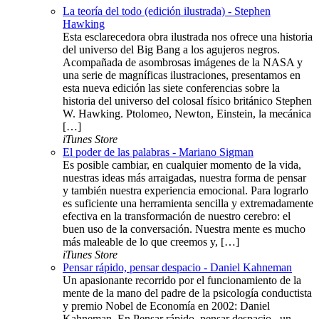
La teoría del todo (edición ilustrada) - Stephen
Hawking
Esta esclarecedora obra ilustrada nos ofrece una historia
del universo del Big Bang a los agujeros negros.
Acompañada de asombrosas imágenes de la NASA y
una serie de magníficas ilustraciones, presentamos en
esta nueva edición las siete conferencias sobre la
historia del universo del colosal físico británico Stephen
W. Hawking. Ptolomeo, Newton, Einstein, la mecánica
[…]
iTunes Store
El poder de las palabras - Mariano Sigman
Es posible cambiar, en cualquier momento de la vida,
nuestras ideas más arraigadas, nuestra forma de pensar
y también nuestra experiencia emocional. Para lograrlo
es suficiente una herramienta sencilla y extremadamente
efectiva en la transformación de nuestro cerebro: el
buen uso de la conversación. Nuestra mente es mucho
más maleable de lo que creemos y, […]
iTunes Store
Pensar rápido, pensar despacio - Daniel Kahneman
Un apasionante recorrido por el funcionamiento de la
mente de la mano del padre de la psicología conductista
y premio Nobel de Economía en 2002: Daniel
Kahneman. En Pensar rápido, pensar despacio , un