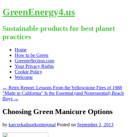
GreenEnergy4.us
Sustainable products for best planet
practices
Skip
Home
to
How to be Green
content
Greenreflection.com
Your Privacy Rights
Cookie Policy
Welcome
←
Retro Report: Lessons From the Yellowstone Fires of 1988
"Made in California" Is the Essential (and Nonessential) Beach
Boys
→
Choosing Green Manicure Options
by
karczekalisoekomisjonal
Posted on
September 2, 2013