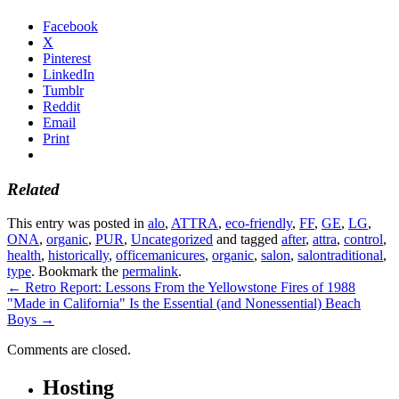
Facebook
X
Pinterest
LinkedIn
Tumblr
Reddit
Email
Print
Related
This entry was posted in
alo
,
ATTRA
,
eco-friendly
,
FF
,
GE
,
LG
,
ONA
,
organic
,
PUR
,
Uncategorized
and tagged
after
,
attra
,
control
,
health
,
historically
,
officemanicures
,
organic
,
salon
,
salontraditional
,
type
. Bookmark the
permalink
.
←
Retro Report: Lessons From the Yellowstone Fires of 1988
"Made in California" Is the Essential (and Nonessential) Beach
Boys
→
Comments are closed.
Hosting