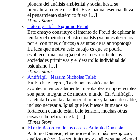
pionera del análisis ambiental y social hasta su
prematura muerte en 2001. Este manual esencial lleva
el pensamiento sistémico fuera […]
iTunes Store
Tótem y tabú - Sigmund Freud
Este ensayo constituye el intento de Freud de aplicar la
teoría y el método del psicoanálisis (ya antes descritos
por él con fines clínicos) a asuntos de la antropología.
La idea que motiva este trabajo es que se podría
establecer una analogía entre el desarrollo de las
sociedades primitivas y el desarrollo individual del
psiquismo […]
iTunes Store
Antifrágil - Nassim Nicholas Taleb
En El cisne negro , Taleb nos mostró que los
acontecimientos altamente improbables e impredecibles
son parte integrante de nuestro mundo. En Antifrágil ,
Taleb da la vuelta a la incertidumbre y la hace deseable,
incluso necesaria. Igual que los huesos humanos se
fortalecen cuando están bajo tensión, muchas otras
cosas se benefician de la […]
iTunes Store
El extraño orden de las cosas - Antonio Damasio
Antonio Damasio, el neurocientífico más prestigioso,
analiza qué son los sentimientos y cuál es su papel en el