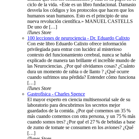
ciclo de la vida. «Este es un libro fundacional. Damasio
desvela los códigos y los protocolos que hacen que los
humanos sean humanos. Esto es el principio de una
nueva revolución científica.» MANUEL CASTELLS
De uno de […]
iTunes Store
100 lecciones de neurociencia - Dr. Eduardo Calixto
Con este libro Eduardo Calixto ofrece información
privilegiada para entrar con lucidez al misterioso
contexto del funcionamiento cerebral, nunca se había
explicado de manera tan brillante el increíble mundo de
las Neurociencias. ¿Por qué olvidamos cosas? ¿Cuánto
dura un momento de rabia o de llanto ? ¿Qué ocurre
cuando sufrimos una pérdida? Entender cómo funciona
[…]
iTunes Store
Gastrofísica - Charles Spence
El mayor experto en ciencia multisensorial sale de su
laboratorio para descubrirnos los secretos mejor
guardados de la comida. ¿Por qué comemos un 35 %
más cuando comemos con otra persona, y un 75 % más
cuando somos tres? ¿Por qué el 27 % de bebidas a base
de zumo de tomate se consumen en los aviones? ¿Qué
[…]
iTunes Store