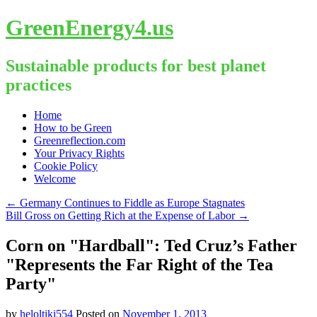
GreenEnergy4.us
Sustainable products for best planet
practices
Skip
Home
to
How to be Green
content
Greenreflection.com
Your Privacy Rights
Cookie Policy
Welcome
←
Germany Continues to Fiddle as Europe Stagnates
Bill Gross on Getting Rich at the Expense of Labor
→
Corn on "Hardball": Ted Cruz’s Father
"Represents the Far Right of the Tea
Party"
by
heloltiki554
Posted on
November 1, 2013