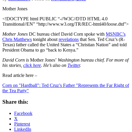
Mother Jones
<!DOCTYPE html PUBLIC “-//W3C//DTD HTML 4.0
Transitional//EN” “http://www.w3.org/TR/REC-html40/loose.dtd”>
Mother Jones
DC bureau chief David Corn spoke with
MSNBC’s
Chris Matthews
tonight about
revelations
that Sen. Ted Cruz’s (R-
Texas) father called the United States a “Christian Nation” and told
President Obama to go “back to Kenya.”
David Corn is
Mother Jones’
Washington bureau chief. For more of
his stories,
click here
. He’s also on
Twitter
.
Read article here –
Corn on "Hardball": Ted Cruz’s Father "Represents the Far Right of
the Tea Party"
Share this:
Facebook
X
Pinterest
LinkedIn