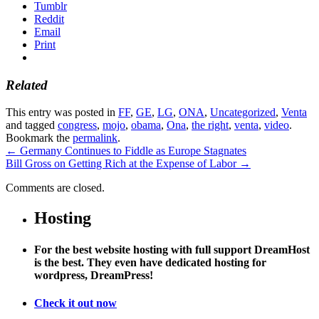
Tumblr
Reddit
Email
Print
Related
This entry was posted in
FF
,
GE
,
LG
,
ONA
,
Uncategorized
,
Venta
and tagged
congress
,
mojo
,
obama
,
Ona
,
the right
,
venta
,
video
.
Bookmark the
permalink
.
←
Germany Continues to Fiddle as Europe Stagnates
Bill Gross on Getting Rich at the Expense of Labor
→
Comments are closed.
Hosting
For the best website hosting with full support DreamHost
is the best. They even have dedicated hosting for
wordpress, DreamPress!
Check it out now