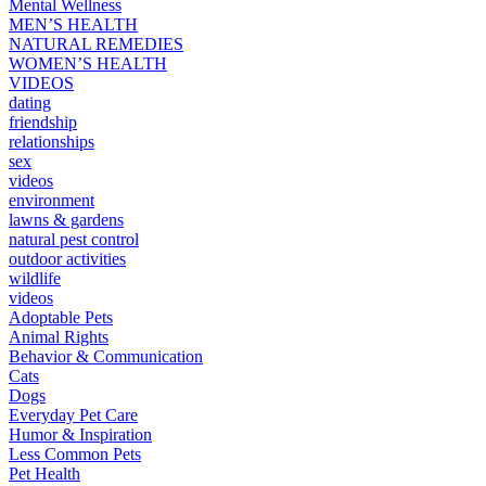
Mental Wellness
MEN’S HEALTH
NATURAL REMEDIES
WOMEN’S HEALTH
VIDEOS
dating
friendship
relationships
sex
videos
environment
lawns & gardens
natural pest control
outdoor activities
wildlife
videos
Adoptable Pets
Animal Rights
Behavior & Communication
Cats
Dogs
Everyday Pet Care
Humor & Inspiration
Less Common Pets
Pet Health