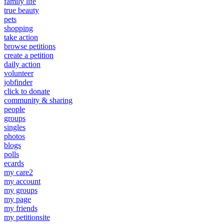
family life
true beauty
pets
shopping
take action
browse petitions
create a petition
daily action
volunteer
jobfinder
click to donate
community & sharing
people
groups
singles
photos
blogs
polls
ecards
my care2
my account
my groups
my page
my friends
my petitionsite