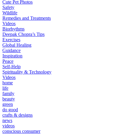
Cute Pet Photos
Safety
Wildlife
Remedies and Treatments
Videos
Biorhythms
Deepak Chopra’s Tips
Exercises
Global Healing
Guidance
Inspiration
Peace
Self-Help
Spirituality & Technology
Videos
home
life
family
beauty
green
do good
crafts & designs
news
videos
conscious consumer