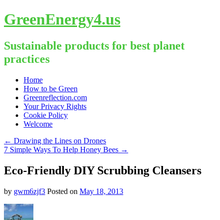
GreenEnergy4.us
Sustainable products for best planet
practices
Skip
Home
to
How to be Green
content
Greenreflection.com
Your Privacy Rights
Cookie Policy
Welcome
←
Drawing the Lines on Drones
7 Simple Ways To Help Honey Bees
→
Eco-Friendly DIY Scrubbing Cleansers
by
gwm6zjf3
Posted on
May 18, 2013