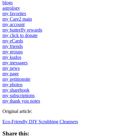
blogs
astrology
my favorites
my Care2 main
my account
my butterfly rewards
my click to donate
my eCards
my friends
my groups
my kudos
my messages
my news
my page
my petitionsite
my photos
my sharebook
my subscriptions
my thank you notes
Original article:
Eco-Friendly DIY Scrubbing Cleansers
Share this: