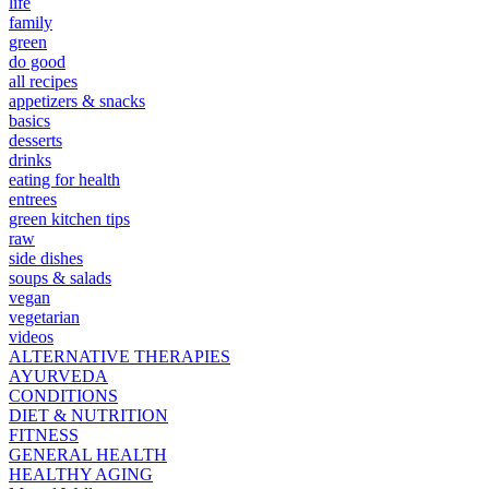
life
family
green
do good
all recipes
appetizers & snacks
basics
desserts
drinks
eating for health
entrees
green kitchen tips
raw
side dishes
soups & salads
vegan
vegetarian
videos
ALTERNATIVE THERAPIES
AYURVEDA
CONDITIONS
DIET & NUTRITION
FITNESS
GENERAL HEALTH
HEALTHY AGING