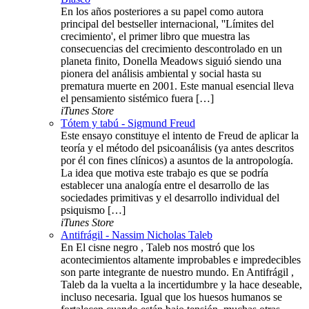
En los años posteriores a su papel como autora
principal del bestseller internacional, ''Límites del
crecimiento', el primer libro que muestra las
consecuencias del crecimiento descontrolado en un
planeta finito, Donella Meadows siguió siendo una
pionera del análisis ambiental y social hasta su
prematura muerte en 2001. Este manual esencial lleva
el pensamiento sistémico fuera […]
iTunes Store
Tótem y tabú - Sigmund Freud
Este ensayo constituye el intento de Freud de aplicar la
teoría y el método del psicoanálisis (ya antes descritos
por él con fines clínicos) a asuntos de la antropología.
La idea que motiva este trabajo es que se podría
establecer una analogía entre el desarrollo de las
sociedades primitivas y el desarrollo individual del
psiquismo […]
iTunes Store
Antifrágil - Nassim Nicholas Taleb
En El cisne negro , Taleb nos mostró que los
acontecimientos altamente improbables e impredecibles
son parte integrante de nuestro mundo. En Antifrágil ,
Taleb da la vuelta a la incertidumbre y la hace deseable,
incluso necesaria. Igual que los huesos humanos se