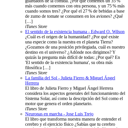
guardados de la comida. ¿Por qué comemos un 35 %
más cuando comemos con otra persona, y un 75 % más
cuando somos tres? ¿Por qué el 27 % de bebidas a base
de zumo de tomate se consumen en los aviones? ¿Qué
[…]
iTunes Store
El sentido de la existencia humana - Edward O. Wilson
¿Cuál es el origen de la humanidad? ¿Por qué existe
una especie como la nuestra en el planeta Tierra?
¿Gozamos de una posición privilegiada, cuál es nuestro
destino en el universo? ¿Adónde nos dirigimos? Y
quizás la pregunta más difícil de todas: ¿Por qué? En
'El sentido de la existencia humana', su obra más
filosófica […]
iTunes Store
La familia del Sol - Julieta Fierro & Miguel Ángel
Herrera
El libro de Julieta Fierro y Miguel Ángel Herrera
considera los aspectos generales del funcionamiento del
Sistema Solar, así como la descripción del Sol como el
motor que genera el orden planetario.
iTunes Store
Neuronas en marcha - Jose Luis Trejo
El libro que transforma nuestra manera de entender el
cerebro y el ejercicio físico ¿Sabías que tu cerebro