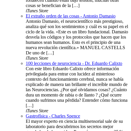
fortalecen cuando están bajo tensión, muchas otras
cosas se benefician de la […]
iTunes Store
El extraño orden de las cosas - Antonio Damasio
Antonio Damasio, el neurocientífico más prestigioso,
analiza qué son los sentimientos y cuál es su papel en el
ciclo de la vida. «Este es un libro fundacional. Damasio
desvela los códigos y los protocolos que hacen que los
humanos sean humanos. Esto es el principio de una
nueva revolución científica.» MANUEL CASTELLS
De uno de […]
iTunes Store
100 lecciones de neurociencia - Dr. Eduardo Calixto
Con este libro Eduardo Calixto ofrece información
privilegiada para entrar con lucidez al misterioso
contexto del funcionamiento cerebral, nunca se había
explicado de manera tan brillante el increíble mundo de
las Neurociencias. ¿Por qué olvidamos cosas? ¿Cuánto
dura un momento de rabia o de llanto ? ¿Qué ocurre
cuando sufrimos una pérdida? Entender cómo funciona
[…]
iTunes Store
Gastrofísica - Charles Spence
El mayor experto en ciencia multisensorial sale de su
laboratorio para descubrirnos los secretos mejor