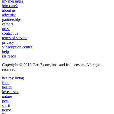
my messages
join care2
about us
advertise
partnerships
careers
press
contact us
terms of service
privacy
subscription center
help
rss feeds
Copyright © 2013 Care2.com, inc. and its licensors. All rights
reserved
healthy living
food
health
love + sex
nature
pets
spirit
home