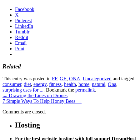
Facebook
X
Pinterest
LinkedIn
Tumblr
Reddit
Email
Print
Related
This entry was posted in
FF
,
GE
,
ONA
,
Uncategorized
and tagged
consumer
,
diet
,
energy
,
fitness
,
health
,
home
,
natural
,
Ona
,
surprising uses for ...
. Bookmark the
permalink
.
←
Drawing the Lines on Drones
7 Simple Ways To Help Honey Bees
→
Comments are closed.
Hosting
For the best website hosting with full support DreamHost