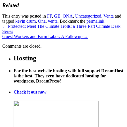
Related
This entry was posted in
FF
,
GE
,
ONA
,
Uncategorized
,
Venta
and
tagged
kevin drum
,
Ona
,
venta
. Bookmark the
permalink
.
←
Protected: Meet The Climate Trolls: a Three-Part Climate Desk
Series
Guest Workers and Farm Labor: A Followup
→
Comments are closed.
Hosting
For the best website hosting with full support DreamHost
is the best. They even have dedicated hosting for
wordpress, DreamPress!
Check it out now