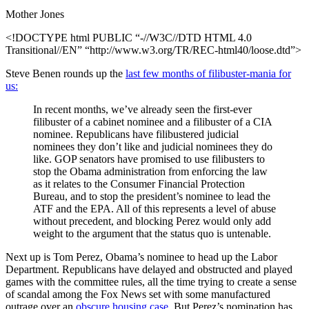
Mother Jones
<!DOCTYPE html PUBLIC “-//W3C//DTD HTML 4.0
Transitional//EN” “http://www.w3.org/TR/REC-html40/loose.dtd”>
Steve Benen rounds up the
last few months of filibuster-mania for
us:
In recent months, we’ve already seen the first-ever
filibuster of a cabinet nominee and a filibuster of a CIA
nominee. Republicans have filibustered judicial
nominees they don’t like and judicial nominees they do
like. GOP senators have promised to use filibusters to
stop the Obama administration from enforcing the law
as it relates to the Consumer Financial Protection
Bureau, and to stop the president’s nominee to lead the
ATF and the EPA. All of this represents a level of abuse
without precedent, and blocking Perez would only add
weight to the argument that the status quo is untenable.
Next up is Tom Perez, Obama’s nominee to head up the Labor
Department. Republicans have delayed and obstructed and played
games with the committee rules, all the time trying to create a sense
of scandal among the Fox News set with some manufactured
outrage over an
obscure housing case.
But Perez’s nomination has