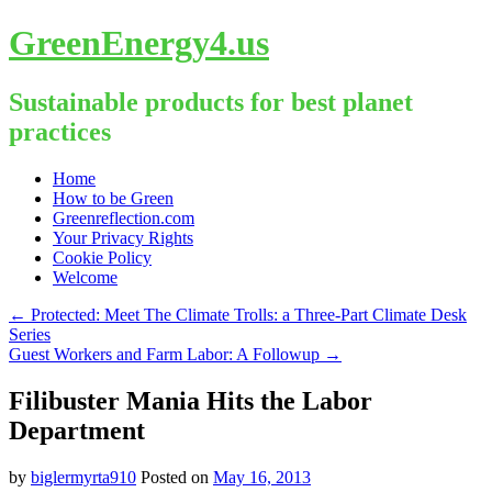
GreenEnergy4.us
Sustainable products for best planet
practices
Skip
Home
to
How to be Green
content
Greenreflection.com
Your Privacy Rights
Cookie Policy
Welcome
←
Protected: Meet The Climate Trolls: a Three-Part Climate Desk
Series
Guest Workers and Farm Labor: A Followup
→
Filibuster Mania Hits the Labor
Department
by
biglermyrta910
Posted on
May 16, 2013