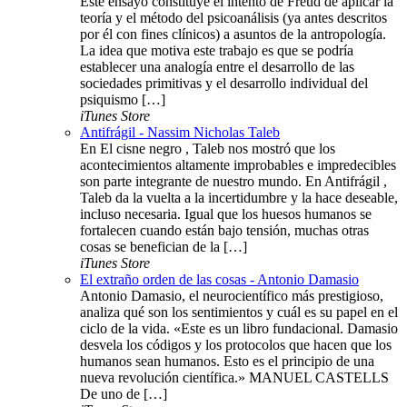
Este ensayo constituye el intento de Freud de aplicar la
teoría y el método del psicoanálisis (ya antes descritos
por él con fines clínicos) a asuntos de la antropología.
La idea que motiva este trabajo es que se podría
establecer una analogía entre el desarrollo de las
sociedades primitivas y el desarrollo individual del
psiquismo […]
iTunes Store
Antifrágil - Nassim Nicholas Taleb
En El cisne negro , Taleb nos mostró que los
acontecimientos altamente improbables e impredecibles
son parte integrante de nuestro mundo. En Antifrágil ,
Taleb da la vuelta a la incertidumbre y la hace deseable,
incluso necesaria. Igual que los huesos humanos se
fortalecen cuando están bajo tensión, muchas otras
cosas se benefician de la […]
iTunes Store
El extraño orden de las cosas - Antonio Damasio
Antonio Damasio, el neurocientífico más prestigioso,
analiza qué son los sentimientos y cuál es su papel en el
ciclo de la vida. «Este es un libro fundacional. Damasio
desvela los códigos y los protocolos que hacen que los
humanos sean humanos. Esto es el principio de una
nueva revolución científica.» MANUEL CASTELLS
De uno de […]