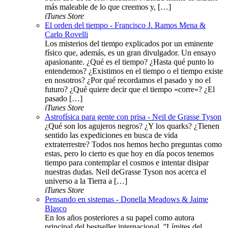
más maleable de lo que creemos y, […]
iTunes Store
El orden del tiempo - Francisco J. Ramos Mena &
Carlo Rovelli
Los misterios del tiempo explicados por un eminente
físico que, además, es un gran divulgador. Un ensayo
apasionante. ¿Qué es el tiempo? ¿Hasta qué punto lo
entendemos? ¿Existimos en el tiempo o el tiempo existe
en nosotros? ¿Por qué recordamos el pasado y no el
futuro? ¿Qué quiere decir que el tiempo «corre»? ¿El
pasado […]
iTunes Store
Astrofísica para gente con prisa - Neil de Grasse Tyson
¿Qué son los agujeros negros? ¿Y los quarks? ¿Tienen
sentido las expediciones en busca de vida
extraterrestre? Todos nos hemos hecho preguntas como
estas, pero lo cierto es que hoy en día pocos tenemos
tiempo para contemplar el cosmos e intentar disipar
nuestras dudas. Neil deGrasse Tyson nos acerca el
universo a la Tierra a […]
iTunes Store
Pensando en sistemas - Donella Meadows & Jaime
Blasco
En los años posteriores a su papel como autora
principal del bestseller internacional, ''Límites del