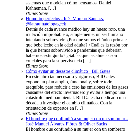
sistemas que modelan cómo pensamos. Daniel
Kahneman, […]
iTunes Store
Homo imperfectus - Inés Moreno Sánchez
@latraumatologageek
Detrás de cada avance médico hay un hueso roto, una
mutación improbable o, simplemente, un ser humano
intentando sobrevivir. ¿Por qué somos el único primate
que bebe leche en la edad adulta? ¿Cuál es la razón por
la que hemos sobrevivido a pandemias que deberían
habernos extinguido? ¿Sabías que las abuelas son
cruciales para la supervivencia […]
iTunes Store
Cómo evitar un desastre climático - Bill Gates
En este libro tan necesario y riguroso, Bill Gates
expone un plan amplio, funcional y, sobre todo,
asequible, para reducir a cero las emisiones de los gases
causantes del efecto invernadero y evitar a tiempo una
catástrofe medioambiental. Bill Gates ha dedicado una
década a investigar el cambio climático. Con la
orientación de expertos en […]
iTunes Store
El hombre que confundió a su mujer con un sombrero -
José Manuel Álvarez Flórez & Oliver Sacks
El hombre que confundió a su mujer con un sombrero