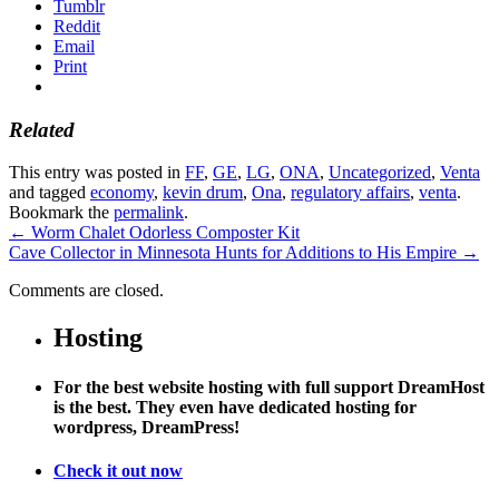
Tumblr
Reddit
Email
Print
Related
This entry was posted in
FF
,
GE
,
LG
,
ONA
,
Uncategorized
,
Venta
and tagged
economy
,
kevin drum
,
Ona
,
regulatory affairs
,
venta
.
Bookmark the
permalink
.
←
Worm Chalet Odorless Composter Kit
Cave Collector in Minnesota Hunts for Additions to His Empire
→
Comments are closed.
Hosting
For the best website hosting with full support DreamHost
is the best. They even have dedicated hosting for
wordpress, DreamPress!
Check it out now