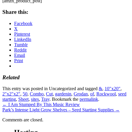
[amzn_product_post]
Share this:
Facebook
X
Pinterest
LinkedIn
Tumblr
Reddit
Email
Print
Related
This entry was posted in Uncategorized and tagged
&
,
10"x20"
,
2"x2"x2"
,
50
,
Combo
,
Cut
,
gardenin
,
Grodan
,
of
,
Rockwool
,
seed
starting
,
Sheet
,
sites
,
Tray
. Bookmark the
permalink
.
←
I Am Stumped By This Music Review
Park’s Intense Light Grow Shelves – Seed Starting Supplies
→
Comments are closed.