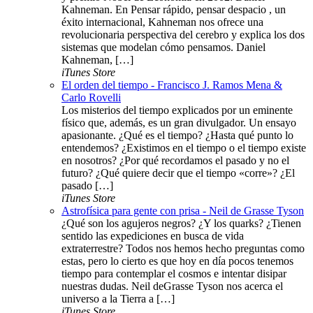
Kahneman. En Pensar rápido, pensar despacio , un
éxito internacional, Kahneman nos ofrece una
revolucionaria perspectiva del cerebro y explica los dos
sistemas que modelan cómo pensamos. Daniel
Kahneman, […]
iTunes Store
El orden del tiempo - Francisco J. Ramos Mena &
Carlo Rovelli
Los misterios del tiempo explicados por un eminente
físico que, además, es un gran divulgador. Un ensayo
apasionante. ¿Qué es el tiempo? ¿Hasta qué punto lo
entendemos? ¿Existimos en el tiempo o el tiempo existe
en nosotros? ¿Por qué recordamos el pasado y no el
futuro? ¿Qué quiere decir que el tiempo «corre»? ¿El
pasado […]
iTunes Store
Astrofísica para gente con prisa - Neil de Grasse Tyson
¿Qué son los agujeros negros? ¿Y los quarks? ¿Tienen
sentido las expediciones en busca de vida
extraterrestre? Todos nos hemos hecho preguntas como
estas, pero lo cierto es que hoy en día pocos tenemos
tiempo para contemplar el cosmos e intentar disipar
nuestras dudas. Neil deGrasse Tyson nos acerca el
universo a la Tierra a […]
iTunes Store