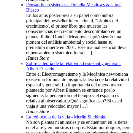
Pensando en sistemas - Donella Meadows & Jaime
Blasco
En los años posteriores a su papel como autora
principal del bestseller internacional, ''Límites del
crecimiento', el primer libro que muestra las
consecuencias del crecimiento descontrolado en un
planeta finito, Donella Meadows siguió siendo una
pionera del análisis ambiental y social hasta su
prematura muerte en 2001. Este manual esencial lleva
el pensamiento sistémico fuera […]
iTunes Store
Sobre la teoría de la relatividad especial y general -
Albert Einstein
Entre el Electromagnetismo y la Mecánica newtoniana
existe una fórmula de bisagra: la teoría de la relatividad
especial y general. La importancia del nuevo marco
planteado por Albert Einstein se entiende por lo
siguiente: la percepción del tiempo y el espacio es
relativa al observador. ¿Qué significa esto? Si usted
viaja a una velocidad mayor […]
iTunes Store
La red oculta de la vida - Merlin Sheldrake
No son plantas ni animales y se encuentran en la tierra,
en el aire y en nuestros cuerpos. Están por doquier, pero
cuesta verlos. Además, pueden ser microscópicos, pero