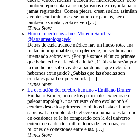
también representan a los organismos de mayor tamaño
jamás registrados. Comen piedra, crean suelos, asimilan
agentes contaminantes, se nutren de plantas, pero
también las matan, sobreviven […]
iTunes Store
Homo imperfectus - Inés Moreno Sánchez
@latraumatologageek
Detrás de cada avance médico hay un hueso roto, una
mutación improbable o, simplemente, un ser humano
intentando sobrevivir. ¿Por qué somos el único primate
que bebe leche en la edad adulta? ¿Cuál es la razón por
la que hemos sobrevivido a pandemias que deberían
habernos extinguido? ¿Sabías que las abuelas son
cruciales para la supervivencia […]
iTunes Store
La evolución del cerebro humano - Emiliano Bruner
Emiliano Bruner, uno de los principales expertos en
paleoantropología, nos muestra cómo evolucionó el
cerebro desde los primeros homininos hasta el homo
sapiens. La complejidad del cerebro humano es tal, que
en ocasiones se la ha comparado con la del universo
entero: cerca de cien mil millones de neuronas, con
billones de conexiones entre ellas. […]
iTunes Store