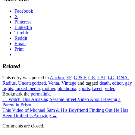
Facebook
X
Pinterest
LinkedIn
Tumblr
Reddit
Email
Print
Related
This entry was posted in
Anchor
,
FF
,
G & F
,
GE
,
LAI
,
LG
,
ONA
,
Radius
,
Uncategorized
,
Venta
,
Vintage
and tagged
death
,
editor
,
gay
rights
,
mixed media
,
mother
,
oklahoma
,
sports
,
tweet
,
video
.
Bookmark the
permalink
.
←
Watch This Amazing Sesame Street Video About Having a
Parent in Prison
This Video of Michael Sam & His Boyfriend Finding Out He Has
Been Drafted Is Amazing
→
Comments are closed.