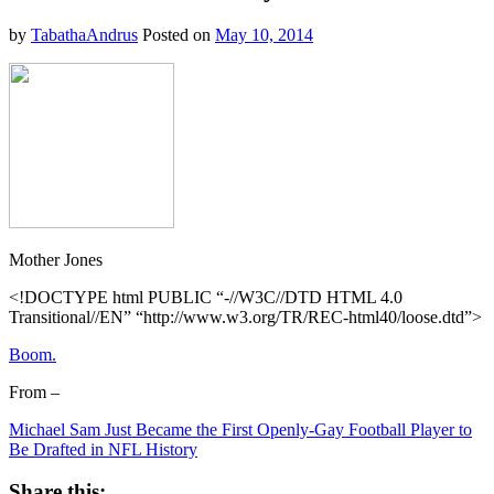
by
TabathaAndrus
Posted on
May 10, 2014
Mother Jones
<!DOCTYPE html PUBLIC “-//W3C//DTD HTML 4.0
Transitional//EN” “http://www.w3.org/TR/REC-html40/loose.dtd”>
Boom.
From –
Michael Sam Just Became the First Openly-Gay Football Player to
Be Drafted in NFL History
Share this: