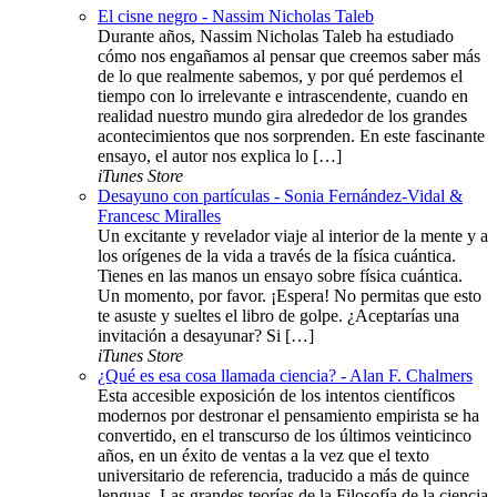
El cisne negro - Nassim Nicholas Taleb
Durante años, Nassim Nicholas Taleb ha estudiado
cómo nos engañamos al pensar que creemos saber más
de lo que realmente sabemos, y por qué perdemos el
tiempo con lo irrelevante e intrascendente, cuando en
realidad nuestro mundo gira alrededor de los grandes
acontecimientos que nos sorprenden. En este fascinante
ensayo, el autor nos explica lo […]
iTunes Store
Desayuno con partículas - Sonia Fernández-Vidal &
Francesc Miralles
Un excitante y revelador viaje al interior de la mente y a
los orígenes de la vida a través de la física cuántica.
Tienes en las manos un ensayo sobre física cuántica.
Un momento, por favor. ¡Espera! No permitas que esto
te asuste y sueltes el libro de golpe. ¿Aceptarías una
invitación a desayunar? Si […]
iTunes Store
¿Qué es esa cosa llamada ciencia? - Alan F. Chalmers
Esta accesible exposición de los intentos científicos
modernos por destronar el pensamiento empirista se ha
convertido, en el transcurso de los últimos veinticinco
años, en un éxito de ventas a la vez que el texto
universitario de referencia, traducido a más de quince
lenguas. Las grandes teorías de la Filosofía de la ciencia