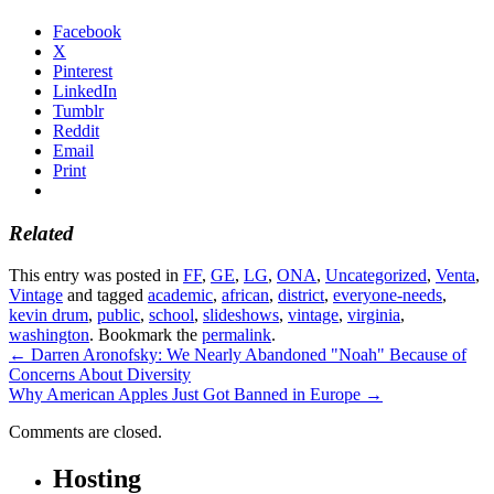
Facebook
X
Pinterest
LinkedIn
Tumblr
Reddit
Email
Print
Related
This entry was posted in
FF
,
GE
,
LG
,
ONA
,
Uncategorized
,
Venta
,
Vintage
and tagged
academic
,
african
,
district
,
everyone-needs
,
kevin drum
,
public
,
school
,
slideshows
,
vintage
,
virginia
,
washington
. Bookmark the
permalink
.
←
Darren Aronofsky: We Nearly Abandoned "Noah" Because of
Concerns About Diversity
Why American Apples Just Got Banned in Europe
→
Comments are closed.
Hosting