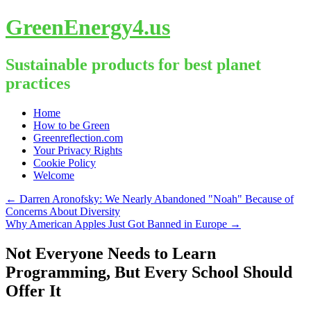
GreenEnergy4.us
Sustainable products for best planet
practices
Skip
Home
to
How to be Green
content
Greenreflection.com
Your Privacy Rights
Cookie Policy
Welcome
←
Darren Aronofsky: We Nearly Abandoned "Noah" Because of
Concerns About Diversity
Why American Apples Just Got Banned in Europe
→
Not Everyone Needs to Learn
Programming, But Every School Should
Offer It