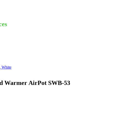
ces
, White
 and Warmer AirPot SWB-53