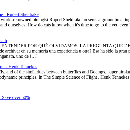
 - Rupert Sheldrake
, world-renowned biologist Rupert Sheldrake presents a groundbreaking
and ourselves. How do cats know when it's time to go to the vet, even 
nath
ENTENDER POR QUÉ OLVIDAMOS. LA PREGUNTA QUE D
ivar en su memoria una experiencia u otra? Esa ha sido la gran pr
Ranganath, uno de […]
tion - Henk Tennekes
ly, and of the similarities between butterflies and Boeings, paper airpl
e aerodynamic principles. In The Simple Science of Flight , Henk Tenneke