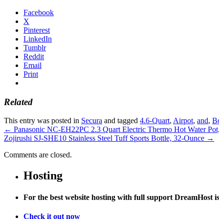
Facebook
X
Pinterest
LinkedIn
Tumblr
Reddit
Email
Print
Related
This entry was posted in
Secura
and tagged
4.6-Quart
,
Airpot
,
and
,
Bo
←
Panasonic NC-EH22PC 2.3 Quart Electric Thermo Hot Water Pot
Zojirushi SJ-SHE10 Stainless Steel Tuff Sports Bottle, 32-Ounce
→
Comments are closed.
Hosting
For the best website hosting with full support DreamHost 
Check it out now