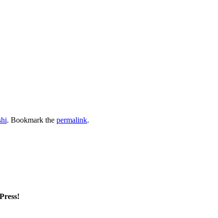
shi
. Bookmark the
permalink
.
mPress!