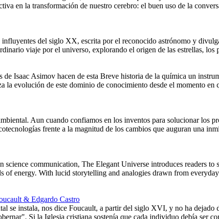
ctiva en la transformación de nuestro cerebro: el buen uso de la conv
influyentes del siglo XX, escrita por el reconocido astrónomo y divulga
dinario viaje por el universo, explorando el origen de las estrellas, los p
cas de Isaac Asimov hacen de esta Breve historia de la química un instr
raza la evolución de este dominio de conocimiento desde el momento en
 ambiental. Aun cuando confiamos en los inventos para solucionar los p
cotecnologías frente a la magnitud de los cambios que auguran una inmin
n science communication, The Elegant Universe introduces readers to str
nds of energy. With lucid storytelling and analogies drawn from everyday
 Foucault & Edgardo Castro
se instala, nos dice Foucault, a partir del siglo XVI, y no ha dejado d
bernar". Si la Iglesia cristiana sostenía que cada individuo debía ser c