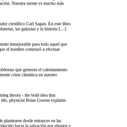
ersación. Nuestra mente es mucho más
dor científico Carl Sagan. En este libro
lanetas, las galaxias y la historia […]
umento inmejorable para todo aquel que
 que el hombre comenzó a efectuar
roblemas que generan el calentamiento
ente crisis climática en nuestro
ing theory - the bold idea that
 life, physicist Brian Greene explains
e plantearse desde entonces en las
onducido hacia la salvación por alguien a