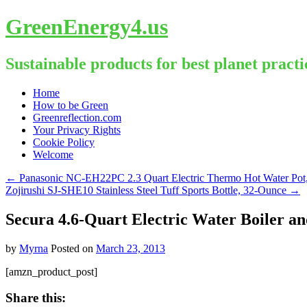
GreenEnergy4.us
Sustainable products for best planet practi
Skip
Home
to
How to be Green
content
Greenreflection.com
Your Privacy Rights
Cookie Policy
Welcome
←
Panasonic NC-EH22PC 2.3 Quart Electric Thermo Hot Water Pot
Zojirushi SJ-SHE10 Stainless Steel Tuff Sports Bottle, 32-Ounce
→
Secura 4.6-Quart Electric Water Boiler
by
Myrna
Posted on
March 23, 2013
[amzn_product_post]
Share this: