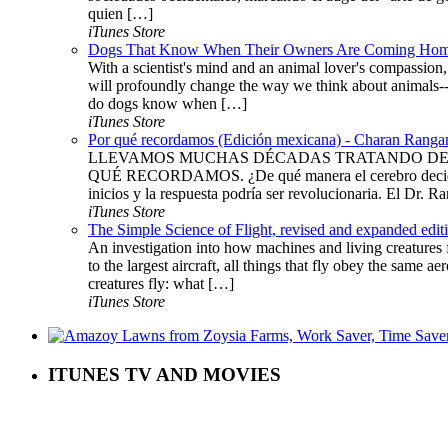
quien […]
iTunes Store
Dogs That Know When Their Owners Are Coming Home
With a scientist's mind and an animal lover's compassion
will profoundly change the way we think about animals--
do dogs know when […]
iTunes Store
Por qué recordamos (Edición mexicana) - Charan Ranga
LLEVAMOS MUCHAS DÉCADAS TRATANDO DE 
QUÉ RECORDAMOS. ¿De qué manera el cerebro decide arch
inicios y la respuesta podría ser revolucionaria. El Dr. 
iTunes Store
The Simple Science of Flight, revised and expanded edi
An investigation into how machines and living creatures f
to the largest aircraft, all things that fly obey the sam
creatures fly: what […]
iTunes Store
ITUNES TV AND MOVIES