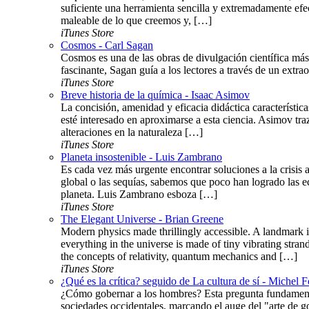
suficiente una herramienta sencilla y extremadamente efe
maleable de lo que creemos y, […]
iTunes Store
Cosmos - Carl Sagan
Cosmos es una de las obras de divulgación científica más 
fascinante, Sagan guía a los lectores a través de un extraor
iTunes Store
Breve historia de la química - Isaac Asimov
La concisión, amenidad y eficacia didáctica característi
esté interesado en aproximarse a esta ciencia. Asimov t
alteraciones en la naturaleza […]
iTunes Store
Planeta insostenible - Luis Zambrano
Es cada vez más urgente encontrar soluciones a la crisis
global o las sequías, sabemos que poco han logrado las e
planeta. Luis Zambrano esboza […]
iTunes Store
The Elegant Universe - Brian Greene
Modern physics made thrillingly accessible. A landmark i
everything in the universe is made of tiny vibrating stra
the concepts of relativity, quantum mechanics and […]
iTunes Store
¿Qué es la crítica? seguido de La cultura de sí - Michel
¿Cómo gobernar a los hombres? Esta pregunta fundamental 
sociedades occidentales, marcando el auge del "arte de go