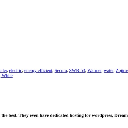
iler
,
electric
,
energy efficient
,
Secura
,
SWB-53
,
Warmer
,
water
,
Zojiru
, White
is the best. They even have dedicated hosting for wordpress, Drea