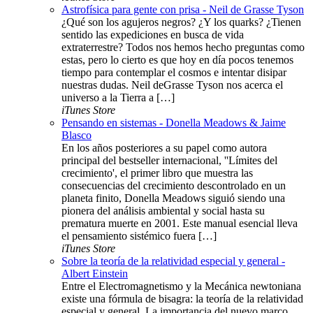
Astrofísica para gente con prisa - Neil de Grasse Tyson
¿Qué son los agujeros negros? ¿Y los quarks? ¿Tienen
sentido las expediciones en busca de vida
extraterrestre? Todos nos hemos hecho preguntas como
estas, pero lo cierto es que hoy en día pocos tenemos
tiempo para contemplar el cosmos e intentar disipar
nuestras dudas. Neil deGrasse Tyson nos acerca el
universo a la Tierra a […]
iTunes Store
Pensando en sistemas - Donella Meadows & Jaime
Blasco
En los años posteriores a su papel como autora
principal del bestseller internacional, ''Límites del
crecimiento', el primer libro que muestra las
consecuencias del crecimiento descontrolado en un
planeta finito, Donella Meadows siguió siendo una
pionera del análisis ambiental y social hasta su
prematura muerte en 2001. Este manual esencial lleva
el pensamiento sistémico fuera […]
iTunes Store
Sobre la teoría de la relatividad especial y general -
Albert Einstein
Entre el Electromagnetismo y la Mecánica newtoniana
existe una fórmula de bisagra: la teoría de la relatividad
especial y general. La importancia del nuevo marco