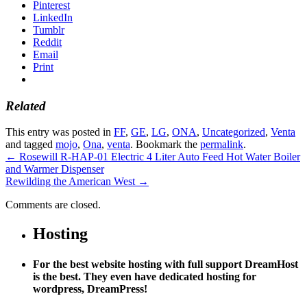
Pinterest
LinkedIn
Tumblr
Reddit
Email
Print
Related
This entry was posted in
FF
,
GE
,
LG
,
ONA
,
Uncategorized
,
Venta
and tagged
mojo
,
Ona
,
venta
. Bookmark the
permalink
.
←
Rosewill R-HAP-01 Electric 4 Liter Auto Feed Hot Water Boiler
and Warmer Dispenser
Rewilding the American West
→
Comments are closed.
Hosting
For the best website hosting with full support DreamHost
is the best. They even have dedicated hosting for
wordpress, DreamPress!