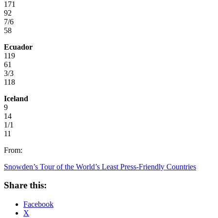
171
92
7/6
58
Ecuador
119
61
3/3
118
Iceland
9
14
1/1
11
From:
Snowden’s Tour of the World’s Least Press-Friendly Countries
Share this:
Facebook
X