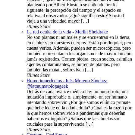
planteado por Albert Einstein se entiende por lo
siguiente: la percepción del tiempo y el espacio es
relativa al observador. ¿Qué significa esto? Si usted
viaja a una velocidad mayor […]
iTunes Store
La red oculta de la vida - Merlin Sheldrake
No son plantas ni animales y se encuentran en la tierra,
en el aire y en nuestros cuerpos. Están por doquier, pero
cuesta verlos. Además, pueden ser microscópicos, pero
también representan a los organismos de mayor tamaño
jamás registrados. Comen piedra, crean suelos, asimilan
agentes contaminantes, se nutren de plantas, pero
también las matan, sobreviven […]
iTunes Store
Homo imperfectus - Inés Moreno Sánchez
@latraumatologageek
Detrás de cada avance médico hay un hueso roto, una
mutación improbable o, simplemente, un ser humano
intentando sobrevivir. ¿Por qué somos el único primate
que bebe leche en la edad adulta? ¿Cuál es la razón por
la que hemos sobrevivido a pandemias que deberían
habernos extinguido? ¿Sabías que las abuelas son
cruciales para la supervivencia […]
iTunes Store
Cosmos - Carl Sagan