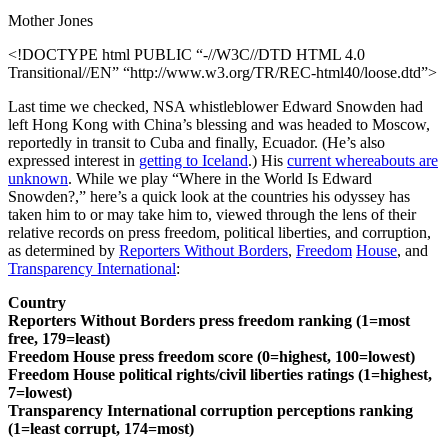
Mother Jones
<!DOCTYPE html PUBLIC “-//W3C//DTD HTML 4.0
Transitional//EN” “http://www.w3.org/TR/REC-html40/loose.dtd”>
Last time we checked, NSA whistleblower Edward Snowden had
left Hong Kong with China’s blessing and was headed to Moscow,
reportedly in transit to Cuba and finally, Ecuador. (He’s also
expressed interest in
getting to Iceland
.) His
current whereabouts are
unknown
. While we play “Where in the World Is Edward
Snowden?,” here’s a quick look at the countries his odyssey has
taken him to or may take him to, viewed through the lens of their
relative records on press freedom, political liberties, and corruption,
as determined by
Reporters Without Borders
,
Freedom
House
, and
Transparency International
:
Country
Reporters Without Borders press freedom ranking (1=most
free, 179=least)
Freedom House press freedom score (0=highest, 100=lowest)
Freedom House political rights/civil liberties ratings (1=highest,
7=lowest)
Transparency International corruption perceptions ranking
(1=least corrupt, 174=most)