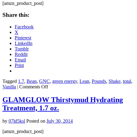
[amzn_product_post]
Share this:
Facebook
X
Pinterest
LinkedIn
Tumblr
Reddit
Email
Print
Tagged
1.7
,
Bean
,
GNC
,
green energy
,
Lean
,
Pounds
,
Shake
,
total
,
on
Vanilla
|
Comments Off
Gnc
Total
GLAMGLOW Thirstymud Hydrating
Lean
Treatment, 1.7 oz.
Shake,
Vanilla
Bean,
by
07ld5ksl
Posted on
July 30, 2014
1.7
Pounds
[amzn_product_post]