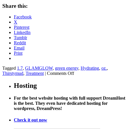
Share this:
Facebook
X
Pinterest
LinkedIn
Tumblr
Reddit
Email
Print
Tagged
1.7
,
GLAMGLOW
,
green energy
,
Hydrating
,
oz.
,
on
Thirstymud
,
Treatment
|
Comments Off
GLAMGLOW
Thirstymud
Hosting
Hydrating
Treatment,
For the best website hosting with full support DreamHost
1.7
is the best. They even have dedicated hosting for
oz.
wordpress, DreamPress!
Check it out now