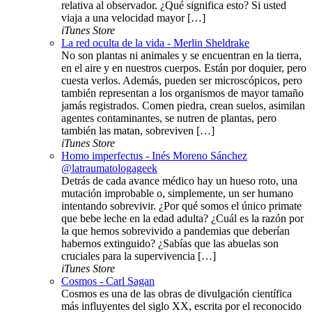
relativa al observador. ¿Qué significa esto? Si usted
viaja a una velocidad mayor […]
iTunes Store
La red oculta de la vida - Merlin Sheldrake
No son plantas ni animales y se encuentran en la tierra,
en el aire y en nuestros cuerpos. Están por doquier, pero
cuesta verlos. Además, pueden ser microscópicos, pero
también representan a los organismos de mayor tamaño
jamás registrados. Comen piedra, crean suelos, asimilan
agentes contaminantes, se nutren de plantas, pero
también las matan, sobreviven […]
iTunes Store
Homo imperfectus - Inés Moreno Sánchez
@latraumatologageek
Detrás de cada avance médico hay un hueso roto, una
mutación improbable o, simplemente, un ser humano
intentando sobrevivir. ¿Por qué somos el único primate
que bebe leche en la edad adulta? ¿Cuál es la razón por
la que hemos sobrevivido a pandemias que deberían
habernos extinguido? ¿Sabías que las abuelas son
cruciales para la supervivencia […]
iTunes Store
Cosmos - Carl Sagan
Cosmos es una de las obras de divulgación científica
más influyentes del siglo XX, escrita por el reconocido