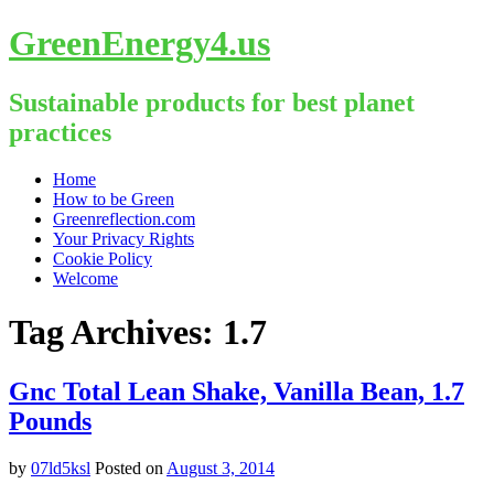
GreenEnergy4.us
Sustainable products for best planet
practices
Skip
Home
to
How to be Green
content
Greenreflection.com
Your Privacy Rights
Cookie Policy
Welcome
Tag Archives:
1.7
Gnc Total Lean Shake, Vanilla Bean, 1.7
Pounds
by
07ld5ksl
Posted on
August 3, 2014