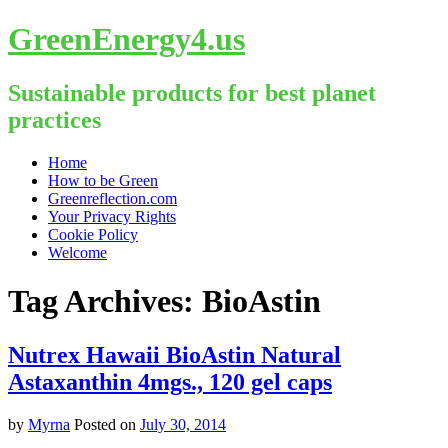
GreenEnergy4.us
Sustainable products for best planet
practices
Skip
Home
to
How to be Green
content
Greenreflection.com
Your Privacy Rights
Cookie Policy
Welcome
Tag Archives:
BioAstin
Nutrex Hawaii BioAstin Natural
Astaxanthin 4mgs., 120 gel caps
by
Myrna
Posted on
July 30, 2014