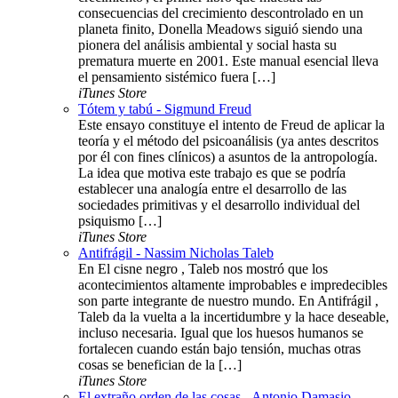
consecuencias del crecimiento descontrolado en un
planeta finito, Donella Meadows siguió siendo una
pionera del análisis ambiental y social hasta su
prematura muerte en 2001. Este manual esencial lleva
el pensamiento sistémico fuera […]
iTunes Store
Tótem y tabú - Sigmund Freud
Este ensayo constituye el intento de Freud de aplicar la
teoría y el método del psicoanálisis (ya antes descritos
por él con fines clínicos) a asuntos de la antropología.
La idea que motiva este trabajo es que se podría
establecer una analogía entre el desarrollo de las
sociedades primitivas y el desarrollo individual del
psiquismo […]
iTunes Store
Antifrágil - Nassim Nicholas Taleb
En El cisne negro , Taleb nos mostró que los
acontecimientos altamente improbables e impredecibles
son parte integrante de nuestro mundo. En Antifrágil ,
Taleb da la vuelta a la incertidumbre y la hace deseable,
incluso necesaria. Igual que los huesos humanos se
fortalecen cuando están bajo tensión, muchas otras
cosas se benefician de la […]
iTunes Store
El extraño orden de las cosas - Antonio Damasio