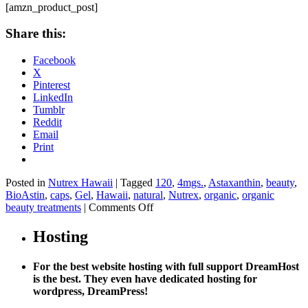
[amzn_product_post]
Share this:
Facebook
X
Pinterest
LinkedIn
Tumblr
Reddit
Email
Print
Posted in
Nutrex Hawaii
|
Tagged
120
,
4mgs.
,
Astaxanthin
,
beauty
,
BioAstin
,
caps
,
Gel
,
Hawaii
,
natural
,
Nutrex
,
organic
,
organic
on
beauty treatments
|
Comments Off
Nutrex
Hawaii
Hosting
BioAstin
Natural
For the best website hosting with full support DreamHost
Astaxanthin
is the best. They even have dedicated hosting for
4mgs.,
wordpress, DreamPress!
120
gel