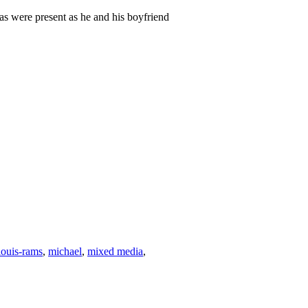
as were present as he and his boyfriend
louis-rams
,
michael
,
mixed media
,