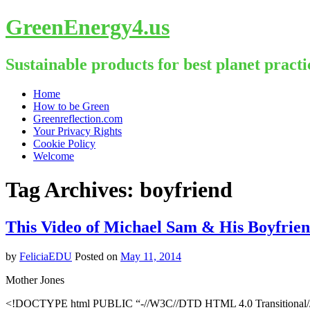
GreenEnergy4.us
Sustainable products for best planet practi
Skip
Home
to
How to be Green
content
Greenreflection.com
Your Privacy Rights
Cookie Policy
Welcome
Tag Archives:
boyfriend
This Video of Michael Sam & His Boyfrie
by
FeliciaEDU
Posted on
May 11, 2014
Mother Jones
<!DOCTYPE html PUBLIC “-//W3C//DTD HTML 4.0 Transitional//E