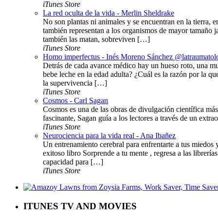
iTunes Store
La red oculta de la vida - Merlin Sheldrake
No son plantas ni animales y se encuentran en la tierra, 
también representan a los organismos de mayor tamaño jam
también las matan, sobreviven […]
iTunes Store
Homo imperfectus - Inés Moreno Sánchez @latraumatol
Detrás de cada avance médico hay un hueso roto, una mu
bebe leche en la edad adulta? ¿Cuál es la razón por la q
la supervivencia […]
iTunes Store
Cosmos - Carl Sagan
Cosmos es una de las obras de divulgación científica más 
fascinante, Sagan guía a los lectores a través de un extraor
iTunes Store
Neurociencia para la vida real - Ana Ibañez
Un entrenamiento cerebral para enfrentarte a tus miedos 
exitoso libro Sorprende a tu mente , regresa a las libre
capacidad para […]
iTunes Store
ITUNES TV AND MOVIES