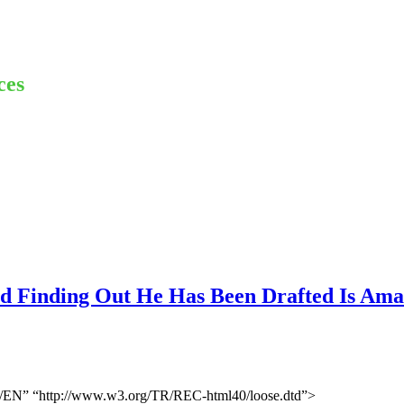
ces
nd Finding Out He Has Been Drafted Is Ama
N” “http://www.w3.org/TR/REC-html40/loose.dtd”>