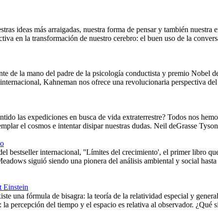
stras ideas más arraigadas, nuestra forma de pensar y también nuestra e
ctiva en la transformación de nuestro cerebro: el buen uso de la conv
nte de la mano del padre de la psicología conductista y premio Nobel
internacional, Kahneman nos ofrece una revolucionaria perspectiva del 
ntido las expediciones en busca de vida extraterrestre? Todos nos hemo
mplar el cosmos e intentar disipar nuestras dudas. Neil deGrasse Tyson 
co
el bestseller internacional, ''Límites del crecimiento', el primer libro q
Meadows siguió siendo una pionera del análisis ambiental y social hast
t Einstein
te una fórmula de bisagra: la teoría de la relatividad especial y gener
: la percepción del tiempo y el espacio es relativa al observador. ¿Qué si