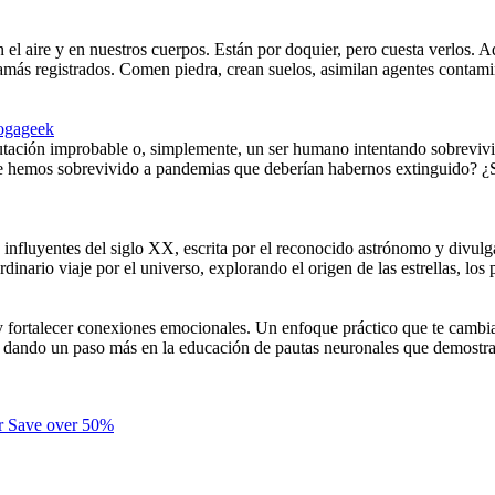
en el aire y en nuestros cuerpos. Están por doquier, pero cuesta verlos.
ás registrados. Comen piedra, crean suelos, asimilan agentes contamin
ogageek
tación improbable o, simplemente, un ser humano intentando sobrevivi
ue hemos sobrevivido a pandemias que deberían habernos extinguido? ¿S
influyentes del siglo XX, escrita por el reconocido astrónomo y divulga
dinario viaje por el universo, explorando el origen de las estrellas, los p
y fortalecer conexiones emocionales. Un enfoque práctico que te cambia
rías dando un paso más en la educación de pautas neuronales que demostr