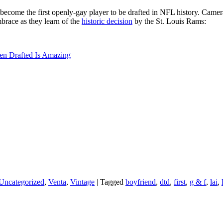
 become the first openly-gay player to be drafted in NFL history. Camer
brace as they learn of the
historic decision
by the St. Louis Rams:
en Drafted Is Amazing
Uncategorized
,
Venta
,
Vintage
|
Tagged
boyfriend
,
dtd
,
first
,
g & f
,
lai
,