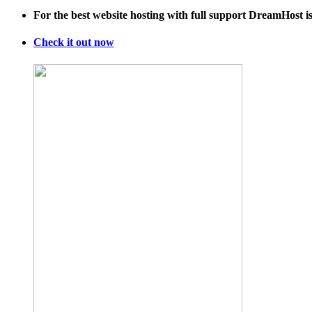
Michael
For the best website hosting with full support DreamHost 
Sam
&
His
Check it out now
Boyfriend
Finding
Out
He
Has
Been
Drafted
Is
Amazing