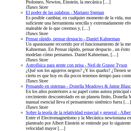
Ptolomeo, Newton, Einstein, la mecánica […]
iTunes Store
El poder de las palabras - Mariano Sigman
Es posible cambiar, en cualquier momento de la vida, nue
suficiente una herramienta sencilla y extremadamente efe
maleable de lo que creemos y, […]
iTunes Store
Pensar rápido, pensar despacio - Daniel Kahneman
Un apasionante recorrido por el funcionamiento de la me
Kahneman. En Pensar rápido, pensar despacio , un éxito 
modelan cómo pensamos. Daniel Kahneman, […]
iTunes Store
Astrofísica para gente con prisa - Neil de Grasse Tyson
¿Qué son los agujeros negros? ¿Y los quarks? ¿Tienen se
cierto es que hoy en día pocos tenemos tiempo para conte
iTunes Store
Pensando en sistemas - Donella Meadows & Jaime Blas
En los años posteriores a su papel como autora principal d
crecimiento descontrolado en un planeta finito, Donella 
manual esencial lleva el pensamiento sistémico fuera […]
iTunes Store
Sobre la teoría de la relatividad especial y general - Alber
Entre el Electromagnetismo y la Mecánica newtoniana exis
planteado por Albert Einstein se entiende por lo siguiente
velocidad mayor […]