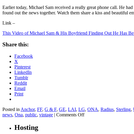
Earlier today, Michael Sam received a really great phone call. He had
found out the news together. Watch them share a kiss and beautiful em
Link –
This Video of Michael Sam & His Boyfriend Finding Out He Has Be
Share this:
Facebook
X
Pinterest
LinkedIn
Tumblr
Reddit
Email
Print
Posted in
Anchor
,
FF
,
G & F
,
GE
,
LAI
,
LG
,
ONA
,
Radius
,
Sterling
,
on
news
,
Ona
,
public
,
vintage
|
Comments Off
This
Video
Hosting
of