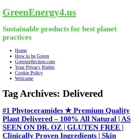
GreenEnergy4.us
Sustainable products for best planet
practices
Skip
Home
to
How to be Green
content
Greenreflection.com
Your Privacy Rights
Cookie Policy
Welcome
Tag Archives:
Delivered
#1 Phytoceramides ★ Premium Quality
Plant Delivered – 100% All Natural | AS
SEEN ON DR. OZ | GLUTEN FREE |
Clinically Proven Ingredients | Skin