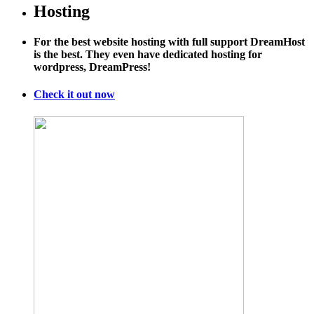
Phytoceram
Hosting
★
Premium
For the best website hosting with full support DreamHost
Quality
is the best. They even have dedicated hosting for
Plant
wordpress, DreamPress!
Delivered
–
Check it out now
100%
All
Natural
|
AS
SEEN
ON
DR.
OZ
|
GLUTEN
FREE
|
Clinically
Proven
Ingredients
|
Skin