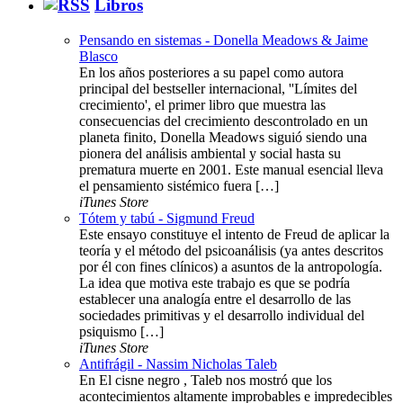
Libros
Pensando en sistemas - Donella Meadows & Jaime
Blasco
En los años posteriores a su papel como autora
principal del bestseller internacional, ''Límites del
crecimiento', el primer libro que muestra las
consecuencias del crecimiento descontrolado en un
planeta finito, Donella Meadows siguió siendo una
pionera del análisis ambiental y social hasta su
prematura muerte en 2001. Este manual esencial lleva
el pensamiento sistémico fuera […]
iTunes Store
Tótem y tabú - Sigmund Freud
Este ensayo constituye el intento de Freud de aplicar la
teoría y el método del psicoanálisis (ya antes descritos
por él con fines clínicos) a asuntos de la antropología.
La idea que motiva este trabajo es que se podría
establecer una analogía entre el desarrollo de las
sociedades primitivas y el desarrollo individual del
psiquismo […]
iTunes Store
Antifrágil - Nassim Nicholas Taleb
En El cisne negro , Taleb nos mostró que los
acontecimientos altamente improbables e impredecibles