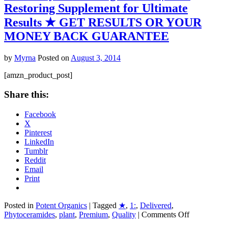
Restoring Supplement for Ultimate
Results ★ GET RESULTS OR YOUR
MONEY BACK GUARANTEE
by
Myrna
Posted on
August 3, 2014
[amzn_product_post]
Share this:
Facebook
X
Pinterest
LinkedIn
Tumblr
Reddit
Email
Print
Posted in
Potent Organics
|
Tagged
★
,
1:
,
Delivered
,
on
Phytoceramides
,
plant
,
Premium
,
Quality
|
Comments Off
#1