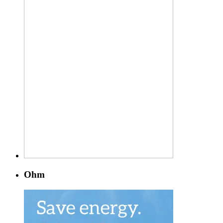
Restoring
Supplement
for
Ultimate
Results
★
GET
RESULTS
OR
YOUR
MONEY
BACK
GUARAN
Ohm