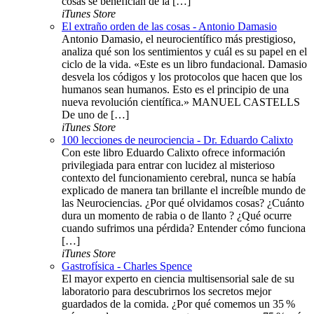
cosas se benefician de la […]
iTunes Store
El extraño orden de las cosas - Antonio Damasio
Antonio Damasio, el neurocientífico más prestigioso,
analiza qué son los sentimientos y cuál es su papel en el
ciclo de la vida. «Este es un libro fundacional. Damasio
desvela los códigos y los protocolos que hacen que los
humanos sean humanos. Esto es el principio de una
nueva revolución científica.» MANUEL CASTELLS
De uno de […]
iTunes Store
100 lecciones de neurociencia - Dr. Eduardo Calixto
Con este libro Eduardo Calixto ofrece información
privilegiada para entrar con lucidez al misterioso
contexto del funcionamiento cerebral, nunca se había
explicado de manera tan brillante el increíble mundo de
las Neurociencias. ¿Por qué olvidamos cosas? ¿Cuánto
dura un momento de rabia o de llanto ? ¿Qué ocurre
cuando sufrimos una pérdida? Entender cómo funciona
[…]
iTunes Store
Gastrofísica - Charles Spence
El mayor experto en ciencia multisensorial sale de su
laboratorio para descubrirnos los secretos mejor
guardados de la comida. ¿Por qué comemos un 35 %