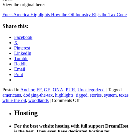
View the original here:
Fuels America Highlights How the Oil Industry Rigs the Tax Code
Share this:
Facebook
X
Pinterest
LinkedIn
Tumblr
Reddit
Email
Print
Posted in
Anchor
,
FF
,
GE
,
ONA
,
PUR
,
Uncategorized
|
Tagged
americans
,
dodging-the-tax
,
highlights
,
rigged
,
stories
,
system
,
texas
,
on
while-the-oil
,
woodlands
|
Comments Off
Fuels
America
Hosting
Highlights
How
For the best website hosting with full support DreamHost
the
is the best. They even have dedicated hosting for
Oil