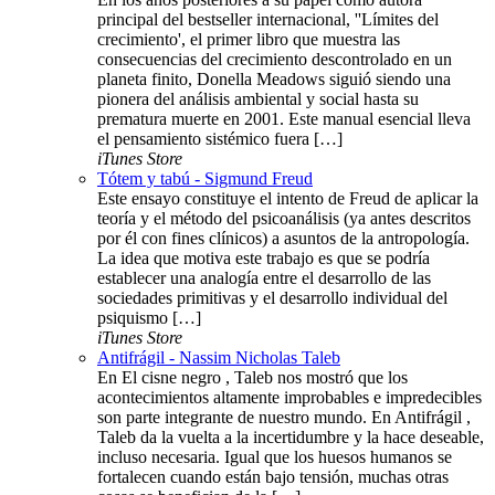
principal del bestseller internacional, ''Límites del
crecimiento', el primer libro que muestra las
consecuencias del crecimiento descontrolado en un
planeta finito, Donella Meadows siguió siendo una
pionera del análisis ambiental y social hasta su
prematura muerte en 2001. Este manual esencial lleva
el pensamiento sistémico fuera […]
iTunes Store
Tótem y tabú - Sigmund Freud
Este ensayo constituye el intento de Freud de aplicar la
teoría y el método del psicoanálisis (ya antes descritos
por él con fines clínicos) a asuntos de la antropología.
La idea que motiva este trabajo es que se podría
establecer una analogía entre el desarrollo de las
sociedades primitivas y el desarrollo individual del
psiquismo […]
iTunes Store
Antifrágil - Nassim Nicholas Taleb
En El cisne negro , Taleb nos mostró que los
acontecimientos altamente improbables e impredecibles
son parte integrante de nuestro mundo. En Antifrágil ,
Taleb da la vuelta a la incertidumbre y la hace deseable,
incluso necesaria. Igual que los huesos humanos se
fortalecen cuando están bajo tensión, muchas otras