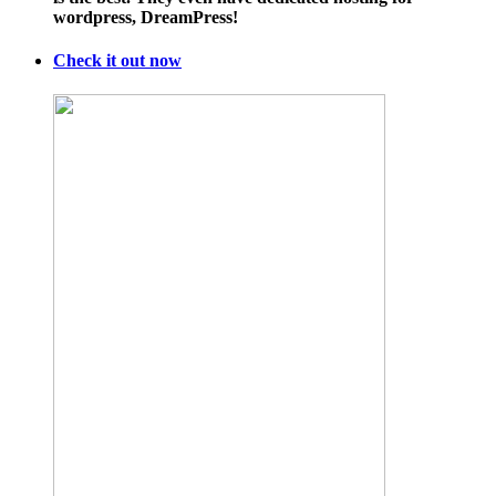
wordpress, DreamPress!
Industry
Rigs
the
Check it out now
Tax
Code