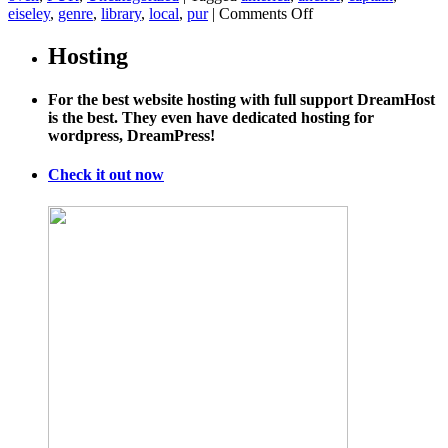
on
eiseley
,
genre
,
library
,
local
,
pur
|
Comments Off
The
Unexpected
Hosting
Universe
–
For the best website hosting with full support DreamHost
Loren
is the best. They even have dedicated hosting for
Eiseley
wordpress, DreamPress!
&
William
Cronon
Check it out now