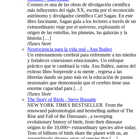
Cosmos es una de las obras de divulgación científica
más influyentes del siglo XX, escrita por el reconocido
astrónomo y divulgador científico Carl Sagan. En este
libro fascinante, Sagan guía a los lectores a través de un
extraordinario viaje por el universo, explorando el
origen de las estrellas, los planetas, las galaxias y la
historia […]
iTunes Store
Neurociencia para la vida real - Ana Ibañez
Un entrenamiento cerebral para enfrentarte a tus miedos
y fortalecer conexiones emocionales. Un enfoque
práctico que te cambiará la vida. Ana Ibáñez, autora del
exitoso libro Sorprende a tu mente , regresa a las
librerías dando un paso más en la educación de pautas
neuronales que demostrarán que el cerebro tiene una
enorme capacidad para […]
iTunes Store
The Story of Birds - Steve Brusatte
NEW YORK TIMES BESTSELLER ​​​ From the
renowned paleontologist and bestselling author of The
Rise and Fall of the Dinosaurs , a sweeping
evolutionary history of birds, from their dinosaur
origins to the 10,000+ extraordinary species alive today.
Tens of billions of birds share the planet with us, an
astonishingly diverse array of species that […]