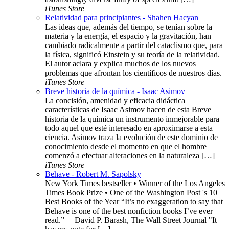
iTunes Store
Relatividad para principiantes - Shahen Hacyan
Las ideas que, además del tiempo, se tenían sobre la
materia y la energía, el espacio y la gravitación, han
cambiado radicalmente a partir del cataclismo que, para
la física, significó Einstein y su teoría de la relatividad.
El autor aclara y explica muchos de los nuevos
problemas que afrontan los científicos de nuestros días.
iTunes Store
Breve historia de la química - Isaac Asimov
La concisión, amenidad y eficacia didáctica
características de Isaac Asimov hacen de esta Breve
historia de la química un instrumento inmejorable para
todo aquel que esté interesado en aproximarse a esta
ciencia. Asimov traza la evolución de este dominio de
conocimiento desde el momento en que el hombre
comenzó a efectuar alteraciones en la naturaleza […]
iTunes Store
Behave - Robert M. Sapolsky
New York Times bestseller • Winner of the Los Angeles
Times Book Prize • One of the Washington Post 's 10
Best Books of the Year “It’s no exaggeration to say that
Behave is one of the best nonfiction books I’ve ever
read.” —David P. Barash, The Wall Street Journal "It