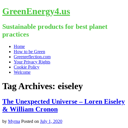
GreenEnergy4.us
Sustainable products for best planet
practices
Skip
Home
to
How to be Green
content
Greenreflection.com
Your Privacy Rights
Cookie Policy
Welcome
Tag Archives:
eiseley
The Unexpected Universe – Loren Eiseley
& William Cronon
by
Myrna
Posted on
July 1, 2020