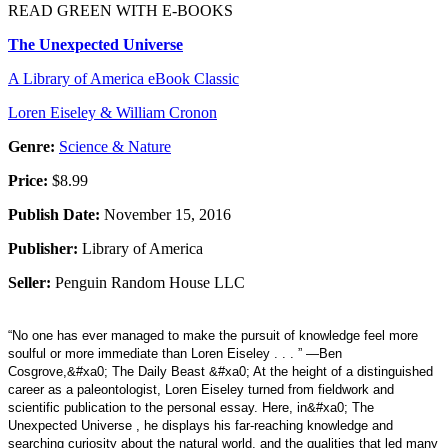
READ GREEN WITH E-BOOKS
The Unexpected Universe
A Library of America eBook Classic
Loren Eiseley & William Cronon
Genre:
Science & Nature
Price:
$8.99
Publish Date:
November 15, 2016
Publisher:
Library of America
Seller:
Penguin Random House LLC
“No one has ever managed to make the pursuit of knowledge feel more
soulful or more immediate than Loren Eiseley . . . ” —Ben
Cosgrove,&#xa0; The Daily Beast &#xa0; At the height of a distinguished
career as a paleontologist, Loren Eiseley turned from fieldwork and
scientific publication to the personal essay. Here, in&#xa0; The
Unexpected Universe , he displays his far-reaching knowledge and
searching curiosity about the natural world, and the qualities that led many