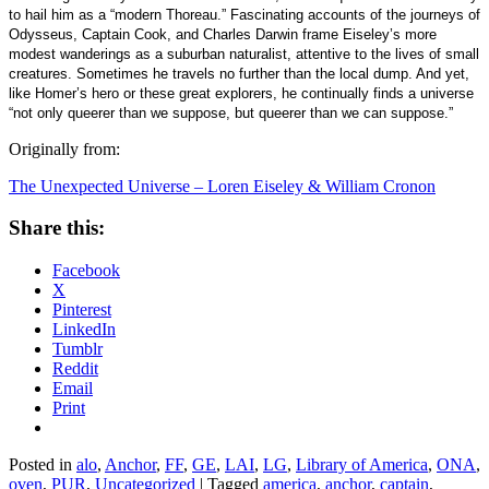
to hail him as a “modern Thoreau.” Fascinating accounts of the journeys of
Odysseus, Captain Cook, and Charles Darwin frame Eiseley’s more
modest wanderings as a suburban naturalist, attentive to the lives of small
creatures. Sometimes he travels no further than the local dump. And yet,
like Homer’s hero or these great explorers, he continually finds a universe
“not only queerer than we suppose, but queerer than we can suppose.”
Originally from:
The Unexpected Universe – Loren Eiseley & William Cronon
Share this:
Facebook
X
Pinterest
LinkedIn
Tumblr
Reddit
Email
Print
Posted in
alo
,
Anchor
,
FF
,
GE
,
LAI
,
LG
,
Library of America
,
ONA
,
oven
,
PUR
,
Uncategorized
|
Tagged
america
,
anchor
,
captain
,