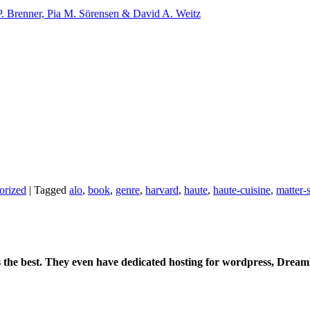
. Brenner, Pia M. Sörensen & David A. Weitz
orized
|
Tagged
alo
,
book
,
genre
,
harvard
,
haute
,
haute-cuisine
,
matter-
is the best. They even have dedicated hosting for wordpress, Drea