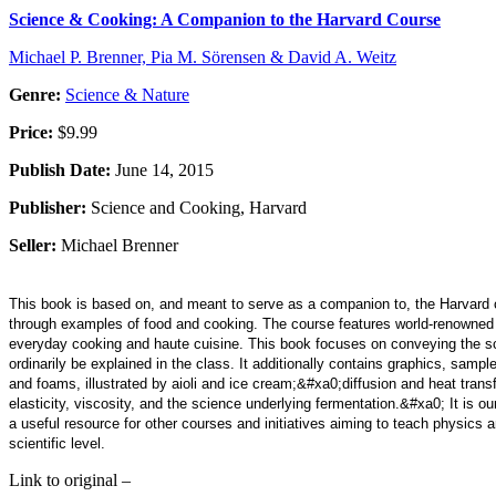
Science & Cooking: A Companion to the Harvard Course
Michael P. Brenner, Pia M. Sörensen & David A. Weitz
Genre:
Science & Nature
Price:
$9.99
Publish Date:
June 14, 2015
Publisher:
Science and Cooking, Harvard
Seller:
Michael Brenner
This book is based on, and meant to serve as a companion to, the Harvard 
through examples of food and cooking. The course features world-renowned ch
everyday cooking and haute cuisine. This book focuses on conveying the scie
ordinarily be explained in the class. It additionally contains graphics, samp
and foams, illustrated by aioli and ice cream;&#xa0;diffusion and heat trans
elasticity, viscosity, and the science underlying fermentation.&#xa0; It is o
a useful resource for other courses and initiatives aiming to teach physics 
scientific level.
Link to original –