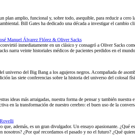
un plan amplio, funcional y, sobre todo, asequible, para reducir a cero 
oambiental. Bill Gates ha dedicado una década a investigar el cambio cl
José Manuel Álvarez Flórez & Oliver Sacks
onvirtió inmediatamente en un clásico y consagró a Oliver Sacks como 
acks narra veinte historiales médicos de pacientes perdidos en el mund
ia del universo del Big Bang a los agujeros negros. Acompañada de aso
ición las siete conferencias sobre la historia del universo del colosal 
stras ideas más arraigadas, nuestra forma de pensar y también nuestra e
ctiva en la transformación de nuestro cerebro: el buen uso de la conv
Rovelli
ico que, además, es un gran divulgador. Un ensayo apasionante. ¿Qué es
en nosotros? ¿Por qué recordamos el pasado y no el futuro? ¿Qué quiere