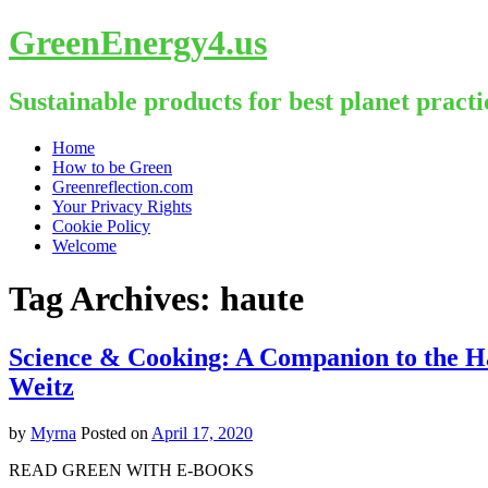
GreenEnergy4.us
Sustainable products for best planet practi
Skip
Home
to
How to be Green
content
Greenreflection.com
Your Privacy Rights
Cookie Policy
Welcome
Tag Archives:
haute
Science & Cooking: A Companion to the H
Weitz
by
Myrna
Posted on
April 17, 2020
READ GREEN WITH E-BOOKS