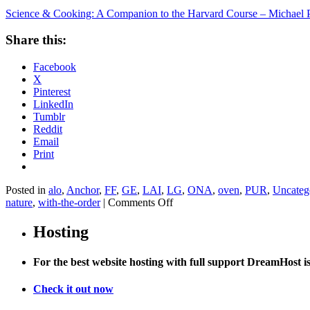
Science & Cooking: A Companion to the Harvard Course – Michael P
Share this:
Facebook
X
Pinterest
LinkedIn
Tumblr
Reddit
Email
Print
Posted in
alo
,
Anchor
,
FF
,
GE
,
LAI
,
LG
,
ONA
,
oven
,
PUR
,
Uncateg
on
nature
,
with-the-order
|
Comments Off
Science
&
Hosting
Cooking:
A
For the best website hosting with full support DreamHost 
Companion
to
the
Check it out now
Harvard