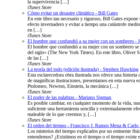
la supervivencia […]
iTunes Store
Cómo evitar un desastre climático - Bill Gates
En este libro tan necesario y riguroso, Bill Gates expone 
efecto invernadero y evitar a tiempo una catástrofe medi
en […]
iTunes Store
El hombre que confundió a su mujer con un sombrero - 
El hombre que confundió a su mujer con un sombrero se c
del siglo» (The New York Times). En este libro, Oliver S
de las […]
iTunes Store
La teoría del todo (edición ilustrada) - Stephen Hawking
Esta esclarecedora obra ilustrada nos ofrece una histor
de magníficas ilustraciones, presentamos en esta nueva ed
Ptolomeo, Newton, Einstein, la mecánica […]
iTunes Store
El poder de las palabras - Mariano Sigman
Es posible cambiar, en cualquier momento de la vida, nue
suficiente una herramienta sencilla y extremadamente efe
maleable de lo que creemos y, […]
iTunes Store
El orden del tiempo - Francisco J. Ramos Mena & Carlo 
Los misterios del tiempo explicados por un eminente fís
entendemos? ¿Existimos en el tiempo o el tiempo existe 