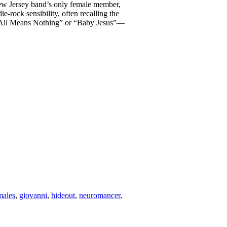
 New Jersey band’s only female member,
-rock sensibility, often recalling the
 “It All Means Nothing” or “Baby Jesus”—
males
,
giovanni
,
hideout
,
neuromancer
,