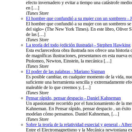
efecto invernadero y evitar a tiempo una catástrofe medi
en […]
iTunes Store
El hombre que confundió a su mujer con un sombrero - 
El hombre que confundió a su mujer con un sombrero se c
del siglo» (The New York Times). En este libro, Oliver S
de las […]
iTunes Store
La teoría del todo (edición ilustrada) - Stephen Hawking
Esta esclarecedora obra ilustrada nos ofrece una histor
de magníficas ilustraciones, presentamos en esta nueva ed
Ptolomeo, Newton, Einstein, la mecánica […]
iTunes Store
El poder de las palabras - Mariano Sigman
Es posible cambiar, en cualquier momento de la vida, nue
suficiente una herramienta sencilla y extremadamente efe
maleable de lo que creemos y, […]
iTunes Store
Pensar rápido, pensar despacio - Daniel Kahneman
Un apasionante recorrido por el funcionamiento de la me
Kahneman. En Pensar rápido, pensar despacio , un éxito 
modelan cómo pensamos. Daniel Kahneman, […]
iTunes Store
Sobre la teoría de la relatividad especial y general - Alber
Entre el Electromagnetismo y la Mecánica newtoniana exis