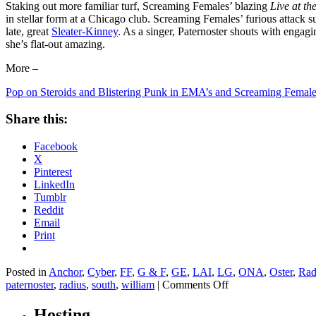
Staking out more familiar turf, Screaming Females’ blazing
Live at th
in stellar form at a Chicago club. Screaming Females’ furious attack s
late, great
Sleater-Kinney
. As a singer, Paternoster shouts with engag
she’s flat-out amazing.
More –
Pop on Steroids and Blistering Punk in EMA’s and Screaming Femal
Share this:
Facebook
X
Pinterest
LinkedIn
Tumblr
Reddit
Email
Print
Posted in
Anchor
,
Cyber
,
FF
,
G & F
,
GE
,
LAI
,
LG
,
ONA
,
Oster
,
Rad
on
paternoster
,
radius
,
south
,
william
|
Comments Off
Pop
on
Hosting