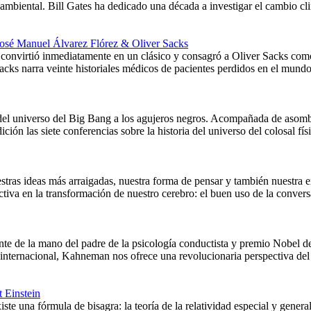
oambiental. Bill Gates ha dedicado una década a investigar el cambio cl
José Manuel Álvarez Flórez & Oliver Sacks
onvirtió inmediatamente en un clásico y consagró a Oliver Sacks como 
acks narra veinte historiales médicos de pacientes perdidos en el mund
ia del universo del Big Bang a los agujeros negros. Acompañada de aso
ición las siete conferencias sobre la historia del universo del colosal 
stras ideas más arraigadas, nuestra forma de pensar y también nuestra e
ctiva en la transformación de nuestro cerebro: el buen uso de la conv
nte de la mano del padre de la psicología conductista y premio Nobel
internacional, Kahneman nos ofrece una revolucionaria perspectiva del 
t Einstein
te una fórmula de bisagra: la teoría de la relatividad especial y gener