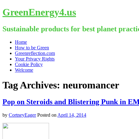
GreenEnergy4.us
Sustainable products for best planet practi
Skip
Home
to
How to be Green
content
Greenreflection.com
Your Privacy Rights
Cookie Policy
Welcome
Tag Archives:
neuromancer
Pop on Steroids and Blistering Punk in E
by
CortneyEager
Posted on
April 14, 2014