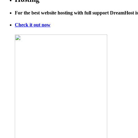
Steroids
and
For the best website hosting with full support DreamHost 
Blistering
Punk
in
Check it out now
EMA’s
and
Screaming
Females’
New
Releases