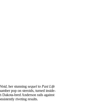
 Void
, her stunning s
equel to Past Life
hamber pop on steroids, turned inside-
th Dakota-bred Anderson rails against
istently riveting results.