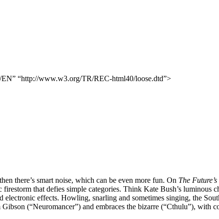
N” “http://www.w3.org/TR/REC-html40/loose.dtd”>
d then there’s smart noise, which can be even more fun. On
The Future’s
 firestorm that defies simple categories. Think Kate Bush’s luminous c
d electronic effects. Howling, snarling and sometimes singing, the Sou
 Gibson (“Neuromancer”) and embraces the bizarre (“Cthulu”), with cons