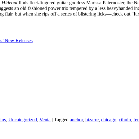
e Hideout
finds fleet-fingered guitar goddess Marissa Paternoster, the
uggests an old-fashioned power trio tempered by a less heavyhanded indie
ing flair, but when she rips off a series of blistering licks—check out
es’ New Releases
ius
,
Uncategorized
,
Venta
|
Tagged
anchor
,
bizarre
,
chicago
,
cthulu
,
fe