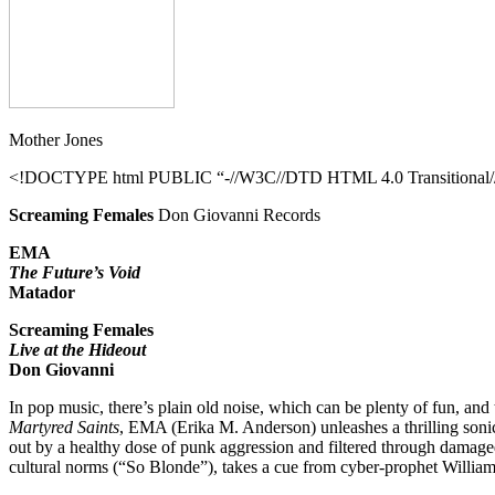
Mother Jones
<!DOCTYPE html PUBLIC “-//W3C//DTD HTML 4.0 Transitional//E
Screaming Females
Don Giovanni Records
EMA
The Future’s Void
Matador
Screaming Females
Live at the Hideout
Don Giovanni
In pop music, there’s plain old noise, which can be plenty of fun, an
Martyred Saints
, EMA (Erika M. Anderson) unleashes a thrilling sonic
out by a healthy dose of punk aggression and filtered through damage
cultural norms (“So Blonde”), takes a cue from cyber-prophet William