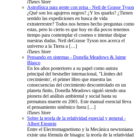
iTunes Store
Astrofísica para gente con prisa - Neil de Grasse Tyson
¿Qué son los agujeros negros? ¿Y los quarks? ¿Tienen
sentido las expediciones en busca de vida
extraterrestre? Todos nos hemos hecho preguntas como
estas, pero lo cierto es que hoy en día pocos tenemos
tiempo para contemplar el cosmos e intentar disipar
nuestras dudas. Neil deGrasse Tyson nos acerca el
universo a la Tierra a […]
iTunes Store
Pensando en sistemas - Donella Meadows & Jaime
Blasco
En los años posteriores a su papel como autora
principal del bestseller internacional, ''Límites del
crecimiento', el primer libro que muestra las
consecuencias del crecimiento descontrolado en un
planeta finito, Donella Meadows siguió siendo una
pionera del análisis ambiental y social hasta su
prematura muerte en 2001. Este manual esencial lleva
el pensamiento sistémico fuera […]
iTunes Store
Sobre la teoría de la relatividad especial y general -
Albert Einstein
Entre el Electromagnetismo y la Mecánica newtoniana
existe una fórmula de bisagra: la teoría de la relatividad