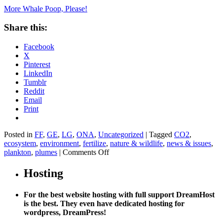
More Whale Poop, Please!
Share this:
Facebook
X
Pinterest
LinkedIn
Tumblr
Reddit
Email
Print
Posted in
FF
,
GE
,
LG
,
ONA
,
Uncategorized
|
Tagged
CO2
,
ecosystem
,
environment
,
fertilize
,
nature & wildlife
,
news & issues
,
on
plankton
,
plumes
|
Comments Off
More
Whale
Hosting
Poop,
Please!
For the best website hosting with full support DreamHost
is the best. They even have dedicated hosting for
wordpress, DreamPress!