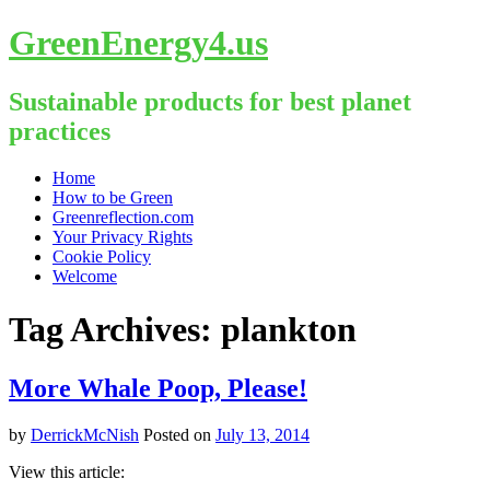
GreenEnergy4.us
Sustainable products for best planet
practices
Skip
Home
to
How to be Green
content
Greenreflection.com
Your Privacy Rights
Cookie Policy
Welcome
Tag Archives:
plankton
More Whale Poop, Please!
by
DerrickMcNish
Posted on
July 13, 2014
View this article: