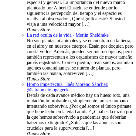
especial y general. La importancia del nuevo marco
planteado por Albert Einstein se entiende por lo
siguiente: la percepción del tiempo y el espacio es
relativa al observador. ¿Qué significa esto? Si usted
viaja a una velocidad mayor […]
iTunes Store
La red oculta de la vida - Merlin Sheldrake
No son plantas ni animales y se encuentran en la tierra,
en el aire y en nuestros cuerpos. Están por doquier, pero
cuesta verlos. Además, pueden ser microscópicos, pero
también representan a los organismos de mayor tamaño
jamás registrados. Comen piedra, crean suelos, asimilan
agentes contaminantes, se nutren de plantas, pero
también las matan, sobreviven […]
iTunes Store
Homo imperfectus - Inés Moreno Sánchez
@latraumatologageek
Detrás de cada avance médico hay un hueso roto, una
mutación improbable o, simplemente, un ser humano
intentando sobrevivir. ¿Por qué somos el único primate
que bebe leche en la edad adulta? ¿Cuál es la razón por
la que hemos sobrevivido a pandemias que deberían
habernos extinguido? ¿Sabías que las abuelas son
cruciales para la supervivencia […]
iTunes Store