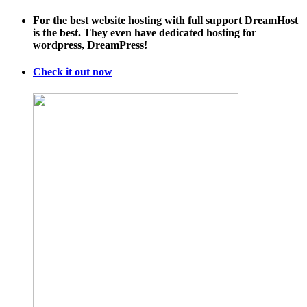
Moisturi
For the best website hosting with full support DreamHost
Cream,
is the best. They even have dedicated hosting for
All
wordpress, DreamPress!
in
One
with
Check it out now
Tetrapep
&
Vitamin
C,
Best
Anti
Aging
Cream,
Best
Anti-
Wrinkle
Cream,
Instant-
Lift
Solution.
Anti
Aging
Skin
Care,