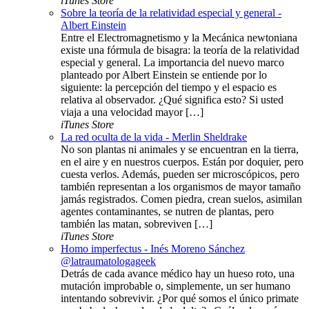
iTunes Store
Sobre la teoría de la relatividad especial y general -
Albert Einstein
Entre el Electromagnetismo y la Mecánica newtoniana
existe una fórmula de bisagra: la teoría de la relatividad
especial y general. La importancia del nuevo marco
planteado por Albert Einstein se entiende por lo
siguiente: la percepción del tiempo y el espacio es
relativa al observador. ¿Qué significa esto? Si usted
viaja a una velocidad mayor […]
iTunes Store
La red oculta de la vida - Merlin Sheldrake
No son plantas ni animales y se encuentran en la tierra,
en el aire y en nuestros cuerpos. Están por doquier, pero
cuesta verlos. Además, pueden ser microscópicos, pero
también representan a los organismos de mayor tamaño
jamás registrados. Comen piedra, crean suelos, asimilan
agentes contaminantes, se nutren de plantas, pero
también las matan, sobreviven […]
iTunes Store
Homo imperfectus - Inés Moreno Sánchez
@latraumatologageek
Detrás de cada avance médico hay un hueso roto, una
mutación improbable o, simplemente, un ser humano
intentando sobrevivir. ¿Por qué somos el único primate