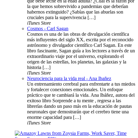
que bebe leche en la edad adulta? ¿Cuál es la razón por
la que hemos sobrevivido a pandemias que deberían
habernos extinguido? ¿Sabías que las abuelas son
cruciales para la supervivencia […]
iTunes Store
Cosmos - Carl Sagan
Cosmos es una de las obras de divulgación científica
más influyentes del siglo XX, escrita por el reconocido
astrónomo y divulgador científico Carl Sagan. En este
libro fascinante, Sagan guía a los lectores a través de un
extraordinario viaje por el universo, explorando el
origen de las estrellas, los planetas, las galaxias y la
historia […]
iTunes Store
Neurociencia para la vida real - Ana Ibañez
Un entrenamiento cerebral para enfrentarte a tus miedos
y fortalecer conexiones emocionales. Un enfoque
práctico que te cambiará la vida. Ana Ibáñez, autora del
exitoso libro Sorprende a tu mente , regresa a las
librerías dando un paso más en la educación de pautas
neuronales que demostrarán que el cerebro tiene una
enorme capacidad para […]
iTunes Store