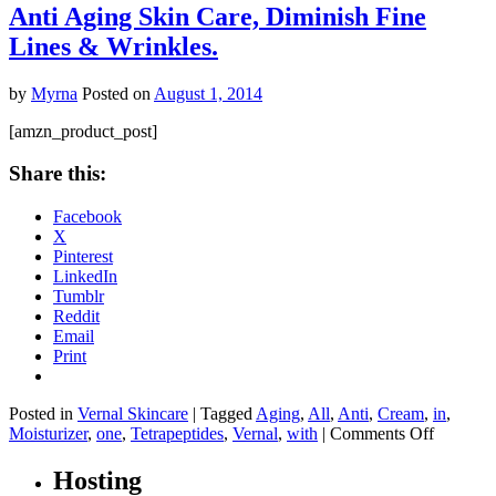
Anti Aging Skin Care, Diminish Fine
Lines & Wrinkles.
by
Myrna
Posted on
August 1, 2014
[amzn_product_post]
Share this:
Facebook
X
Pinterest
LinkedIn
Tumblr
Reddit
Email
Print
Posted in
Vernal Skincare
|
Tagged
Aging
,
All
,
Anti
,
Cream
,
in
,
on
Moisturizer
,
one
,
Tetrapeptides
,
Vernal
,
with
|
Comments Off
Vernal
Anti
Hosting
Aging