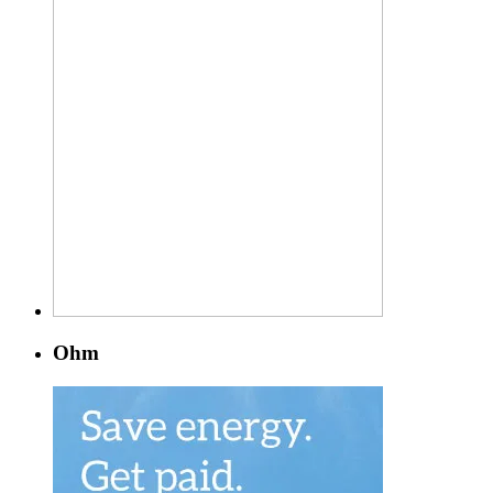
Diminis
Fine
Lines
&
Wrinkles
Ohm