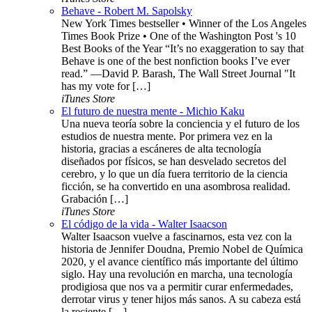
Behave - Robert M. Sapolsky
New York Times bestseller • Winner of the Los Angeles
Times Book Prize • One of the Washington Post 's 10
Best Books of the Year “It’s no exaggeration to say that
Behave is one of the best nonfiction books I’ve ever
read.” —David P. Barash, The Wall Street Journal "It
has my vote for […]
iTunes Store
El futuro de nuestra mente - Michio Kaku
Una nueva teoría sobre la conciencia y el futuro de los
estudios de nuestra mente. Por primera vez en la
historia, gracias a escáneres de alta tecnología
diseñados por físicos, se han desvelado secretos del
cerebro, y lo que un día fuera territorio de la ciencia
ficción, se ha convertido en una asombrosa realidad.
Grabación […]
iTunes Store
El código de la vida - Walter Isaacson
Walter Isaacson vuelve a fascinarnos, esta vez con la
historia de Jennifer Doudna, Premio Nobel de Química
2020, y el avance científico más importante del último
siglo. Hay una revolución en marcha, una tecnología
prodigiosa que nos va a permitir curar enfermedades,
derrotar virus y tener hijos más sanos. A su cabeza está
la reciente […]