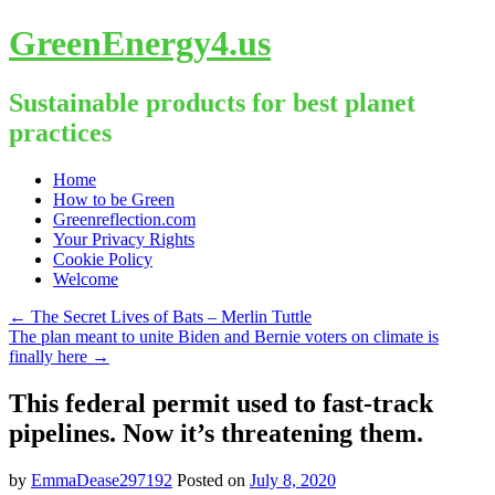
GreenEnergy4.us
Sustainable products for best planet
practices
Skip
Home
to
How to be Green
content
Greenreflection.com
Your Privacy Rights
Cookie Policy
Welcome
←
The Secret Lives of Bats – Merlin Tuttle
The plan meant to unite Biden and Bernie voters on climate is
finally here
→
This federal permit used to fast-track
pipelines. Now it’s threatening them.
by
EmmaDease297192
Posted on
July 8, 2020