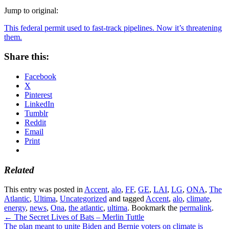
Jump to original:
This federal permit used to fast-track pipelines. Now it’s threatening
them.
Share this:
Facebook
X
Pinterest
LinkedIn
Tumblr
Reddit
Email
Print
Related
This entry was posted in
Accent
,
alo
,
FF
,
GE
,
LAI
,
LG
,
ONA
,
The
Atlantic
,
Ultima
,
Uncategorized
and tagged
Accent
,
alo
,
climate
,
energy
,
news
,
Ona
,
the atlantic
,
ultima
. Bookmark the
permalink
.
←
The Secret Lives of Bats – Merlin Tuttle
The plan meant to unite Biden and Bernie voters on climate is