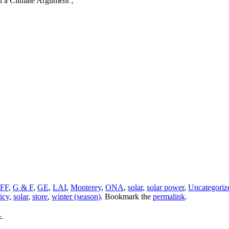
n a Climate Argument ;
FF
,
G & F
,
GE
,
LAI
,
Monterey
,
ONA
,
solar
,
solar power
,
Uncategoriz
icy
,
solar
,
store
,
winter (season)
. Bookmark the
permalink
.
→