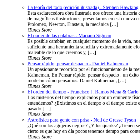
La teoría del todo (edición ilustrada) - Stephen Hawking
Esta esclarecedora obra ilustrada nos ofrece una histor
de magníficas ilustraciones, presentamos en esta nueva ed
Ptolomeo, Newton, Einstein, la mecánica […]
iTunes Store
El poder de las palabras - Mariano Sigman
Es posible cambiar, en cualquier momento de la vida, nue
suficiente una herramienta sencilla y extremadamente efe
maleable de lo que creemos y, […]
iTunes Store
Pensar rápido, pensar despacio - Daniel Kahneman
Un apasionante recorrido por el funcionamiento de la me
Kahneman. En Pensar rápido, pensar despacio , un éxito 
modelan cómo pensamos. Daniel Kahneman, […]
iTunes Store
El orden del tiempo - Francisco J. Ramos Mena & Carlo 
Los misterios del tiempo explicados por un eminente fís
entendemos? ¿Existimos en el tiempo o el tiempo existe 
pasado […]
iTunes Store
Astrofísica para gente con prisa - Neil de Grasse Tyson
¿Qué son los agujeros negros? ¿Y los quarks? ¿Tienen se
cierto es que hoy en día pocos tenemos tiempo para conte
iTunes Store