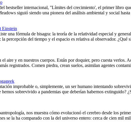
co
el bestseller internacional, ''Límites del crecimiento', el primer libro q
Meadows siguió siendo una pionera del análisis ambiental y social hast
t Einstein
te una fórmula de bisagra: la teoría de la relatividad especial y gener
: la percepción del tiempo y el espacio es relativa al observador. ¿Qué si
en el aire y en nuestros cuerpos. Están por doquier, pero cuesta verlos.
ás registrados. Comen piedra, crean suelos, asimilan agentes contamin
ogageek
tación improbable o, simplemente, un ser humano intentando sobrevivi
ue hemos sobrevivido a pandemias que deberían habernos extinguido? ¿S
eoantropología, nos muestra cómo evolucionó el cerebro desde los prime
es se la ha comparado con la del universo entero: cerca de cien mil mil