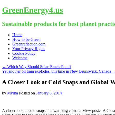
GreenEnergy4.us
Sustainable products for best planet practi
Skip
Home
to
How to be Green
content
Greenreflection.com
Your Privacy Rights
Cookie Policy
Welcome
←
Which Way Should Solar Panels Point?
Yet another oil train explodes, this time in New Brunswick, Canada
A Closer Look at Cold Snaps and Global
by
Myrna
Posted on
January 8, 2014
A closer look at cold snaps in a warming climate. View post: A Clo