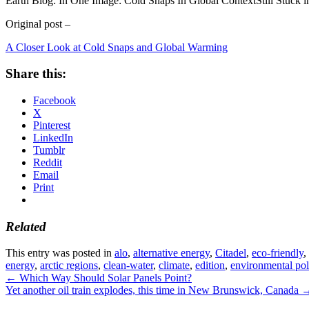
Earth Blog: In One Image: Cold Snaps In Global ContextStill Stuck i
Original post –
A Closer Look at Cold Snaps and Global Warming
Share this:
Facebook
X
Pinterest
LinkedIn
Tumblr
Reddit
Email
Print
Related
This entry was posted in
alo
,
alternative energy
,
Citadel
,
eco-friendly
,
energy
,
arctic regions
,
clean-water
,
climate
,
edition
,
environmental pol
←
Which Way Should Solar Panels Point?
Yet another oil train explodes, this time in New Brunswick, Canada