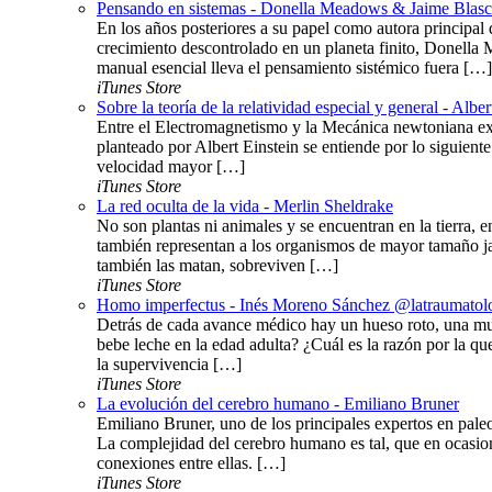
Pensando en sistemas - Donella Meadows & Jaime Blas
En los años posteriores a su papel como autora principal d
crecimiento descontrolado en un planeta finito, Donella 
manual esencial lleva el pensamiento sistémico fuera […]
iTunes Store
Sobre la teoría de la relatividad especial y general - Alber
Entre el Electromagnetismo y la Mecánica newtoniana exis
planteado por Albert Einstein se entiende por lo siguiente
velocidad mayor […]
iTunes Store
La red oculta de la vida - Merlin Sheldrake
No son plantas ni animales y se encuentran en la tierra, 
también representan a los organismos de mayor tamaño jam
también las matan, sobreviven […]
iTunes Store
Homo imperfectus - Inés Moreno Sánchez @latraumatol
Detrás de cada avance médico hay un hueso roto, una mu
bebe leche en la edad adulta? ¿Cuál es la razón por la q
la supervivencia […]
iTunes Store
La evolución del cerebro humano - Emiliano Bruner
Emiliano Bruner, uno de los principales expertos en pal
La complejidad del cerebro humano es tal, que en ocasion
conexiones entre ellas. […]
iTunes Store