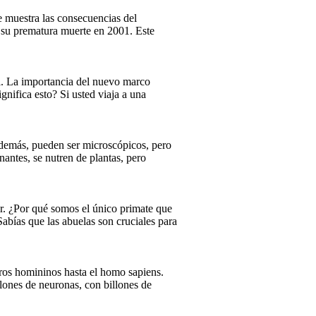
ue muestra las consecuencias del
a su prematura muerte en 2001. Este
al. La importancia del nuevo marco
gnifica esto? Si usted viaja a una
 Además, pueden ser microscópicos, pero
antes, se nutren de plantas, pero
r. ¿Por qué somos el único primate que
abías que las abuelas son cruciales para
ros homininos hasta el homo sapiens.
lones de neuronas, con billones de