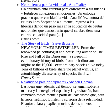
iTunes Store
Neurociencia para la vida real - Ana Ibañez
Un entrenamiento cerebral para enfrentarte a tus miedos
y fortalecer conexiones emocionales. Un enfoque
práctico que te cambiará la vida. Ana Ibáñez, autora del
exitoso libro Sorprende a tu mente , regresa a las
librerías dando un paso más en la educación de pautas
neuronales que demostrarán que el cerebro tiene una
enorme capacidad para […]
iTunes Store
The Story of Birds - Steve Brusatte
NEW YORK TIMES BESTSELLER ​​​ From the
renowned paleontologist and bestselling author of The
Rise and Fall of the Dinosaurs , a sweeping
evolutionary history of birds, from their dinosaur
origins to the 10,000+ extraordinary species alive today.
Tens of billions of birds share the planet with us, an
astonishingly diverse array of species that […]
iTunes Store
Relatividad para principiantes - Shahen Hacyan
Las ideas que, además del tiempo, se tenían sobre la
materia y la energía, el espacio y la gravitación, han
cambiado radicalmente a partir del cataclismo que, para
la física, significó Einstein y su teoría de la relatividad.
El autor aclara y explica muchos de los nuevos