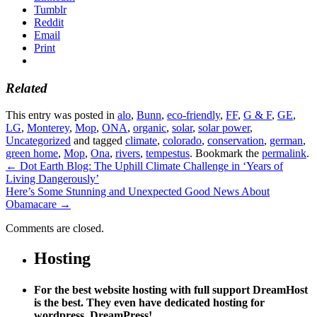
Tumblr
Reddit
Email
Print
Related
This entry was posted in
alo
,
Bunn
,
eco-friendly
,
FF
,
G & F
,
GE
,
LG
,
Monterey
,
Mop
,
ONA
,
organic
,
solar
,
solar power
,
Uncategorized
and tagged
climate
,
colorado
,
conservation
,
german
,
green home
,
Mop
,
Ona
,
rivers
,
tempestus
. Bookmark the
permalink
.
←
Dot Earth Blog: The Uphill Climate Challenge in ‘Years of
Living Dangerously’
Here’s Some Stunning and Unexpected Good News About
Obamacare
→
Comments are closed.
Hosting
For the best website hosting with full support DreamHost
is the best. They even have dedicated hosting for
wordpress, DreamPress!