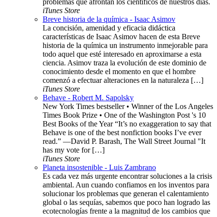
problemas que afrontan los científicos de nuestros días.
iTunes Store
Breve historia de la química - Isaac Asimov
La concisión, amenidad y eficacia didáctica
características de Isaac Asimov hacen de esta Breve
historia de la química un instrumento inmejorable para
todo aquel que esté interesado en aproximarse a esta
ciencia. Asimov traza la evolución de este dominio de
conocimiento desde el momento en que el hombre
comenzó a efectuar alteraciones en la naturaleza […]
iTunes Store
Behave - Robert M. Sapolsky
New York Times bestseller • Winner of the Los Angeles
Times Book Prize • One of the Washington Post 's 10
Best Books of the Year “It’s no exaggeration to say that
Behave is one of the best nonfiction books I’ve ever
read.” —David P. Barash, The Wall Street Journal "It
has my vote for […]
iTunes Store
Planeta insostenible - Luis Zambrano
Es cada vez más urgente encontrar soluciones a la crisis
ambiental. Aun cuando confiamos en los inventos para
solucionar los problemas que generan el calentamiento
global o las sequías, sabemos que poco han logrado las
ecotecnologías frente a la magnitud de los cambios que