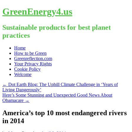
GreenEnergy4.us
Sustainable products for best planet
practices
Skip
Home
to
How to be Green
content
Greenreflection.com
Your Privacy Rights
Cookie Policy
Welcome
←
Dot Earth Blog: The Uphill Climate Challenge in ‘Years of
Living Dangerously’
Here’s Some Stunning and Unexpected Good News About
Obamacare
→
America’s top 10 most endangered rivers
in 2014