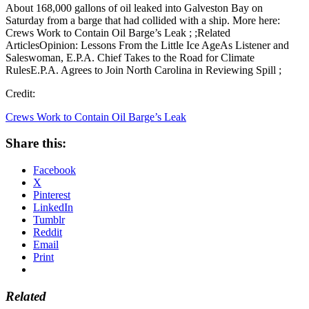
About 168,000 gallons of oil leaked into Galveston Bay on
Saturday from a barge that had collided with a ship. More here:
Crews Work to Contain Oil Barge’s Leak ; ;Related
ArticlesOpinion: Lessons From the Little Ice AgeAs Listener and
Saleswoman, E.P.A. Chief Takes to the Road for Climate
RulesE.P.A. Agrees to Join North Carolina in Reviewing Spill ;
Credit:
Crews Work to Contain Oil Barge’s Leak
Share this:
Facebook
X
Pinterest
LinkedIn
Tumblr
Reddit
Email
Print
Related