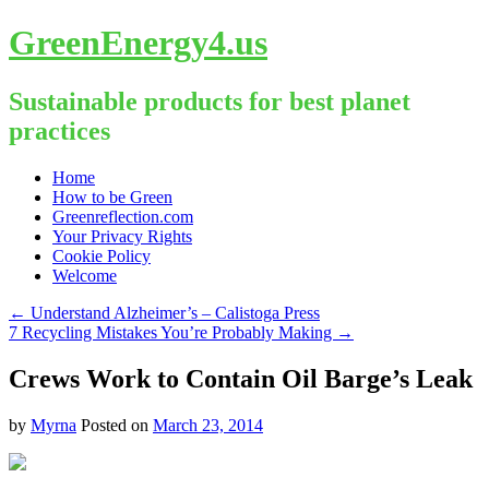
GreenEnergy4.us
Sustainable products for best planet
practices
Skip
Home
to
How to be Green
content
Greenreflection.com
Your Privacy Rights
Cookie Policy
Welcome
←
Understand Alzheimer’s – Calistoga Press
7 Recycling Mistakes You’re Probably Making
→
Crews Work to Contain Oil Barge’s Leak
by
Myrna
Posted on
March 23, 2014