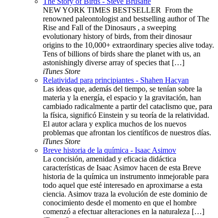
The Story of Birds - Steve Brusatte
NEW YORK TIMES BESTSELLER ​​​ From the
renowned paleontologist and bestselling author of The
Rise and Fall of the Dinosaurs , a sweeping
evolutionary history of birds, from their dinosaur
origins to the 10,000+ extraordinary species alive today.
Tens of billions of birds share the planet with us, an
astonishingly diverse array of species that […]
iTunes Store
Relatividad para principiantes - Shahen Hacyan
Las ideas que, además del tiempo, se tenían sobre la
materia y la energía, el espacio y la gravitación, han
cambiado radicalmente a partir del cataclismo que, para
la física, significó Einstein y su teoría de la relatividad.
El autor aclara y explica muchos de los nuevos
problemas que afrontan los científicos de nuestros días.
iTunes Store
Breve historia de la química - Isaac Asimov
La concisión, amenidad y eficacia didáctica
características de Isaac Asimov hacen de esta Breve
historia de la química un instrumento inmejorable para
todo aquel que esté interesado en aproximarse a esta
ciencia. Asimov traza la evolución de este dominio de
conocimiento desde el momento en que el hombre
comenzó a efectuar alteraciones en la naturaleza […]