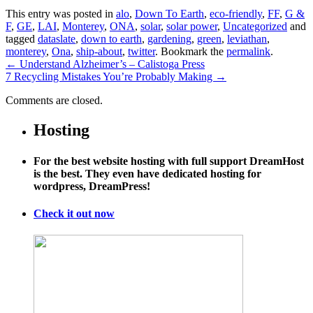
This entry was posted in
alo
,
Down To Earth
,
eco-friendly
,
FF
,
G &
F
,
GE
,
LAI
,
Monterey
,
ONA
,
solar
,
solar power
,
Uncategorized
and
tagged
dataslate
,
down to earth
,
gardening
,
green
,
leviathan
,
monterey
,
Ona
,
ship-about
,
twitter
. Bookmark the
permalink
.
←
Understand Alzheimer’s – Calistoga Press
7 Recycling Mistakes You’re Probably Making
→
Comments are closed.
Hosting
For the best website hosting with full support DreamHost
is the best. They even have dedicated hosting for
wordpress, DreamPress!
Check it out now