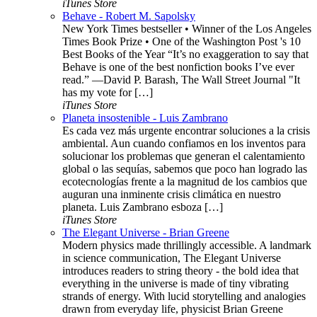
iTunes Store
Behave - Robert M. Sapolsky
New York Times bestseller • Winner of the Los Angeles
Times Book Prize • One of the Washington Post 's 10
Best Books of the Year “It’s no exaggeration to say that
Behave is one of the best nonfiction books I’ve ever
read.” —David P. Barash, The Wall Street Journal "It
has my vote for […]
iTunes Store
Planeta insostenible - Luis Zambrano
Es cada vez más urgente encontrar soluciones a la crisis
ambiental. Aun cuando confiamos en los inventos para
solucionar los problemas que generan el calentamiento
global o las sequías, sabemos que poco han logrado las
ecotecnologías frente a la magnitud de los cambios que
auguran una inminente crisis climática en nuestro
planeta. Luis Zambrano esboza […]
iTunes Store
The Elegant Universe - Brian Greene
Modern physics made thrillingly accessible. A landmark
in science communication, The Elegant Universe
introduces readers to string theory - the bold idea that
everything in the universe is made of tiny vibrating
strands of energy. With lucid storytelling and analogies
drawn from everyday life, physicist Brian Greene