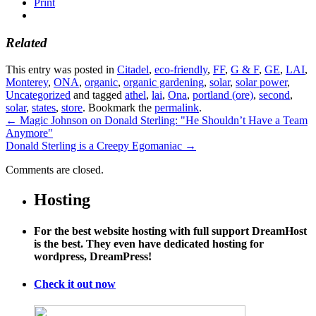
Print
Related
This entry was posted in
Citadel
,
eco-friendly
,
FF
,
G & F
,
GE
,
LAI
,
Monterey
,
ONA
,
organic
,
organic gardening
,
solar
,
solar power
,
Uncategorized
and tagged
athel
,
lai
,
Ona
,
portland (ore)
,
second
,
solar
,
states
,
store
. Bookmark the
permalink
.
←
Magic Johnson on Donald Sterling: "He Shouldn’t Have a Team
Anymore"
Donald Sterling is a Creepy Egomaniac
→
Comments are closed.
Hosting
For the best website hosting with full support DreamHost
is the best. They even have dedicated hosting for
wordpress, DreamPress!
Check it out now