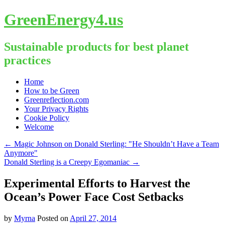
GreenEnergy4.us
Sustainable products for best planet
practices
Skip
Home
to
How to be Green
content
Greenreflection.com
Your Privacy Rights
Cookie Policy
Welcome
←
Magic Johnson on Donald Sterling: "He Shouldn’t Have a Team
Anymore"
Donald Sterling is a Creepy Egomaniac
→
Experimental Efforts to Harvest the
Ocean’s Power Face Cost Setbacks
by
Myrna
Posted on
April 27, 2014