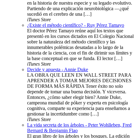
en la historia de nuestra especie y su legado evolutivo.
Partiendo de una explicación neurobiológica —¿qué
sucedió en el cerebro de una […]
iTunes Store
¿Existe el método científico? - Ruy Pérez Tamayo
El doctor Pérez Tamayo reúne aquí los textos que
presentó en los cursos dictados en El Colegio Nacional
sobre la naturaleza del método científico y las
innumerables polémicas desatadas a lo largo de la
historia de la ciencia, con el fin de dirimir sus límites y
la base conceptual en que se funda. El lector […]
iTunes Store
Decide y apuesta - Annie Duke
LA OBRA QUE LEEN EN WALL STREET PARA
APRENDER A TOMAR MEJORES DECISIONES
DE FORMA MÁS RÁPIDA Tener éxito no solo
depende de tomar una buena decisión. Y viceversa.
Entonces, ¿cómo saber elegir bien? Annie Duke,
campeona mundial de póker y experta en psicología
cognitiva, comparte su experiencia para enseñarnos a
gestionar la incertidumbre como […]
iTunes Store
La vida secreta de los árboles - Peter Wohlleben, Fred
Bernard & Benjamin Flao
El gran libro de los árboles y los bosques. La edición